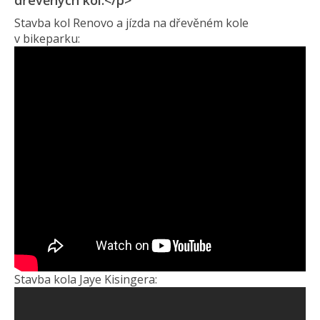
dřevěných kol.</p>
Stavba kol Renovo a jízda na dřevěném kole
v bikeparku:
Stavba kola Jaye Kisingera: