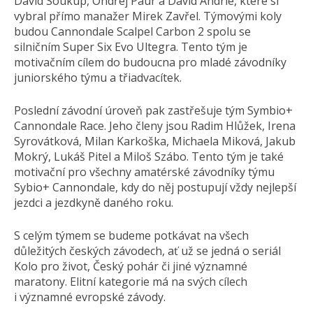
David Soukup, Ondřej Paur a David Andrle, které si
vybral přímo manažer Mirek Zavřel. Týmovými koly
budou Cannondale Scalpel Carbon 2 spolu se
silničním Super Six Evo Ultegra. Tento tým je
motivačním cílem do budoucna pro mladé závodníky
juniorského týmu a třiadvacítek.
Poslední závodní úroveň pak zastřešuje tým Symbio+
Cannondale Race. Jeho členy jsou Radim Hlůžek, Irena
Syrovátková, Milan Karkoška, Michaela Miková, Jakub
Mokrý, Lukáš Pitel a Miloš Szábo. Tento tým je také
motivační pro všechny amatérské závodníky týmu
Sybio+ Cannondale, kdy do něj postupují vždy nejlepší
jezdci a jezdkyně daného roku.
S celým týmem se budeme potkávat na všech
důležitých českých závodech, ať už se jedná o seriál
Kolo pro život, Český pohár či jiné významné
maratony. Elitní kategorie má na svých cílech
i významné evropské závody.