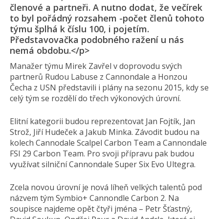
členové a partneři. A nutno dodat, že večírek
to byl pořádný rozsahem -počet členů tohoto
týmu šplhá k číslu 100, i pojetím.
Představovačka podobného ražení u nás
nemá obdobu.</p>
Manažer týmu Mirek Zavřel v doprovodu svých
partnerů Rudou Labuse z Cannondale a Honzou
Čecha z USN představili i plány na sezonu 2015, kdy se
celý tým se rozdělí do třech výkonových úrovní.
Elitní kategorii budou reprezentovat Jan Fojtík, Jan
Strož, Jiří Hudeček a Jakub Minka. Závodit budou na
kolech Cannodale Scalpel Carbon Team a Cannondale
FSI 29 Carbon Team. Pro svoji přípravu pak budou
využívat silniční Cannondale Super Six Evo Ultegra.
Zcela novou úrovní je nová líheň velkých talentů pod
názvem tým Symbio+ Cannondle Carbon 2. Na
soupisce najdeme opět čtyři jména – Petr Šťastný,