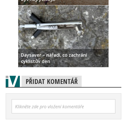
Daysaver – nářadí, co zachrání
cyklistův den
PŘIDAT KOMENTÁŘ
Klikněte zde pro vložení komentáře