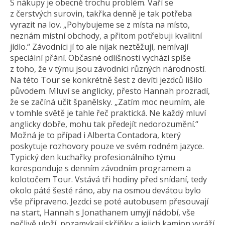
S nákupy je obecně trochu problém. Vaří se
z čerstvých surovin, takřka denně je tak potřeba
vyrazit na lov. „Pohybujeme se z místa na místo,
neznám místní obchody, a přitom potřebuji kvalitní
jídlo.“ Závodníci jí to ale nijak neztěžují, nemívají
speciální přání. Občasné odlišnosti vychází spíše
z toho, že v týmu jsou závodníci různých národností.
Na této Tour se konkrétně šest z devíti jezdců lišilo
původem. Mluví se anglicky, přesto Hannah prozradí,
že se začíná učit španělsky. „Zatím moc neumím, ale
v tomhle světě je tahle řeč praktická. Ne každý mluví
anglicky dobře, mohu tak předejít nedorozumění.“
Možná je to případ i Alberta Contadora, který
poskytuje rozhovory pouze ve svém rodném jazyce.
Typický den kuchařky profesionálního týmu
koresponduje s denním závodním programem a
kolotočem Tour. Vstává tři hodiny před snídaní, tedy
okolo páté šesté ráno, aby na osmou devátou bylo
vše připraveno. Jezdci se poté autobusem přesouvají
na start, Hannah s Jonathanem umyjí nádobí, vše
pečlivě uloží, pozamykají skříňky a jejich kamion vyráží