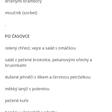
drcenými brambory
moučník (sorbet)
.
PO ČASOVCE
zelený chřest, vejce a salát s omáčkou
salát z pečené brokolice, pekanovými ořechy a
brusinkami
dušené jehněčí s lilkem a čerstvou petrželkou
měkký lanýž s polentou
pečené kuře