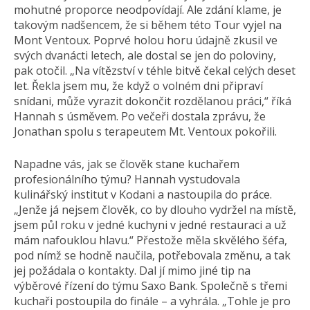
mohutné proporce neodpovídají. Ale zdání klame, je
takovým nadšencem, že si během této Tour vyjel na
Mont Ventoux. Poprvé holou horu údajně zkusil ve
svých dvanácti letech, ale dostal se jen do poloviny,
pak otočil. „Na vítězství v téhle bitvě čekal celých deset
let. Řekla jsem mu, že když o volném dni připraví
snídani, může vyrazit dokončit rozdělanou práci,“ říká
Hannah s úsměvem. Po večeři dostala zprávu, že
Jonathan spolu s terapeutem Mt. Ventoux pokořili.
Napadne vás, jak se člověk stane kuchařem
profesionálního týmu? Hannah vystudovala
kulinářský institut v Kodani a nastoupila do práce.
„Jenže já nejsem člověk, co by dlouho vydržel na místě,
jsem půl roku v jedné kuchyni v jedné restauraci a už
mám nafouklou hlavu.“ Přestože měla skvělého šéfa,
pod nímž se hodně naučila, potřebovala změnu, a tak
jej požádala o kontakty. Dal jí mimo jiné tip na
výběrové řízení do týmu Saxo Bank. Společně s třemi
kuchaři postoupila do finále – a vyhrála. „Tohle je pro