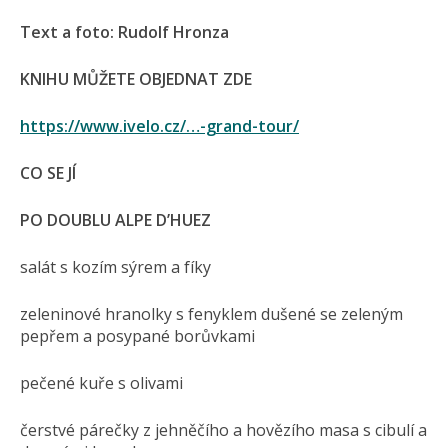
Text a foto: Rudolf Hronza
KNIHU MŮŽETE OBJEDNAT ZDE
https://www.ivelo.cz/…-grand-tour/
CO SE JÍ
PO DOUBLU ALPE D’HUEZ
salát s kozím sýrem a fíky
zeleninové hranolky s fenyklem dušené se zeleným
pepřem a posypané borůvkami
pečené kuře s olivami
čerstvé párečky z jehněčího a hovězího masa s cibulí a