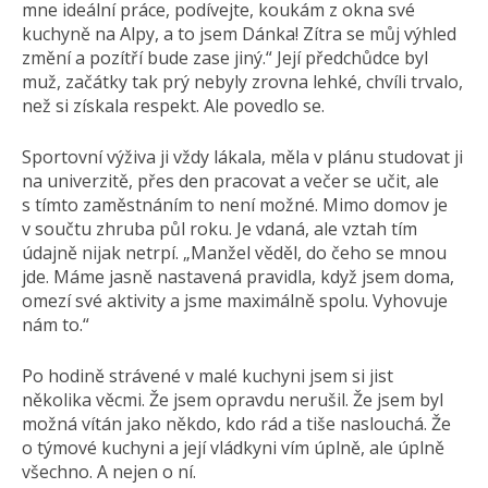
mne ideální práce, podívejte, koukám z okna své
kuchyně na Alpy, a to jsem Dánka! Zítra se můj výhled
změní a pozítří bude zase jiný.“ Její předchůdce byl
muž, začátky tak prý nebyly zrovna lehké, chvíli trvalo,
než si získala respekt. Ale povedlo se.
Sportovní výživa ji vždy lákala, měla v plánu studovat ji
na univerzitě, přes den pracovat a večer se učit, ale
s tímto zaměstnáním to není možné. Mimo domov je
v součtu zhruba půl roku. Je vdaná, ale vztah tím
údajně nijak netrpí. „Manžel věděl, do čeho se mnou
jde. Máme jasně nastavená pravidla, když jsem doma,
omezí své aktivity a jsme maximálně spolu. Vyhovuje
nám to.“
Po hodině strávené v malé kuchyni jsem si jist
několika věcmi. Že jsem opravdu nerušil. Že jsem byl
možná vítán jako někdo, kdo rád a tiše naslouchá. Že
o týmové kuchyni a její vládkyni vím úplně, ale úplně
všechno. A nejen o ní.