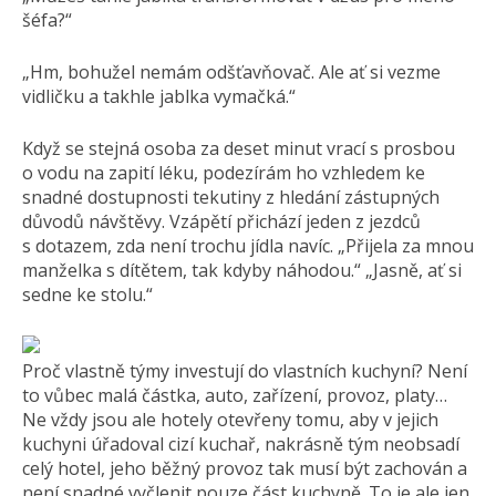
šéfa?“
„Hm, bohužel nemám odšťavňovač. Ale ať si vezme
vidličku a takhle jablka vymačká.“
Když se stejná osoba za deset minut vrací s prosbou
o vodu na zapití léku, podezírám ho vzhledem ke
snadné dostupnosti tekutiny z hledání zástupných
důvodů návštěvy. Vzápětí přichází jeden z jezdců
s dotazem, zda není trochu jídla navíc. „Přijela za mnou
manželka s dítětem, tak kdyby náhodou.“ „Jasně, ať si
sedne ke stolu.“
Proč vlastně týmy investují do vlastních kuchyní? Není
to vůbec malá částka, auto, zařízení, provoz, platy…
Ne vždy jsou ale hotely otevřeny tomu, aby v jejich
kuchyni úřadoval cizí kuchař, nakrásně tým neobsadí
celý hotel, jeho běžný provoz tak musí být zachován a
není snadné vyčlenit pouze část kuchyně. To je ale jen