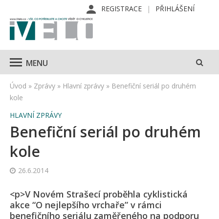
REGISTRACE
PŘIHLÁŠENÍ
MENU
Úvod
»
Zprávy
»
Hlavní zprávy
»
Benefiční seriál po druhém
kole
HLAVNÍ ZPRÁVY
Benefiční seriál po druhém
kole
26.6.2014
<p>V Novém Strašecí proběhla cyklistická
akce “O nejlepšího vrchaře” v rámci
benefičního seriálu zaměřeného na podporu