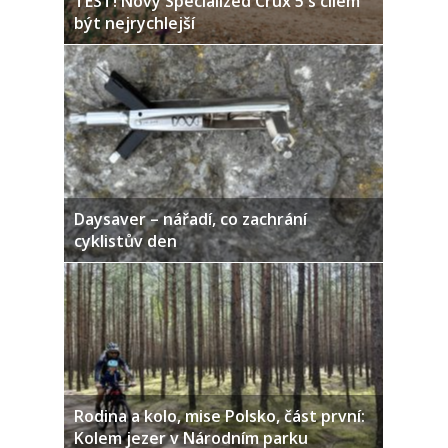
TEST! Nový Specialized Crux 5 s cílem
být nejrychlejší
Daysaver – nářadí, co zachrání
cyklistův den
Rodina a kolo, mise Polsko, část první:
Kolem jezer v Národním parku