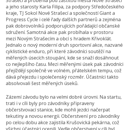
Strašecí a proběhla pod záštitou města Nové Strašecí
a jeho starosty Karla Filipa, za podpory Středočeského
kraje, TJ Sokol Nové Strašecí a společností Giant a
Progress Cycle i celé řady dalších partnerů a zejména
pak dobrovolníků podporujících pořádající občanské
sdružení. Samotná akce pak probíhala v prostoru
mezi Novým Strašecím a obcí s hradem Křivoklát.
Jednalo o nový moderní druh sportovní akce, nazvané
cyklistické enduro, při které závodníci soutěží na
měřených úsecích stoupání, kde se snaží dosáhnout
co nejlepšího času. Mezi měřenými úsek pak závodníci
přejíždějí společně ve volném, přátelském tempu, což
dává přejezdu i společenský rozměr. Účastníci takto
absolvovali šest měřených úseků.
Zázemí závodu bylo na velmi dobré úrovni. Na startu,
trati i v cíli byly pro závodníky připraveny
občerstvovací stanice, kde mohli jezdci načerpat
tekutiny a novou energii. Občerstvení pro závodníky
po celou dobu akce zajistila Krušovická pekárna, což
všichni účastníci ocenili. Vedle občerstvení v cíli byl