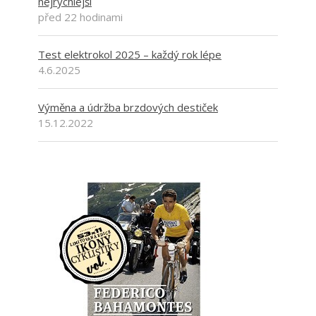
nejrychlejší
před 22 hodinami
Test elektrokol 2025 – každý rok lépe
4.6.2025
Výměna a údržba brzdových destiček
15.12.2022