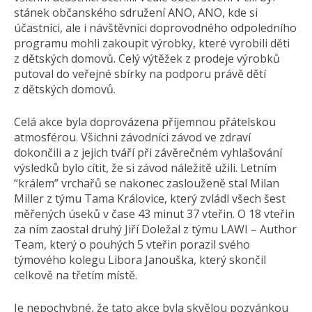
stánek občanského sdružení ANO, ANO, kde si
účastníci, ale i návštěvníci doprovodného odpoledního
programu mohli zakoupit výrobky, které vyrobili děti
z dětských domovů. Celý výtěžek z prodeje výrobků
putoval do veřejné sbírky na podporu právě dětí
z dětských domovů.
Celá akce byla doprovázena příjemnou přátelskou
atmosférou. Všichni závodníci závod ve zdraví
dokončili a z jejich tváří při závěrečném vyhlašování
výsledků bylo cítit, že si závod náležitě užili. Letním
“králem” vrchařů se nakonec zaslouženě stal Milan
Miller z týmu Tama Královice, který zvládl všech šest
měřených úseků v čase 43 minut 37 vteřin. O 18 vteřin
za ním zaostal druhý Jiří Doležal z týmu LAWI – Author
Team, který o pouhých 5 vteřin porazil svého
týmového kolegu Libora Janouška, který skončil
celkově na třetím místě.
Je nepochybné, že tato akce byla skvělou pozvánkou