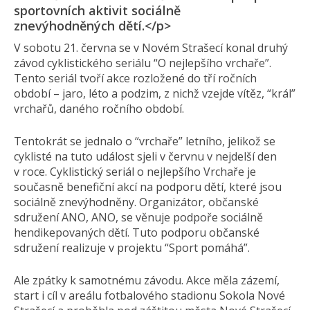
sportovních aktivit sociálně
znevýhodněných dě­tí.</p>
V sobotu 21. června se v Novém Strašecí konal druhý
závod cyklistického seriálu “O nejlepšího vrchaře”.
Tento seriál tvoří akce rozložené do tří ročních
období – jaro, léto a podzim, z nichž vzejde vítěz, “král”
vrchařů, daného ročního období.
Tentokrát se jednalo o “vrchaře” letního, jelikož se
cyklisté na tuto událost sjeli v červnu v nejdelší den
v roce. Cyklistický seriál o nejlepšího Vrchaře je
současně benefiční akcí na podporu dětí, které jsou
sociálně znevýhodněny. Organizátor, občanské
sdružení ANO, ANO, se věnuje podpoře sociálně
hendikepovaných dětí. Tuto podporu občanské
sdružení realizuje v projektu “Sport pomáhá”.
Ale zpátky k samotnému závodu. Akce měla zázemí,
start i cíl v areálu fotbalového stadionu Sokola Nové