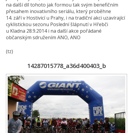
na další díl tohoto jak formou tak svým benefičním
přesahem inovativního seriálu, který proběhne
14. září v Hostivicí u Prahy, i na tradiční akci uzavírající
cyklistickou sezonu Poslední šlápnutí v Hřebči
u Kladna 28.9.2014 i na další akce pořádané
občanským sdružením ANO, ANO
(tz)
14287015778_a36d400403_b