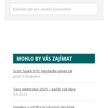
Klikněte zde pro vložení komentáře
MOHLO BY VÁS ZAJÍMAT
Scott Spark 970: Nevšední univerzál
před 3 hodinami
Test elektrokol 2025 – každý rok lépe
4.6.2025
Výměna a údržba brzdových destiček