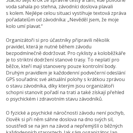
Stačilo sejít krok ze správné cesty a tam, kde původně
voda sahala po stehna, závodníci doslova plavali
s kolem. Nejlépe celou situaci vystihuje textová zpráva
pořadatelům od závodníka: „Nevěděl jsem, že moje
kolo umí plavat.“
Organizátoři si pro účastníky připravili několik
pravidel, která je nutné během závodu
bezpodmínečně dodržovat. Pro cyklisty a koloběžkáře
je to striktní dodržení stanové trasy. To neplatí pro
běžce, kteří mají stanoveny pouze kontrolní body.
Druhým pravidlem je každodenní podvečerní odeslání
GPS souřadnic své aktuální polohy s krátkou zprávou
o stavu závodníka, díky kterým jsou organizátoři
schopni stanovit pořadí na trati a také získají přehled
o psychickém i zdravotním stavu závodníků.
O fyzické a psychické náročnosti závodu není pochyb,
člověk si při něm sáhne doslova na dno svých sil,
soustředí se na jen na závod a nepřemýšlí o běžných
každodenních starostech. Jak sám organizátor Jan