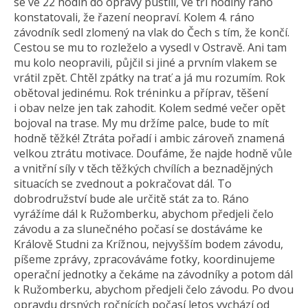
se ve 22 hodin do opravy pustili, ve tři hodiny ráno
konstatovali, že řazení neopraví. Kolem 4. ráno
závodník sedl zlomený na vlak do Čech s tím, že končí.
Cestou se mu to rozleželo a vysedl v Ostravě. Ani tam
mu kolo neopravili, půjčil si jiné a prvním vlakem se
vrátil zpět. Chtěl zpátky na trať a já mu rozumím. Rok
obětoval jedinému. Rok tréninku a příprav, těšení
i obav nelze jen tak zahodit. Kolem sedmé večer opět
bojoval na trase. My mu držíme palce, bude to mít
hodně těžké! Ztráta pořadí i ambic zároveň znamená
velkou ztrátu motivace. Doufáme, že najde hodně vůle
a vnitřní síly v těch těžkých chvílích a beznadějných
situacích se zvednout a pokračovat dál. To
dobrodružství bude ale určitě stát za to. Ráno
vyrážíme dál k Ružomberku, abychom předjeli čelo
závodu a za slunečného počasí se dostáváme ke
Králově Studni za Krížnou, nejvyšším bodem závodu,
píšeme zprávy, zpracováváme fotky, koordinujeme
operační jednotky a čekáme na závodníky a potom dál
k Ružomberku, abychom předjeli čelo závodu. Po dvou
opravdu drsných ročnících počasí letos vychází od