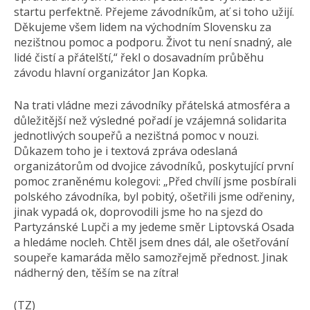
startu perfektně. Přejeme závodníkům, ať si toho užijí.
Děkujeme všem lidem na východním Slovensku za
nezištnou pomoc a podporu. Život tu není snadný, ale
lidé čistí a přátelští,“ řekl o dosavadním průběhu
závodu hlavní organizátor Jan Kopka.
Na trati vládne mezi závodníky přátelská atmosféra a
důležitější než výsledné pořadí je vzájemná solidarita
jednotlivých soupeřů a nezištná pomoc v nouzi.
Důkazem toho je i textová zpráva odeslaná
organizátorům od dvojice závodníků, poskytující první
pomoc zraněnému kolegovi: „Před chvílí jsme posbírali
polského závodníka, byl pobitý, ošetřili jsme odřeniny,
jinak vypadá ok, doprovodili jsme ho na sjezd do
Partyzánské Lupči a my jedeme směr Liptovská Osada
a hledáme nocleh. Chtěl jsem dnes dál, ale ošetřování
soupeře kamaráda mělo samozřejmě přednost. Jinak
nádherný den, těším se na zítra!
(TZ)