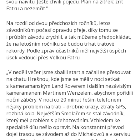
svou naivitu. Ještě chvíli pojedu. Plán na zítřek: zřít
Fatru a nezemřít.“
Na rozdíl od dvou předchozích ročníků, letos
závodníkům počasí opravdu přeje, díky tomu se
i průběh závodu zrychlil, a tak můžeme předpokládat,
že na letošním ročníku se budou trhat traťové
rekordy. Podle zpráv účastníků měl největší úspěch
úsek vedoucí přes Veľkou Fatru.
„V neděli večer jsme sbalili start a začali se přesouvat
na chatu Hrešnou, kde jsme se měli v noci setkat
s kameramanským Land Roverem i dalším nezávislým
kameramanem Martinem Wenzelem, abychom pořídili
noční záběry. V noci co 20 minut řeším telefonem
nějaký problém na trati – drobné úrazy, ztráty GPS,
rozbitá kola. Největším Smolařem se stal závodník,
který měl problém s přehazováním. Vzhledem ke
specialitě dílu nešlo opravit. Na konstantní převod
dojel trasou se závodem až do Michalovců a v servisu