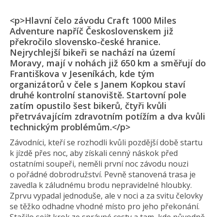
<p>Hlavní čelo závodu Craft 1000 Miles
Adventure napříč Československem již
překročilo slovensko-české hranice.
Nejrychlejší bikeři se nachází na území
Moravy, mají v nohách již 650 km a směřují do
Františkova v Jeseníkách, kde tým
organizátorů v čele s Janem Kopkou staví
druhé kontrolní stanoviště. Startovní pole
zatím opustilo šest bikerů, čtyři kvůli
přetrvávajícím zdravotním potížím a dva kvůli
technickým problémům.</p>
Závodníci, kteří se rozhodli kvůli pozdější době startu
k jízdě přes noc, aby získali cenný náskok před
ostatními soupeři, neměli první noc závodu nouzi
o pořádné dobrodružství. Pevně stanovená trasa je
zavedla k záludnému brodu nepravidelné hloubky.
Zprvu vypadal jednoduše, ale v noci a za svitu čelovky
se těžko odhadne vhodné místo pro jeho překonání.