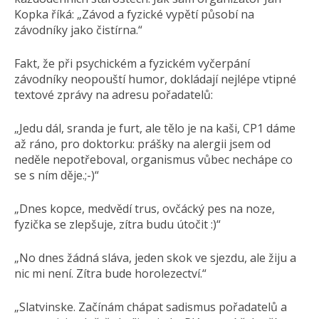
Kopka říká: „Závod a fyzické vypětí působí na
závodníky jako čistírna.“
Fakt, že při psychickém a fyzickém vyčerpání
závodníky neopouští humor, dokládají nejlépe vtipné
textové zprávy na adresu pořadatelů:
„Jedu dál, sranda je furt, ale tělo je na kaši, CP1 dáme
až ráno, pro doktorku: prášky na alergii jsem od
neděle nepotřeboval, organismus vůbec nechápe co
se s ním děje.;-)“
„Dnes kopce, medvědí trus, ovčácký pes na noze,
fyzička se zlepšuje, zítra budu útočit :)“
„No dnes žádná sláva, jeden skok ve sjezdu, ale žiju a
nic mi není. Zítra bude horolezectví.“
„Slatvinske. Začínám chápat sadismus pořadatelů a