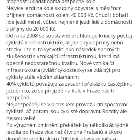
možnost ukládat doma bezpečně kolo.
Nejvíce jezdí na kole skupiny obyvatel s měsíčním
příjmem domácnosti kolem 40 000 Kč. Chudí i bohatí
lidé jezdí méně, vůbec nejméně jezdí lidé z domácností
s příjmy do 20 000 Kč.
Od roku 2008 se soustavně prohlubuje kritický postoj
cyklistů k infrastruktuře, ať jde o cyklopruhy nebo
stezky. Lze si to vysvětlit jako následek sporných
zkušeností s vznikající infrastrukturou, která má
obecně nedostatečnou kvalitu. Nově vznikající
infrastruktura (zvlášť cyklostezky) se zdá být pro
cyklisty stále větším zklamáním.
40% cyklistů považuje za zásadní překážku častějšímu
ježdění to, že se při jízdě na kole v Praze necítí
bezpečně.
Nejbezpečněji se v pražském provozu cítí sportovní
cyklisté, až potom jsou cyklisté dopravní. Rozdíly ale
nejsou velké.
Po výrazném zmírnění překážek by několikrát týdně
jezdila po Praze více než čtvrtina Pražanů a skoro
denně by jezdilo skoro 100 tisíc obyvatel města.