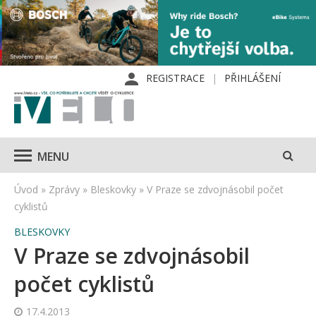
REGISTRACE
PŘIHLÁŠENÍ
MENU
Úvod
»
Zprávy
»
Bleskovky
»
V Praze se zdvojnásobil počet
cyklistů
BLESKOVKY
V Praze se zdvojnásobil
počet cyklistů
17.4.2013