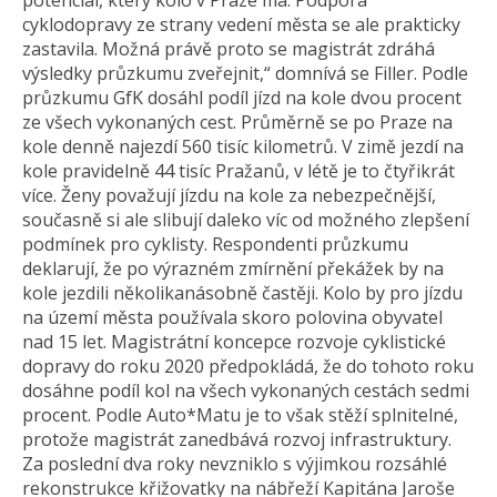
potenciál, který kolo v Praze má. Podpora
cyklodopravy ze strany vedení města se ale prakticky
zastavila. Možná právě proto se magistrát zdráhá
výsledky průzkumu zveřejnit,“ domnívá se Filler. Podle
průzkumu GfK dosáhl podíl jízd na kole dvou procent
ze všech vykonaných cest. Průměrně se po Praze na
kole denně najezdí 560 tisíc kilometrů. V zimě jezdí na
kole pravidelně 44 tisíc Pražanů, v létě je to čtyřikrát
více. Ženy považují jízdu na kole za nebezpečnější,
současně si ale slibují daleko víc od možného zlepšení
podmínek pro cyklisty. Respondenti průzkumu
deklarují, že po výrazném zmírnění překážek by na
kole jezdili několikanásobně častěji. Kolo by pro jízdu
na území města používala skoro polovina obyvatel
nad 15 let. Magistrátní koncepce rozvoje cyklistické
dopravy do roku 2020 předpokládá, že do tohoto roku
dosáhne podíl kol na všech vykonaných cestách sedmi
procent. Podle Auto*Matu je to však stěží splnitelné,
protože magistrát zanedbává rozvoj infrastruktury.
Za poslední dva roky nevzniklo s výjimkou rozsáhlé
rekonstrukce křižovatky na nábřeží Kapitána Jaroše