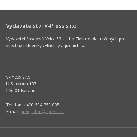
Vydavatelství V-Press s.r.o.
Vydavatel časopisů Velo, 53 x 11 a Elektrokola, určených pro
všechny milovníky cyklistiky a jízdních kol.
V-Press s.r.o.
U Stadionu 157
266 01 Beroun
Telefon: +420 604 763 835
E-mail:
predplatne@vpress.cz