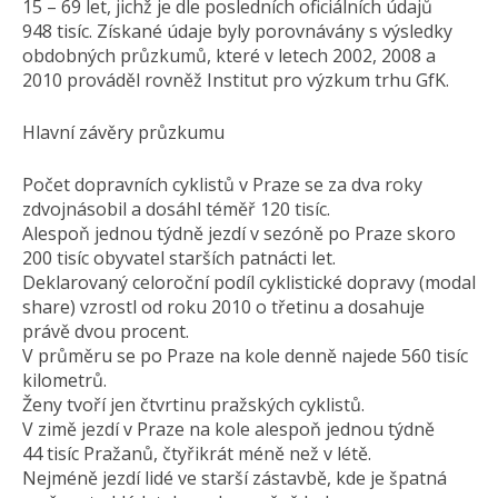
15 – 69 let, jichž je dle posledních oficiálních údajů
948 tisíc. Získané údaje byly porovnávány s výsledky
obdobných průzkumů, které v letech 2002, 2008 a
2010 prováděl rovněž Institut pro výzkum trhu GfK.
Hlavní závěry průzkumu
Počet dopravních cyklistů v Praze se za dva roky
zdvojnásobil a dosáhl téměř 120 tisíc.
Alespoň jednou týdně jezdí v sezóně po Praze skoro
200 tisíc obyvatel starších patnácti let.
Deklarovaný celoroční podíl cyklistické dopravy (modal
share) vzrostl od roku 2010 o třetinu a dosahuje
právě dvou procent.
V průměru se po Praze na kole denně najede 560 tisíc
kilometrů.
Ženy tvoří jen čtvrtinu pražských cyklistů.
V zimě jezdí v Praze na kole alespoň jednou týdně
44 tisíc Pražanů, čtyřikrát méně než v létě.
Nejméně jezdí lidé ve starší zástavbě, kde je špatná