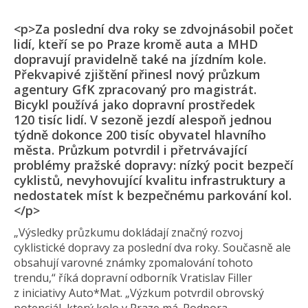
<p>Za poslední dva roky se zdvojnásobil počet
lidí, kteří se po Praze kromě auta a MHD
dopravují pravidelně také na jízdním kole.
Překvapivé zjištění přinesl nový průzkum
agentury GfK zpracovaný pro magistrát.
Bicykl používá jako dopravní prostředek
120 tisíc lidí. V sezoně jezdí alespoň jednou
týdně dokonce 200 tisíc obyvatel hlavního
města. Průzkum potvrdil i přetrvávající
problémy pražské dopravy: nízký pocit bezpečí
cyklistů, nevyhovující kvalitu infrastruktury a
nedostatek míst k bezpečnému parkování kol.
</p>
„Výsledky průzkumu dokládají značný rozvoj
cyklistické dopravy za poslední dva roky. Současně ale
obsahují varovné známky zpomalování tohoto
trendu,“ říká dopravní odborník Vratislav Filler
z iniciativy Auto*Mat. „Výzkum potvrdil obrovský