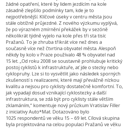
žádné opatření, které by lidem jezdícím na kole
zásadně zlepšilo podmínky tam, kde je to
nejpotřebnější. Klíčové úseky v centru města jsou
stále obtížně průjezdné. Z nového výzkumu vyplývá,
že po výrazném zmírnění překážek by v sezóně
několikrát týdně vyjelo na kole přes tři sta tisíc
Pražanů. To je zhruba třikrát více než dnes a
současně více než čtvrtina obyvatel města. Alespoň
někdy by kolo v Praze používalo 48 % obyvatel nad
15 let. „Od roku 2008 se soustavně prohlubuje kritický
postoj cyklistů k infrastruktuře, ať jde o stezky nebo
cyklopruhy. Lze si to vysvětlit jako následek sporných
zkušeností s realizacemi, které mají převážně nízkou
kvalitu a nejsou pro cyklisty dostatečně komfortní. To,
jak vypadají dosud vznikající cyklostezky a další
infrastruktura, se zdá být pro cyklisty stále větším
zklamáním,“ komentuje nový průzkum Vratislav Filler
z iniciativy Auto*Mat. Dotazováno bylo
1025 respondentů ve věku 15 – 69 let. Cílová skupina
byla projektována na celou populaci Pražanů ve věku