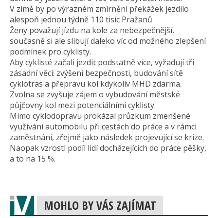
V zimě by po výrazném zmírnění překážek jezdilo
alespoň jednou týdně 110 tisíc Pražanů
Ženy považují jízdu na kole za nebezpečnější,
současně si ale slibují daleko víc od možného zlepšení
podmínek pro cyklisty.
Aby cyklisté začali jezdit podstatně více, vyžadují tři
zásadní věci: zvýšení bezpečnosti, budování sítě
cyklotras a přepravu kol kdykoliv MHD zdarma.
Zvolna se zvyšuje zájem o vybudování městské
půjčovny kol mezi potenciálními cyklisty.
Mimo cyklodopravu prokázal průzkum zmenšené
využívání automobilu při cestách do práce a v rámci
zaměstnání, zřejmě jako následek projevující se krize.
Naopak vzrostl podíl lidí docházejících do práce pěšky,
a to na 15 %.
MOHLO BY VÁS ZAJÍMAT