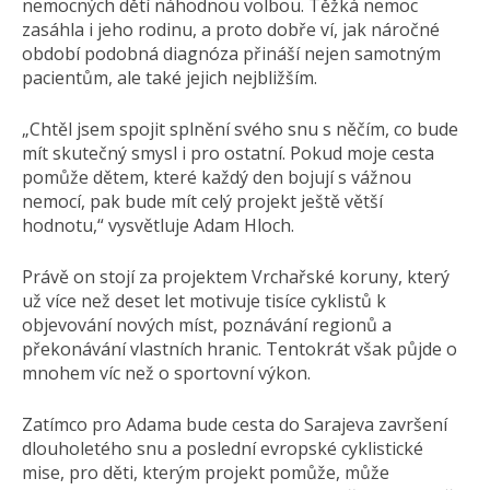
nemocných dětí náhodnou volbou. Těžká nemoc
zasáhla i jeho rodinu, a proto dobře ví, jak náročné
období podobná diagnóza přináší nejen samotným
pacientům, ale také jejich nejbližším.
„Chtěl jsem spojit splnění svého snu s něčím, co bude
mít skutečný smysl i pro ostatní. Pokud moje cesta
pomůže dětem, které každý den bojují s vážnou
nemocí, pak bude mít celý projekt ještě větší
hodnotu,“ vysvětluje Adam Hloch.
Právě on stojí za projektem Vrchařské koruny, který
už více než deset let motivuje tisíce cyklistů k
objevování nových míst, poznávání regionů a
překonávání vlastních hranic. Tentokrát však půjde o
mnohem víc než o sportovní výkon.
Zatímco pro Adama bude cesta do Sarajeva završení
dlouholetého snu a poslední evropské cyklistické
mise, pro děti, kterým projekt pomůže, může