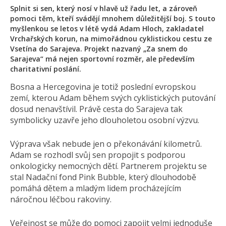
Splnit si sen, který nosí v hlavě už řadu let, a zároveň
pomoci těm, kteří svádějí mnohem důležitější boj. S touto
myšlenkou se letos v létě vydá Adam Hloch, zakladatel
Vrchařských korun, na mimořádnou cyklistickou cestu ze
Vsetína do Sarajeva. Projekt nazvaný „Za snem do
Sarajeva“ má nejen sportovní rozměr, ale především
charitativní poslání.
Bosna a Hercegovina je totiž poslední evropskou
zemí, kterou Adam během svých cyklistických putování
dosud nenavštívil. Právě cesta do Sarajeva tak
symbolicky uzavře jeho dlouholetou osobní výzvu.
Výprava však nebude jen o překonávání kilometrů.
Adam se rozhodl svůj sen propojit s podporou
onkologicky nemocných dětí. Partnerem projektu se
stal Nadační fond Pink Bubble, který dlouhodobě
pomáhá dětem a mladým lidem procházejícím
náročnou léčbou rakoviny.
Veřejnost se může do pomoci zapojit velmi jednoduše