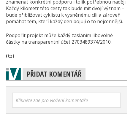
znamenat konkrétní podporu i tolik potřebnou naději.
Každý kilometr této cesty tak bude mít dvojí význam –
bude přibližovat cyklistu k vysněnému cíli a zároveň
pomáhat těm, kteří každý den bojují o to nejcennější.
Podpořit projekt může každý zasláním libovolné
částky na transparentní účet 2703489374/2010.
(tz)
PŘIDAT KOMENTÁŘ
Klikněte zde pro vložení komentáře