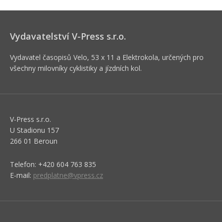
Vydavatelství V-Press s.r.o.
Vydavatel časopisů Velo, 53 x 11 a Elektrokola, určených pro
všechny milovníky cyklistiky a jízdních kol.
V-Press s.r.o.
U Stadionu 157
266 01 Beroun
Telefon: +420 604 763 835
E-mail:
predplatne@vpress.cz