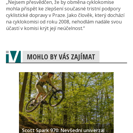
„Nejsem přesvědčen, že by obměna cyklokomise
mohla přispět ke zlepšení současné tristní podpory
cyklistické dopravy v Praze. Jako člověk, který dochází
na cyklokomisi od roku 2008, nehodlám nadále svou
účastí v komisi krýt její neúčelnost.“
MOHLO BY VÁS ZAJÍMAT
Scott Spark 970: Nevšední univerzál