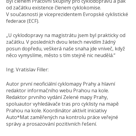
Byl členem Pracovní skupiny pro cyklodopravu a pak
od začátku existence členem cyklokomise.
V současnosti je viceprezidentem Evropské cyklistické
federace (ECF).
„U cyklodopravy na magistrátu jsem byl prakticky od
začátku. V posledních dvou letech nevidím žádný
posun dopředu, veškerá naše snaha jde vniveč, když
něco vymyslíme, město s tím stejně nic neudělá.“
Ing. Vratislav Filler:
Autor první neoficiální cyklomapy Prahy a hlavní
redaktor informačního webu Prahou na kole.
Redaktor prvního vydání Zelené mapy Prahy,
spoluautor vyhledávače tras pro cyklisty na mapě
Prahou na kole. Koordinátor aktivit iniciativy
Auto*Mat zaměřených na kontrolu práce veřejné
správy a prosazování pozitivních řešení.