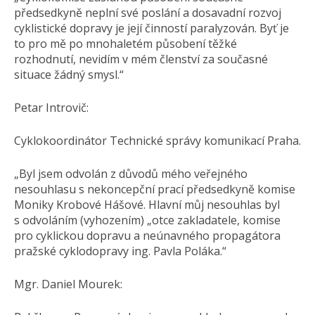
předsedkyně neplní své poslání a dosavadní rozvoj
cyklistické dopravy je její činností paralyzován. Byť je
to pro mě po mnohaletém působení těžké
rozhodnutí, nevidím v mém členství za současné
situace žádný smysl.“
Petar Introvič:
Cyklokoordinátor Technické správy komunikací Praha.
„Byl jsem odvolán z důvodů mého veřejného
nesouhlasu s nekoncepční prací předsedkyně komise
Moniky Krobové Hášové. Hlavní můj nesouhlas byl
s odvoláním (vyhozením) „otce zakladatele, komise
pro cyklickou dopravu a neúnavného propagátora
pražské cyklodopravy ing. Pavla Poláka.“
Mgr. Daniel Mourek: