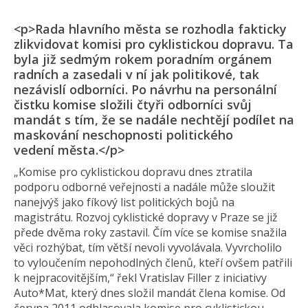
<p>Rada hlavního města se rozhodla fakticky
zlikvidovat komisi pro cyklistickou dopravu. Ta
byla již sedmým rokem poradním orgánem
radních a zasedali v ní jak politikové, tak
nezávislí odborníci. Po návrhu na personální
čistku komise složili čtyři odborníci svůj
mandát s tím, že se nadále nechtějí podílet na
maskování neschopnosti politického
vedení města.</p>
„Komise pro cyklistickou dopravu dnes ztratila
podporu odborné veřejnosti a nadále může sloužit
nanejvýš jako fíkový list politických bojů na
magistrátu. Rozvoj cyklistické dopravy v Praze se již
přede dvěma roky zastavil. Čím více se komise snažila
věci rozhýbat, tím větší nevoli vyvolávala. Vyvrcholilo
to vyloučením nepohodlných členů, kteří ovšem patřili
k nejpracovitěj­ším,“ řekl Vratislav Filler z iniciativy
Auto*Mat, který dnes složil mandát člena komise. Od