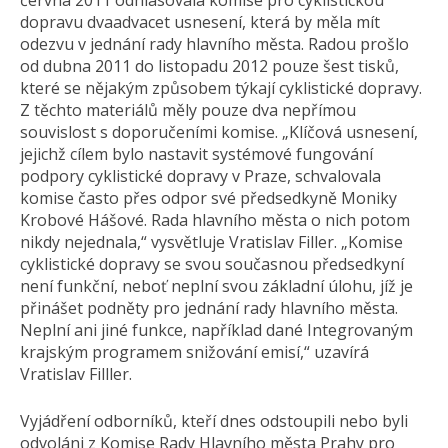
června 2011 odhlasovala komise pro cyklistickou
dopravu dvaadvacet usnesení, která by měla mít
odezvu v jednání rady hlavního města. Radou prošlo
od dubna 2011 do listopadu 2012 pouze šest tisků,
které se nějakým způsobem týkají cyklistické dopravy.
Z těchto materiálů měly pouze dva nepřímou
souvislost s doporučeními komise. „Klíčová usnesení,
jejichž cílem bylo nastavit systémové fungování
podpory cyklistické dopravy v Praze, schvalovala
komise často přes odpor své předsedkyně Moniky
Krobové Hášové. Rada hlavního města o nich potom
nikdy nejednala,“ vysvětluje Vratislav Filler. „Komise
cyklistické dopravy se svou současnou předsedkyní
není funkční, neboť neplní svou základní úlohu, jíž je
přinášet podněty pro jednání rady hlavního města.
Neplní ani jiné funkce, například dané Integrovaným
krajským programem snižování emisí,“ uzavírá
Vratislav Filller.
Vyjádření odborníků, kteří dnes odstoupili nebo byli
odvoláni z Komise Rady Hlavního města Prahy pro