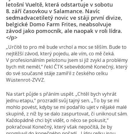
letošní Vueltě, která odstartuje v sobotu
8. září časovkou v Salamance. Navíc
sedmadvacetiletý novic ve stáji první divize,
belgické Domo Farm Frites, neabsolvuje
závod jako pomocník, ale naopak v roli lídra.
</p>
„Určitě to pro mě bude vrchol a moc se těším. Bude to
nejtěžší závod, který pojedu, ale vím, co mě čeká.
V profesionálním pelotonu jsem si již zvykl a problémy
bych mít neměl,“ řekl ČTK sebevědomě Konečný, který
do své současné stáje zamířil z českého celku
Wüstenrot-ZVVZ.
Na start půjde s přáním uspět. „Chtěl bych vyhrát
jednu etapu,“ prozradil svůj tajný sen. „To by se mi
mohlo povést, kdyby se mi podařilo ujet v nějaké malé
skupině, z níž by se dalo zaspurtovat, či uniknout sám.
Každopádně chci být vidět, o něco se pokusit,“
pokračoval Konečný, který však nepočítá, že by
promluvil do konečného pořadí. „Lídry celku jsou