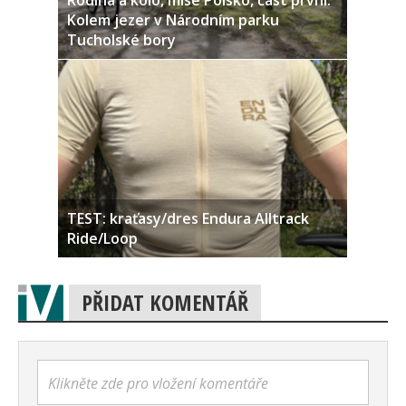
Rodina a kolo, mise Polsko, část první:
Kolem jezer v Národním parku
Tucholské bory
TEST: kraťasy/dres Endura Alltrack
Ride/Loop
PŘIDAT KOMENTÁŘ
Klikněte zde pro vložení komentáře