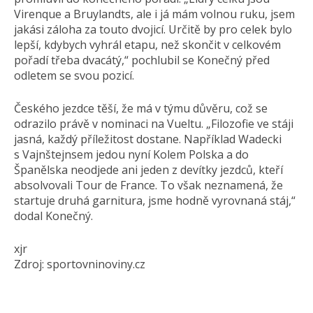
Virenque a Bruylandts, ale i já mám volnou ruku, jsem
jakási záloha za touto dvojicí. Určitě by pro celek bylo
lepší, kdybych vyhrál etapu, než skončit v celkovém
pořadí třeba dvacátý,“ pochlubil se Konečný před
odletem se svou pozicí.
Českého jezdce těší, že má v týmu důvěru, což se
odrazilo právě v nominaci na Vueltu. „Filozofie ve stáji
jasná, každý příležitost dostane. Například Wadecki
s Vajnštejnsem jedou nyní Kolem Polska a do
Španělska neodjede ani jeden z devítky jezdců, kteří
absolvovali Tour de France. To však neznamená, že
startuje druhá garnitura, jsme hodně vyrovnaná stáj,“
dodal Konečný.
xjr
Zdroj: sportovninoviny.cz