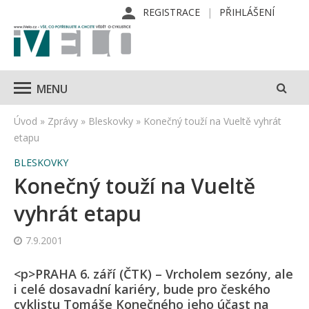
REGISTRACE
PŘIHLÁŠENÍ
MENU
Úvod
»
Zprávy
»
Bleskovky
»
Konečný touží na Vueltě vyhrát
etapu
BLESKOVKY
Konečný touží na Vueltě
vyhrát etapu
7.9.2001
<p>PRAHA 6. září (ČTK) – Vrcholem sezóny, ale
i celé dosavadní kariéry, bude pro českého
cyklistu Tomáše Konečného jeho účast na