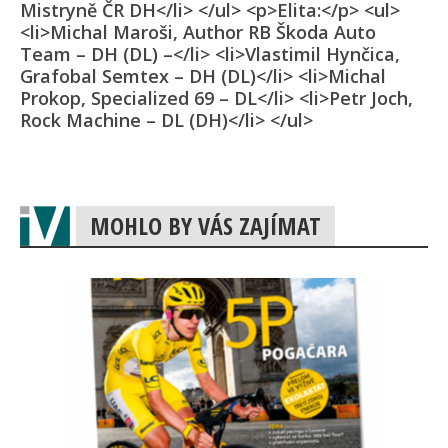
Mistryně ČR DH</li> </ul> <p>Elita:</p> <ul>
<li>Michal Maroši, Author RB Škoda Auto
Team – DH (DL) –</li> <li>Vlastimil Hynčica,
Grafobal Semtex – DH (DL)</li> <li>Michal
Prokop, Specialized 69 – DL</li> <li>Petr Joch,
Rock Machine – DL (DH)</li> </ul>
MOHLO BY VÁS ZAJÍMAT