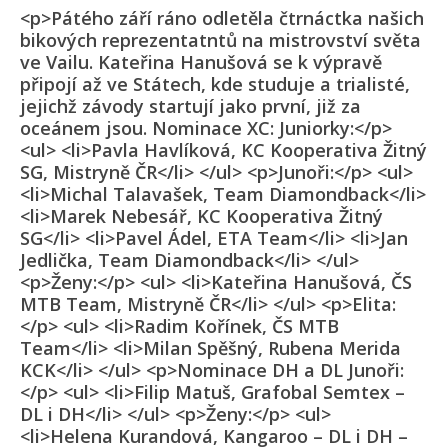
<p>Pátého září ráno odletěla čtrnáctka našich
bikových reprezentatntů na mistrovství světa
ve Vailu. Kateřina Hanušová se k výpravě
připojí až ve Státech, kde studuje a trialisté,
jejichž závody startují jako první, již za
oceánem jsou. Nominace XC: Juniorky:</p>
<ul> <li>Pavla Havlíková, KC Kooperativa Žitný
SG, Mistryně ČR</li> </ul> <p>Junoři:</p> <ul>
<li>Michal Talavašek, Team Diamondback</li>
<li>Marek Nebesář, KC Kooperativa Žitný
SG</li> <li>Pavel Ádel, ETA Team</li> <li>Jan
Jedlička, Team Diamondback</li> </ul>
<p>Ženy:</p> <ul> <li>Kateřina Hanušová, ČS
MTB Team, Mistryně ČR</li> </ul> <p>Elita:
</p> <ul> <li>Radim Kořínek, ČS MTB
Team</li> <li>Milan Spěšný, Rubena Merida
KCK</li> </ul> <p>Nominace DH a DL Junoři:
</p> <ul> <li>Filip Matuš, Grafobal Semtex –
DL i DH</li> </ul> <p>Ženy:</p> <ul>
<li>Helena Kurandová, Kangaroo – DL i DH –