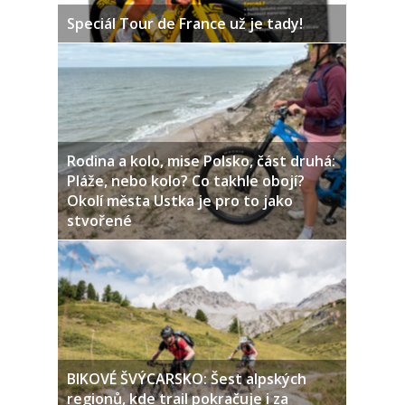
Speciál Tour de France už je tady!
Rodina a kolo, mise Polsko, část druhá:
Pláže, nebo kolo? Co takhle obojí?
Okolí města Ustka je pro to jako
stvořené
BIKOVÉ ŠVÝCARSKO: Šest alpských
regionů, kde trail pokračuje i za