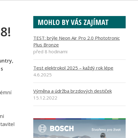
MOHLO BY VÁS ZAJÍMAT
8!
TEST: brýle Neon Air Pro 2.0 Phototronic
Plus Bronze
před 8 hodinami
untry,
Test elektrokol 2025 – každý rok lépe
 s
4.6.2025
Výměna a údržba brzdových destiček
rémní
15.12.2022
ni
tavitel