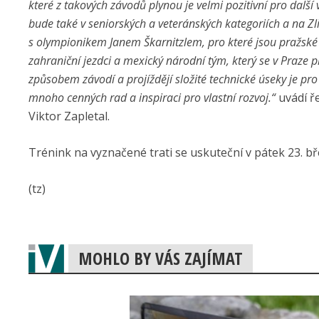
které z takových závodů plynou je velmi pozitivní pro dalš
bude také v seniorských a veteránských kategoriích a na Zl
s olympionikem Janem Škarnitzlem, pro které jsou pražské z
zahraniční jezdci a mexický národní tým, který se v Praze p
způsobem závodí a projíždějí složité technické úseky je p
mnoho cenných rad a inspiraci pro vlastní rozvoj.“
uvádí ř
Viktor Zapletal.
Trénink na vyznačené trati se uskuteční v pátek 23. bř
(tz)
MOHLO BY VÁS ZAJÍMAT