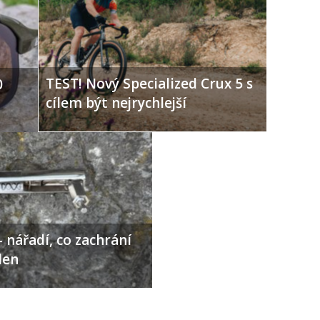
TEST! Nový Specialized Crux 5 s
0
cílem být nejrychlejší
 nářadí, co zachrání
den