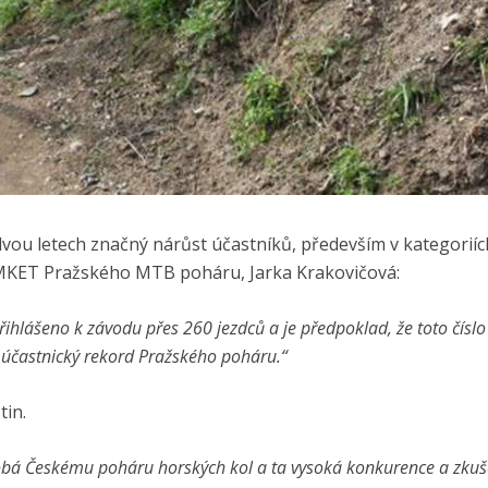
u letech značný nárůst účastníků, především v kategoriích
OMKET Pražského MTB poháru, Jarka Krakovičová:
přihlášeno k závodu přes 260 jezdců a je předpoklad, že toto čísl
na účastnický rekord Pražského poháru.“
tin.
dobá Českému poháru horských kol a ta vysoká konkurence a zkuš