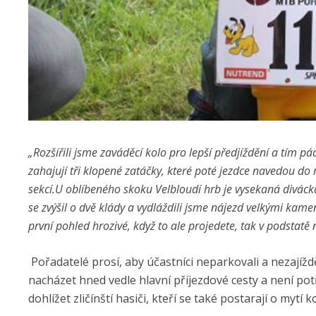
„
Rozšířili jsme zaváděcí kolo pro lepší předjíždění a tím pád
zahajují tři klopené zatáčky, které poté jezdce navedou do r
sekcí. ​U oblíbeného skoku Velbloudí hrb je vysekaná divá
se zvýšil o dvě klády a vydláždili jsme nájezd velkými kamen
první pohled hrozivé, když to ale projedete, tak v podstatě
​ Pořadatelé prosí, aby účastníci neparkovali a nezajíž
nacházet hned vedle hlavní příjezdové cesty a není p
dohlížet zličínští hasiči, kteří se také postarají o mytí 