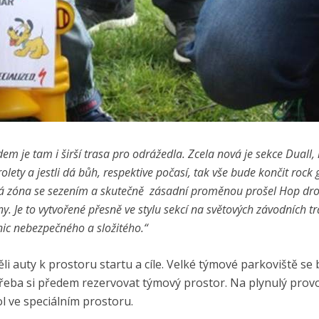
em je tam i širší trasa pro odrážedla. ​ Zcela nová je sekce Duall,
olety a jestli dá bůh, respektive počasí, tak vše bude končit rock
cká zóna se sezením a skutečně zásadní proměnou prošel Hop dro
y. Je to vytvořené přesně ve stylu sekcí na světových závodních tr
 nic nebezpečného a složitého.“
děli auty k prostoru startu a cíle. Velké týmové parkoviště se
otřeba si předem rezervovat týmový prostor. Na plynulý pro
kol ve speciálním prostoru.