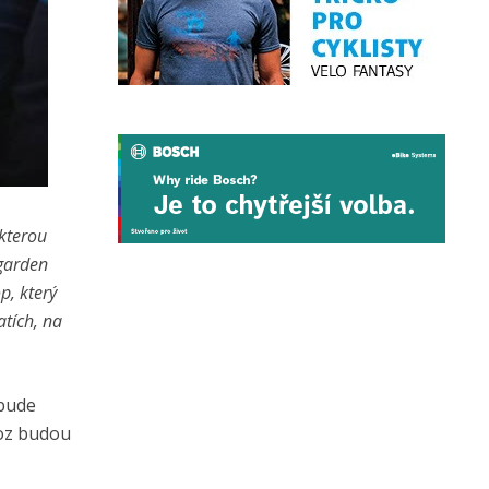
 kterou
 garden
p, který
atích, na
 bude
voz budou