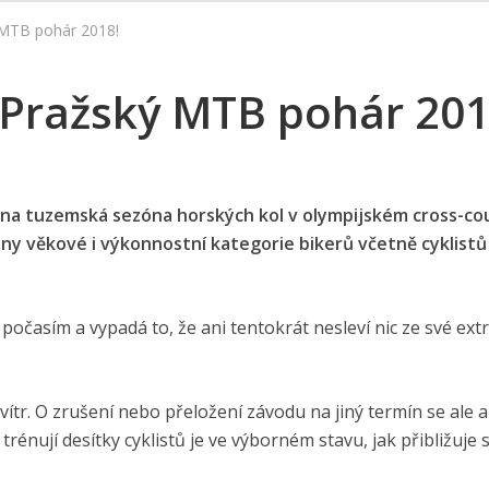
 MTB pohár 2018!
 Pražský MTB pohár 201
ena tuzemská sezóna horských kol v olympijském cross-co
y věkové i výkonnostní kategorie bikerů včetně cyklistů
časím a vypadá to, že ani tentokrát nesleví nic ze své ext
 vítr. O zrušení nebo přeložení závodu na jiný termín se ale a
énují desítky cyklistů je ve výborném stavu, jak přibližuje s