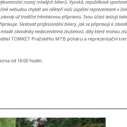
í výkonnostní rozvoj mladých bikerů. Vysoká, republiková sportov
ičíně nebudou chybět ani někteří naši úspěšní reprezentanti v čel
ávody už tradiční tréninkovou přípravou. Svou účast avizují také
řipravuje. Sledovat profesionální bikery, jak se připravují k závo
ro mladé závodníky nedocenitelná zkušenost, díky které mohou zís
editel TOMKET Pražského MTB poháru a reprezentační tren
ezna od 16:00 hodin.