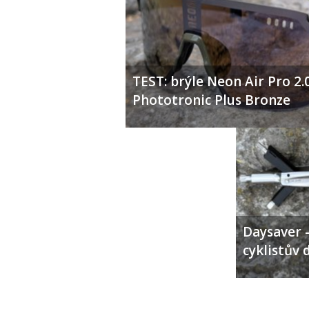
TEST: brýle Neon Air Pro 2.
Phototronic Plus Bronze
Daysaver –
cyklistův 