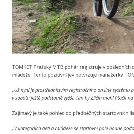
TOMKET Pražský MTB pohár registruje v posledních dvo
mládeže. Tento pozitivní jev potvrzuje manažerka T
„Už nyní je prostřednictvím registračního on line systému 
v sobotu ještě podstatně vyšší. Tím by Zličín mohl útočit 
Zajímavý je také pohled do předběžných startovních lis
„V kategoriích dětí a mládeže se startovní pole hodně po