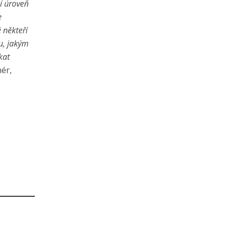
ní úroveň
e
 někteří
du, jakým
kat
ér,