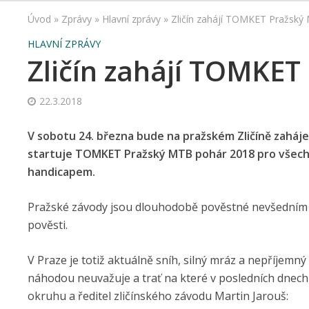
Úvod
»
Zprávy
»
Hlavní zprávy
»
Zličín zahájí TOMKET Pražský
HLAVNÍ ZPRÁVY
Zličín zahájí TOMKET
22.3.2018
V sobotu 24. března bude na pražském Zličíně zaháj
startuje TOMKET Pražský MTB pohár 2018 pro všechn
handicapem.
Pražské závody jsou dlouhodobě pověstné nevšedním po
pověsti.
V Praze je totiž aktuálně sníh, silný mráz a nepříjemný
náhodou neuvažuje a trať na které v posledních dnech tr
okruhu a ředitel zličínského závodu Martin Jarouš: