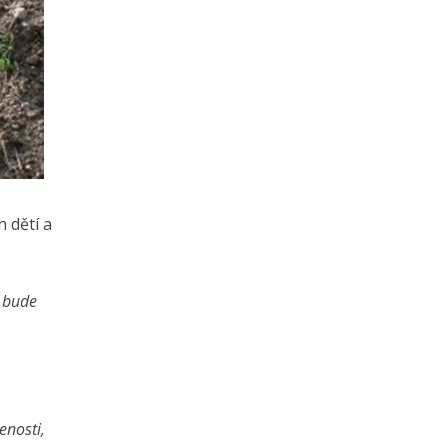
 dětí a
o bude
enosti,