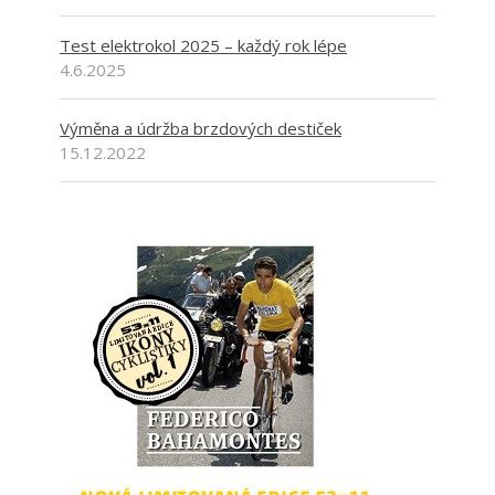
Test elektrokol 2025 – každý rok lépe
4.6.2025
Výměna a údržba brzdových destiček
15.12.2022