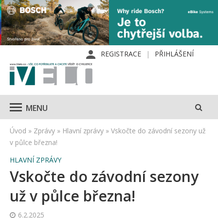
REGISTRACE
PŘIHLÁŠENÍ
MENU
Úvod
»
Zprávy
»
Hlavní zprávy
»
Vskočte do závodní sezony už
v půlce března!
HLAVNÍ ZPRÁVY
Vskočte do závodní sezony
už v půlce března!
6.2.2025