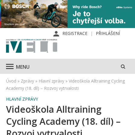
REGISTRACE
PŘIHLÁŠENÍ
MENU
Úvod
»
Zprávy
»
Hlavní zprávy
»
Videoškola Alltraining Cycling
Academy (18. díl) – Rozvoj vytrvalosti
HLAVNÍ ZPRÁVY
Videoškola Alltraining
Cycling Academy (18. díl) –
Rozvoj vytrvalosti