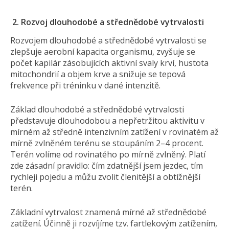
2.
Rozvoj dlouhodobé a střednědobé vytrvalosti
Rozvojem dlouhodobé a střednědobé vytrvalosti se
zlepšuje aerobní kapacita organismu, zvyšuje se
počet kapilár zásobujících aktivní svaly krví, hustota
mitochondrií a objem krve a snižuje se tepová
frekvence při tréninku v dané intenzitě.
Základ dlouhodobé a střednědobé vytrvalosti
představuje dlouhodobou a nepřetržitou aktivitu v
mírném až středně intenzivním zatížení v rovinatém až
mírně zvlněném terénu se stoupáním 2–4 procent.
Terén volíme od rovinatého po mírně zvlněný. Platí
zde zásadní pravidlo: čím zdatnější jsem jezdec, tím
rychleji pojedu a můžu zvolit členitější a obtížnější
terén.
Základní vytrvalost znamená mírné až střednědobé
zatížení. Účinně ji rozvíjíme tzv. fartlekovým zatížením,