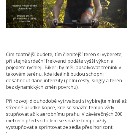
Čím zdatnější budete, tím členitější terén si vyberete,
při stejné srdeční frekvenci podáte vyšší výkon a
pojedete rychleji. Bikeři by měli absolvovat trénink v
takovém terénu, kde ideálně budou schopni
dosáhnout dané intenzity (polní cesty, singly a terén
bez dynamických změn povrchu).
Při rozvoji dlouhodobé vytrvalosti si vybírejte mírně až
středně prudké kopce, kde se snažte tempo vždy
stupňovat až k aerobnímu prahu. V závěrečných 200
metrech před vrcholem se snažte tempo vždy
vystupňovat a sprintovat ze sedla přes horizont