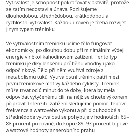
Vytrvalost je schopnost pokračovat v aktivitě, protože
se zatím nedostavila únava. Rozlišujeme
dlouhodobou, střednědobou, krátkodobou a
rychlostní vytrvalost. Každou úroveň je třeba rozvíjet
jiným typem tréninku.
Ve vytrvalostním tréninku učíme tělo fungovat
ekonomicky, po dlouhou dobu při minimálním výdeji
energie v několikahodinovém zatížení. Tento typ
tréninku je díky lehkému průběhu vhodný i jako
odpočinkový. Tělo při něm využívá zdroje z
metabolismu tuků. Vytrvalostní trénink patří mezi
první tréninkové motivy každého cyklisty. Trénink
může trvat od 6 minut do té doby, která by měla
odpovídat vytyčenému cíli, na nějž se chcete výkonem
připravit. Intenzitu zatížení sledujeme pomocí tepové
frekvence a wattového výkonu a při dlouhodobé a
střednědobé vytrvalosti se pohybuje v hodnotách: 65–
88 procent po rovině, do kopce 89–93 procent tepové
a wattové hodnoty anaerobního prahu.