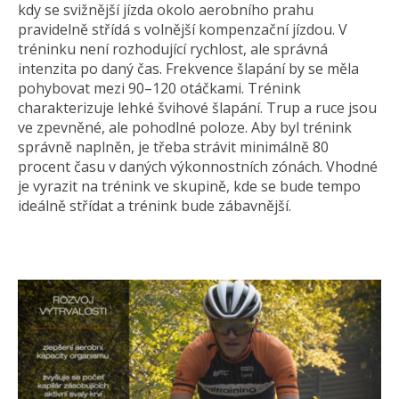
kdy se svižnější jízda okolo aerobního prahu
pravidelně střídá s volnější kompenzační jízdou. V
tréninku není rozhodující rychlost, ale správná
intenzita po daný čas. Frekvence šlapání by se měla
pohybovat mezi 90–120 otáčkami. Trénink
charakterizuje lehké švihové šlapání. Trup a ruce jsou
ve zpevněné, ale pohodlné poloze. Aby byl trénink
správně naplněn, je třeba strávit minimálně 80
procent času v daných výkonnostních zónách. Vhodné
je vyrazit na trénink ve skupině, kde se bude tempo
ideálně střídat a trénink bude zábavnější.