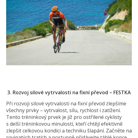
3.
Rozvoj silové vytrvalosti na fixní převod – FESTKA
Při rozvoji silové vytrvalosti na fixní převod zlepšíme
všechny prvky – vytrvalost, sílu, rychlost i zatížení.
Tento tréninkový prvek je již pro ostřílené cyklisty
s delší tréninkovou minulostí, kteří chtějí efektivně
zlepšit celkovou kondici a techniku šlapání. Začněte na
rovinatých tratích a postupně přidávejte táhlé kopce.