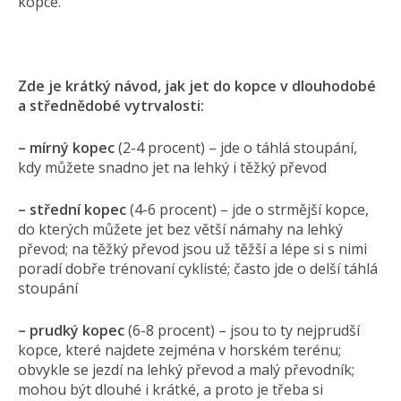
kopce.
Zde je krátký návod, jak jet do kopce v dlouhodobé
a střednědobé vytrvalosti:
– mírný kopec
(2-4 procent) – jde o táhlá stoupání,
kdy můžete snadno jet na lehký i těžký převod
– střední kopec
(4-6 procent) – jde o strmější kopce,
do kterých můžete jet bez větší námahy na lehký
převod; na těžký převod jsou už těžší a lépe si s nimi
poradí dobře trénovaní cyklisté; často jde o delší táhlá
stoupání
– prudký kopec
(6-8 procent) – jsou to ty nejprudší
kopce, které najdete zejména v horském terénu;
obvykle se jezdí na lehký převod a malý převodník;
mohou být dlouhé i krátké, a proto je třeba si