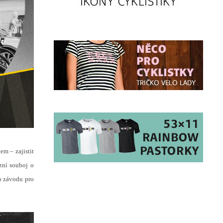
m – zajistit
zní souboj o
o závodu pro