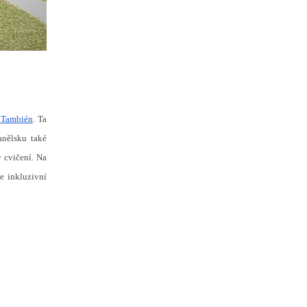
 También
. Ta
anělsku také
 cvičení. Na
e inkluzivní