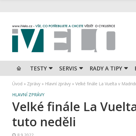
TESTY
SERVIS
RADY A TIPY
Úvod
»
Zprávy
»
Hlavní zprávy
»
Velké finále La Vuelta v Madridu 
HLAVNÍ ZPRÁVY
Velké finále La Vuelta
tuto neděli
8.9.2022