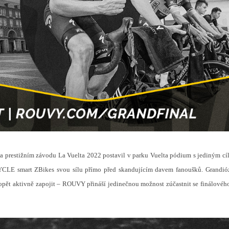
 prestižním závodu La Vuelta 2022 postavil v parku Vuelta pódium s jediným cíle
ZYCLE smart ZBikes svou sílu přímo před skandujícím davem fanoušků. Grandió
opět aktivně zapojit – ROUVY přináší jedinečnou možnost zúčastnit se finálovéh