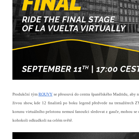
Produkční tým
ROUVY
se přesouvá do centra španělského Madridu, aby na
živou show, kde 12 finalistů po boku legend předvede na trenažérech 
korunu virtuálního pelotonu nemusí fanoušci sledovat z gauče, mohou se 
kohokoli odkudkoli na celém světě.