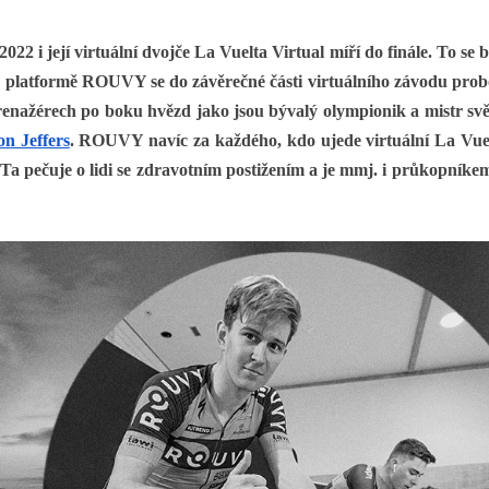
2022 i její virtuální dvojče La Vuelta Virtual míří do finále. To se
 na platformě ROUVY se do závěrečné části virtuálního závodu prob
na trenažérech po boku hvězd jako jsou bývalý olympionik a mistr s
n Jeffers
. ROUVY navíc za každého, kdo ujede virtuální La Vu
 Ta pečuje o lidi se zdravotním postižením a je mmj. i průkopníkem