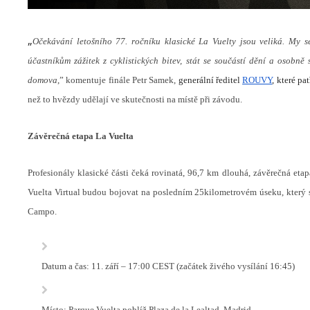
„
Očekávání letošního 77. ročníku klasické La Vuelty jsou veliká. My s
účastníkům zážitek z cyklistických bitev, stát se součástí dění a osobn
domova
,” komentuje finále Petr Samek,
generální ředitel
ROUVY
, které pa
než to hvězdy udělají ve skutečnosti na místě při závodu.
Závěrečná etapa La Vuelta
Profesionály klasické části čeká rovinatá, 96,7 km dlouhá, závěrečná eta
Vuelta Virtual budou bojovat na posledním 25kilometrovém úseku, který s
Campo.
Datum a čas: 11. září – 17:00 CEST (začátek živého vysílání 16:45)
Místo: Parque Vuelta poblíž Plaza de la Lealtad, Madrid