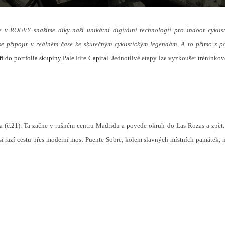
e v ROUVY snažíme díky naší unikátní digitální technologii pro indoor cyklis
ě se připojit v reálném čase ke skutečným cyklistickým legendám. A to přímo z p
tří do portfolia skupiny
Pale Fire Capital
.
Jednotlivé etapy lze vyzkoušet tréninkově
pa (č.21). Ta začne v rušném centru Madridu a povede okruh do Las Rozas a zpět.
i razí cestu přes moderní most Puente Sobre, kolem slavných místních památek, n