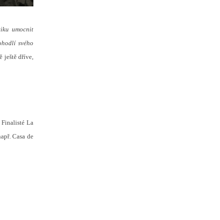
tiku umocnit
ohodlí svého
 ještě dříve,
 Finalisté La
apř. Casa de