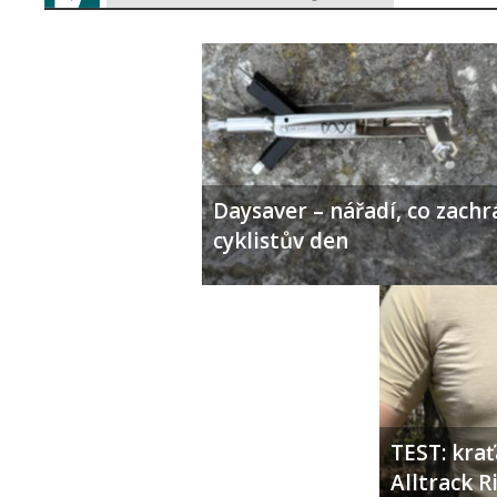
Daysaver – nářadí, co zachr
cyklistův den
TEST: kra
Alltrack 