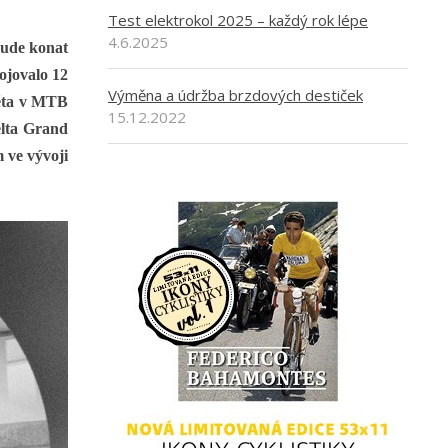
Test elektrokol 2025 – každý rok lépe
4.6.2025
 bude konat
ojovalo 12
Výměna a údržba brzdových destiček
věta v MTB
15.12.2022
elta Grand
 ve vývoji