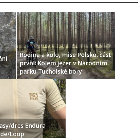
Rodina a kolo, mise Polsko, část
ání
první: Kolem jezer v Národním
parku Tucholské bory
ťasy/dres Endura
Ride/Loop