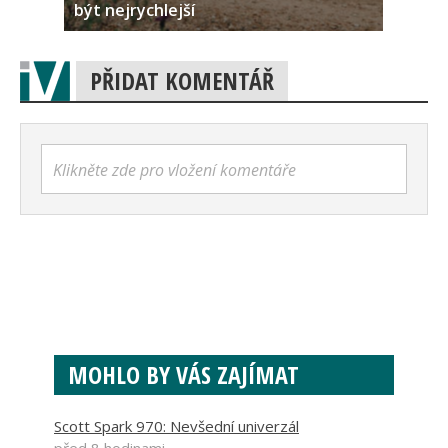
být nejrychlejší
PŘIDAT KOMENTÁŘ
Klikněte zde pro vložení komentáře
MOHLO BY VÁS ZAJÍMAT
Scott Spark 970: Nevšední univerzál
před 8 hodinami