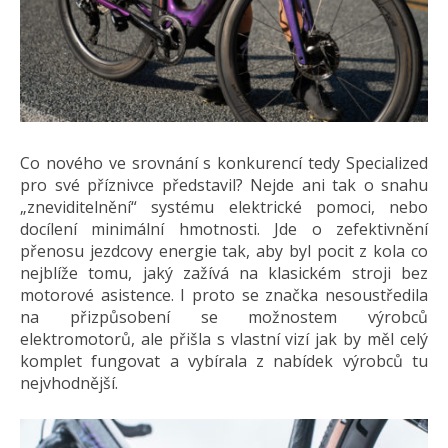
Co nového ve srovnání s konkurencí tedy Specialized
pro své příznivce představil? Nejde ani tak o snahu
„zneviditelnění“ systému elektrické pomoci, nebo
docílení minimální hmotnosti. Jde o zefektivnění
přenosu jezdcovy energie tak, aby byl pocit z kola co
nejblíže tomu, jaký zažívá na klasickém stroji bez
motorové asistence. I proto se značka nesoustředila
na přizpůsobení se možnostem výrobců
elektromotorů, ale přišla s vlastní vizí jak by měl celý
komplet fungovat a vybírala z nabídek výrobců tu
nejvhodnější.