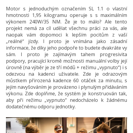
Motor s jednoduchým označením SL 1.1 o vlastní
hmotnosti 1,95 kilogramu operuje s s maximálním
výkonem 240W/35 NM. Že je to málo? Ale tento
projekt nemá za cíl udělat všechnu práci za vás, ale
naopak vám dopomoci k lepším pocitům z vaší
„reálné“ jízdy. I proto je vnímána jako zásadní
informace, že díky jeho podpoře to budete dvakráte vy
sám. I proto je zajímavým tahem progresivita
podpory, pracující kromě možnosti manuální volby její
úrovně (na výběr je ze tří módů + režimu „vypnuto“) i s
odezvou na kadenci uživatele. Zde je odrazovým
můstkem přirozená kadence 60 otáček za minutu, s
jejím navyšováním je provázeno i plynulým přidáváním
výkonu. Zde doplňme, že systém je konstruován tak,
aby při režimu „vypnuto“ nedocházelo k žádnému
dodatečnému odporu jednotky.