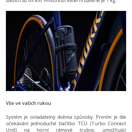
dalších až 65 km. Hmotnost externí baterie je 1 kg.
Vše ve vašich rukou
Systém je ovladatelný dvěma způsoby. Prvním je dle
očekávání jednoduché tlačítko TCU (Turbo Connect
Unit) na horní rámové trubce, umožňující