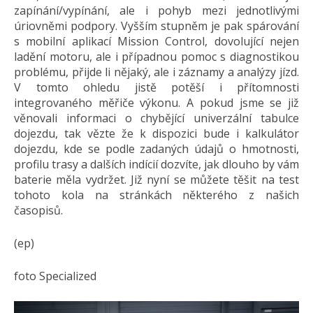
zapínání/vypínání, ale i pohyb mezi jednotlivými
úriovněmi podpory. Vyšším stupněm je pak spárování
s mobilní aplikací Mission Control, dovolující nejen
ladění motoru, ale i případnou pomoc s diagnostikou
problému, přijde li nějaký, ale i záznamy a analýzy jízd.
V tomto ohledu jistě potěší i přítomnosti
integrovaného měřiče výkonu. A pokud jsme se již
věnovali informaci o chybějící univerzální tabulce
dojezdu, tak vězte že k dispozici bude i kalkulátor
dojezdu, kde se podle zadaných údajů o hmotnosti,
profilu trasy a dalších indícií dozvíte, jak dlouho by vám
baterie měla vydržet. Již nyní se můžete těšit na test
tohoto kola na stránkách některého z našich
časopisů.
(ep)
foto Specialized