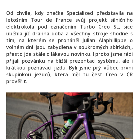
Od chvíle, kdy značka Specialized představila na
letošním Tour de France svůj projekt silničního
elektrokola pod označením Turbo Creo SL, sice
uběhla již drahná doba a všechny stroje shodné s
tím, na kterém se proháněl Julian Alaphillippe o
volném dni jsou zabydlena v soukromých sbírkách,,
přesto jde stále o lákavou novinku. I proto jsme rádi
přijali pozvánku na bližší prezentaci systému, ale i
krátkou poznávací jízdu. Byli jsme prý vůbec první
skupinkou jezdců, která měl tu čest Creo v ČR
prověřit.