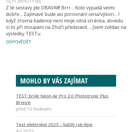
16.11.2019 (17:30)
Z té sestavy jde OBAVA!!!! Brrr… Kolo vypadá velmi
dobře… Zajímavé bude asi porovnání cena/výkon… I
když zrovna kadence není moje silná stránka, dovedu
si to při stoupání na Zhúří představit…. Jsem zvědav na
výsledky TESTu
ODPOVĚDĚT
MOHLO BY VÁS ZAJÍMAT
TEST: brýle Neon Air Pro 2.0 Phototronic Plus
Bronze
před 10 hodinami
Test elektrokol 2025 – každý rok lépe
4.6.2025