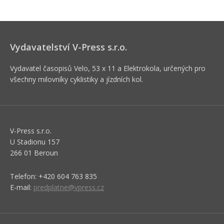
Vydavatelství V-Press s.r.o.
Vydavatel časopisů Velo, 53 x 11 a Elektrokola, určených pro
všechny milovníky cyklistiky a jízdních kol.
V-Press s.r.o.
U Stadionu 157
266 01 Beroun
Telefon: +420 604 763 835
E-mail:
predplatne@vpress.cz