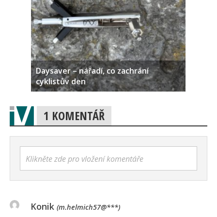
Daysaver – nářadí, co zachrání
cyklistův den
1 KOMENTÁŘ
Klikněte zde pro vložení komentáře
Konik
(m.helmich57@***)