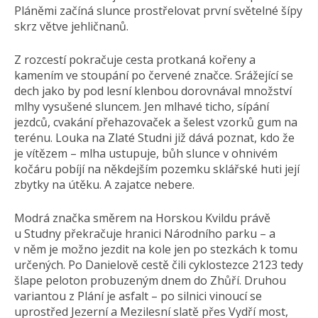
Pláněmi začíná slunce prostřelovat první světelné šípy
skrz větve jehličnanů.
Z rozcestí pokračuje cesta protkaná kořeny a
kamením ve stoupání po červené značce. Srážející se
dech jako by pod lesní klenbou dorovnával množství
mlhy vysušené sluncem. Jen mlhavé ticho, sípání
jezdců, cvakání přehazovaček a šelest vzorků gum na
terénu. Louka na Zlaté Studni již dává poznat, kdo že
je vítězem – mlha ustupuje, bůh slunce v ohnivém
kočáru pobíjí na někdejším pozemku sklářské huti její
zbytky na útěku. A zajatce nebere.
Modrá značka směrem na Horskou Kvildu právě
u Studny překračuje hranici Národního parku – a
v něm je možno jezdit na kole jen po stezkách k tomu
určených. Po Danielově cestě čili cyklostezce 2123 tedy
šlape peloton probuzeným dnem do Zhůří. Druhou
variantou z Plání je asfalt – po silnici vinoucí se
uprostřed Jezerní a Mezilesní slatě přes Vydří most,