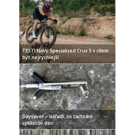
TEST! Nový Specialized Crux 5 s cílem
být nejrychlejší
Daysaver – nářadí, co zachrání
cyklistův den