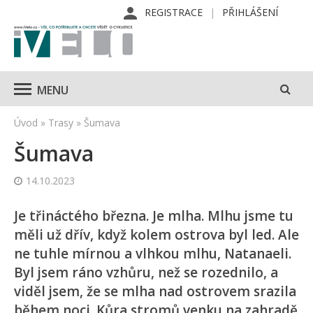
REGISTRACE
PŘIHLÁŠENÍ
MENU
Úvod
»
Trasy
»
Šumava
Šumava
14.10.2023
Je třináctého března. Je mlha. Mlhu jsme tu
měli už dřív, když kolem ostrova byl led. Ale
ne tuhle mírnou a vlhkou mlhu, Natanaeli.
Byl jsem ráno vzhůru, než se rozednilo, a
viděl jsem, že se mlha nad ostrovem srazila
během noci. Kůra stromů venku na zahradě