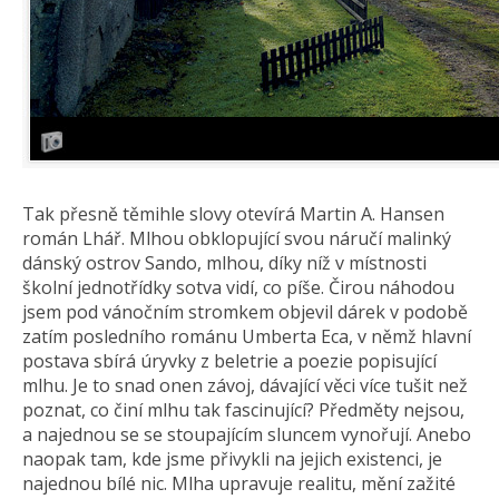
Tak přesně těmihle slovy otevírá Martin A. Hansen
román Lhář. Mlhou obklopující svou náručí malinký
dánský ostrov Sando, mlhou, díky níž v místnosti
školní jednotřídky sotva vidí, co píše. Čirou náhodou
jsem pod vánočním stromkem objevil dárek v podobě
zatím posledního románu Umberta Eca, v němž hlavní
postava sbírá úryvky z beletrie a poezie popisující
mlhu. Je to snad onen závoj, dávající věci více tušit než
poznat, co činí mlhu tak fascinující? Předměty nejsou,
a najednou se se stoupajícím sluncem vynořují. Anebo
naopak tam, kde jsme přivykli na jejich existenci, je
najednou bílé nic. Mlha upravuje realitu, mění zažité