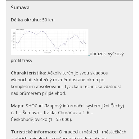
Šumava
Délka okruhu:
50 km
obrázek: výškový
profil trasy
Charakteristika:
Ačkoliv terén je svou skladbou
všehochuť, skutečný rozměr dostane okruh po
kompletním absolvování – fyzická a technická zdatnost
nad průměrem přijde vhod.
Mapa:
SHOCart (Mapový informační systém jižní Čechy)
č. 1 – Šumava – Kvilda, Churáňov a č. 6 –
Českobudějovicko (1 : 55 000).
Turistické informace:
O hradech, městech, městečkách
a obcích, minulosti i současnosti najdete vše na