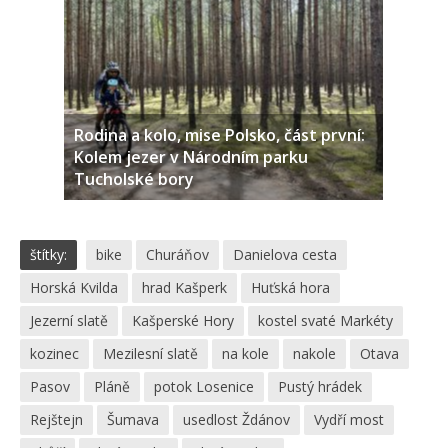
Rodina a kolo, mise Polsko, část první:
Kolem jezer v Národním parku
Tucholské bory
štítky:
bike
Churáňov
Danielova cesta
Horská Kvilda
hrad Kašperk
Huťská hora
Jezerní slatě
Kašperské Hory
kostel svaté Markéty
kozinec
Mezilesní slatě
na kole
nakole
Otava
Pasov
Pláně
potok Losenice
Pustý hrádek
Rejštejn
Šumava
usedlost Ždánov
Vydří most