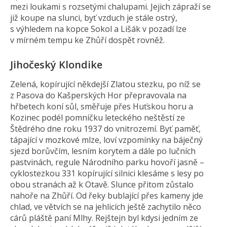
mezi loukami s rozsetými chalupami. Jejich zápraží se
již koupe na slunci, byť vzduch je stále ostrý,
s výhledem na kopce Sokol a Lišák v pozadí lze
v mírném tempu ke Zhůří dospět rovněž.
Jihočeský Klondike
Zelená, kopírující někdejší Zlatou stezku, po níž se
z Pasova do Kašperských Hor přepravovala na
hřbetech koní sůl, směřuje přes Huťskou horu a
Kozinec podél pomníčku leteckého neštěstí ze
Štědrého dne roku 1937 do vnitrozemí. Byť paměť,
tápající v mozkové mlze, loví vzpomínky na báječný
sjezd borůvčím, lesním korytem a dále po lučních
pastvinách, regule Národního parku hovoří jasně –
cyklostezkou 331 kopírující silnici klesáme s lesy po
obou stranách až k Otavě. Slunce přitom zůstalo
nahoře na Zhůří. Od řeky bublající přes kameny jde
chlad, ve větvích se na jehlicích ještě zachytilo něco
cárů pláště paní Mlhy. Rejštejn byl kdysi jedním ze