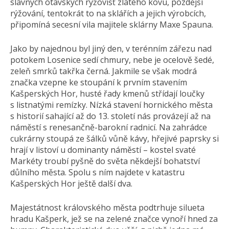
slavných otavských rýžovišť zlatého kovu, pozdější
rýžování, tentokrát to na sklářích a jejich výrobcích,
připomíná secesní vila majitele sklárny Maxe Spauna.
Jako by najednou byl jiný den, v terénním zářezu nad
potokem Losenice sedí chmury, nebe je ocelově šedé,
zeleň smrků takřka černá. Jakmile se však modrá
značka vzepne ke stoupání k prvním stavením
Kašperských Hor, husté řady kmenů střídají loučky
s listnatými remízky. Nízká stavení hornického města
s historií sahající až do 13. století nás provázejí až na
náměstí s renesančně-barokní radnicí. Na zahrádce
cukrárny stoupá ze šálků vůně kávy, hřejivé paprsky si
hrají v listoví u dominanty náměstí – kostel svaté
Markéty troubí pyšně do světa někdejší bohatství
důlního města. Spolu s ním najdete v katastru
Kašperských Hor ještě další dva.
Majestátnost královského města podtrhuje silueta
hradu Kašperk, jež se na zelené značce vynoří hned za