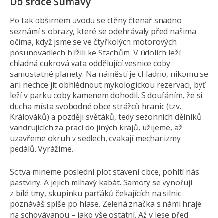
Do srdce Šumavy
Po tak obšírném úvodu se ctěný čtenář snadno
seznámí s obrazy, které se odehrávaly před našima
očima, když jsme se ve čtyřkolých motorových
posunovadlech blížili ke Stachům. V údolích leží
chladná cukrová vata oddělující vesnice coby
samostatné planety. Na náměstí je chladno, nikomu se
ani nechce jít obhlédnout mykologickou rezervaci, byť
leží v parku coby kamenem dohodil. S doufáním, že si
ducha místa svobodné obce strážců hranic (tzv.
Králováků) a později světáků, tedy sezonních dělníků
vandrujících za prací do jiných krajů, užijeme, až
uzavřeme okruh v sedlech, cvakají mechanizmy
pedálů. Vyrážíme.
Sotva mineme poslední plot stavení obce, pohltí nás
pastviny. A jejich mlhavý kabát. Samoty se vynořují
z bílé tmy, skupinku parťáků čekajících na silnici
poznáváš spíše po hlase. Zelená značka s námi hraje
na schovávanou – jako vše ostatní. Až v lese před