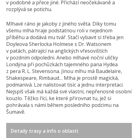
v podobné a přece jiné. Přichází neočekávaně a
rozplývá se potichu.
Mlhavé ráno je jakoby z jiného světa. Díky tomu
všemu mlha hraje podstatnou roli v nejednom
příběhu a dodává mu tvář. Stačí vybavit si třeba jen
Doyleova Sherlocka Holmese s Dr. Watsonem
v patách, pátrající na anglických vřesovištích
v pozdním odpoledni. Anebo mlhavé noční uličky
Londýna při pochůzkách tajemného pana Hydea
z pera R. L. Stevensona. Jinou mlhu má Baudelaire,
Shakespeare, Rimbaud… Mlha je prostě magická,
podmanivá. Lze nalistovat tisíc a jednu interpretaci.
Nejspíš však má každá své vlastní, nepřenosné osobní
kouzlo. Těžko říci, ke které přirovnat tu, jež si
pohrávala s námi během posledního podzimu na
Šumavě.
Detaily trasy a info o oblasti