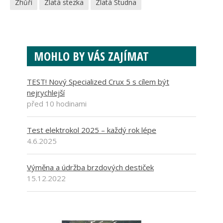
Zhůří
Zlatá stezka
Zlatá Studna
MOHLO BY VÁS ZAJÍMAT
TEST! Nový Specialized Crux 5 s cílem být
nejrychlejší
před 10 hodinami
Test elektrokol 2025 – každý rok lépe
4.6.2025
Výměna a údržba brzdových destiček
15.12.2022