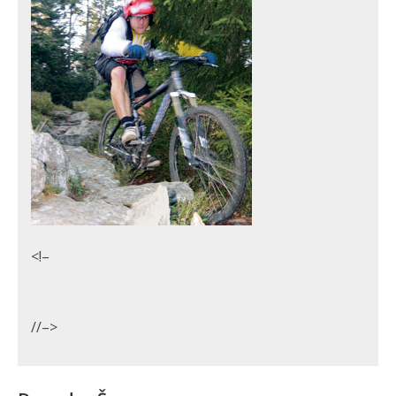
<!–
//–>