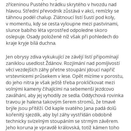
zříceninou Pustého hrádku skrytého v hvozdu nad
hlavou. Střední převodník zůstává v akci, remízky se
táhnou podél chalup. Zlátnoucí listí šustí pod koly,
v momentu, kdy se cesta vyloupne mezi pastvinami,
slunce babího léta vprostřed odpoledne skoro
oslepuje. Osady položené níž však při pohledech do
kraje kryje bílá duchna.
Jen obrysy zdiva vykukující ze závějí listí připomínají
zaniklou usedlost Ždánov. Rozjímání nad pomíjivostí
věcí vezdejších záhy přetne stoupání jdoucí napříč
vrstevnicemi průsekem v lese. Opět mizíme v porostu,
do jeho nitra je však ještě třeba prokličkovat mezi
volnými kameny číhajícími na sebemenší jezdcovo
zaváhání, aby jej vyhodily ze sedla. Oddychová rovinka
travou je halena takovým šerem stromů, že tmavé
brýle jsou přítěží. Od kaple svatého Jana padá dolů
kořenitý sjezdík, aby byl záhy vystřídán obdobně
technicky svízelným stoupáním se strmým závěrem.
Jeho koruna je vpravdě královská, totiž kámen toho