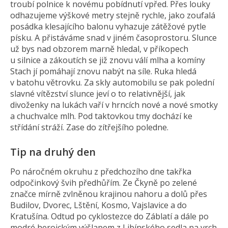
troubí polnice k novému pobídnutí vpřed. Přes louky
odhazujeme výškové metry stejně rychle, jako zoufalá
posádka klesajícího balonu vyhazuje zátěžové pytle
písku. A přistáváme snad v jiném časoprostoru. Slunce
už bys nad obzorem marně hledal, v příkopech
u silnice a zákoutích se již znovu válí mlha a komíny
Stach jí pomáhají znovu nabýt na síle. Ruka hledá
v batohu větrovku. Za skly automobilu se pak polední
slavné vítězství slunce jeví o to relativnější, jak
divoženky na lukách vaří v hrncích nové a nové smotky
a chuchvalce mlh. Pod taktovkou tmy dochází ke
střídání stráží. Zase do zítřejšího poledne.
Tip na druhý den
Po náročném okruhu z předchozího dne takřka
odpočinkový švih předhůřím. Ze Čkyně po zelené
značce mírně zvlněnou krajinou nahoru a dolů přes
Budilov, Dvorec, Lštění, Kosmo, Vajslavice a do
Kratušína. Odtud po cyklostezce do Záblatí a dále po
modré heroickým výšlapem z Libínského sedla na vrch