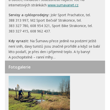
internetových stránkách
www.sumavanet.cz
.
Servisy a cykloprodejny:
Jokr Sport Prachatice, tel.
388 313 997, M2 Sport Bečvář Strakonice, tel.
383 327 780, 608 954 321, Sport Bike Strakonice, tel.
383 327 415, 608 962 437.
Kdy vyrazit:
Na Šumavu přece jedině na podzim! Ještě
není sníh, davy turistů jsou značně prořídlé a když se babí
léto podaří, je přes den i příjemně teplo. A ty barvy!
A pochopitelně – ranní mlhy…
Fotogalerie