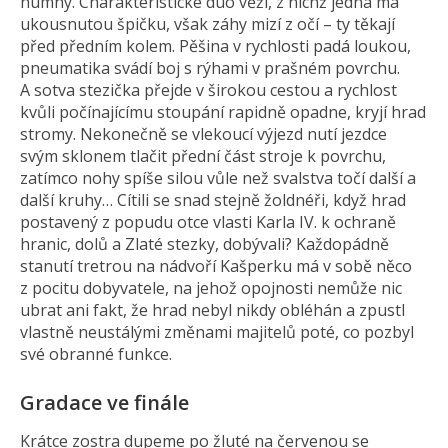
humny. Charakteristické duo věží, z nichž jedna má
ukousnutou špičku, však záhy mizí z očí – ty těkají
před předním kolem. Pěšina v rychlosti padá loukou,
pneumatika svádí boj s rýhami v prašném povrchu.
A sotva stezička přejde v širokou cestou a rychlost
kvůli počínajícímu stoupání rapidně opadne, kryjí hrad
stromy. Nekonečně se vlekoucí výjezd nutí jezdce
svým sklonem tlačit přední část stroje k povrchu,
zatímco nohy spíše silou vůle než svalstva točí další a
další kruhy… Cítili se snad stejně žoldnéři, když hrad
postavený z popudu otce vlasti Karla IV. k ochraně
hranic, dolů a Zlaté stezky, dobývali? Každopádně
stanutí tretrou na nádvoří Kašperku má v sobě něco
z pocitu dobyvatele, na jehož opojnosti nemůže nic
ubrat ani fakt, že hrad nebyl nikdy obléhán a zpustl
vlastně neustálými změnami majitelů poté, co pozbyl
své obranné funkce.
Gradace ve finále
Krátce zostra dupeme po žluté na červenou se