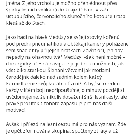
jména. Z jeho vrcholu je možno přehlédnout přes
špičky lesních velikánů do kraje. Odsud, v záři
ustupujícího, červenajícího slunečního kotouče trasa
klesá až do Stach.
Jako hadi na hlavě Medúzy se svíjejí stovky kořenů
pod přední pneumatikou a obtékají kameny poházené
sem snad obry při jejich hrátkách. Zavřít oči, jen aby
nepadly na ohavnou tvář Medúzy, však není možné –
chirurgicky přesná navigace je jedinou možností, jak
vést bike stezkou. Šleháni větvemi jak metlami
čarodějnic daleko nad zadním kolem každý
kormidlujeme svůj koráb níž a níž. A byť si to jeden
každý v lítém boji nepřipouštíme, o minuty později si
uvědomujeme, že nikoliv dosažení širší lesní cesty, ale
právě prožitek z tohoto zápasu je pro nás další
motivací.
Avšak i příjezd na lesní cestu má pro nás význam. Zde
je opět zformována skupina, spočteny ztráty a už