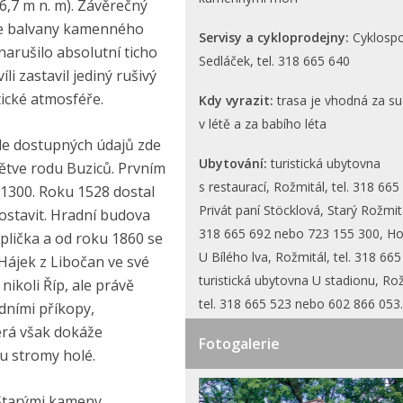
26,7 m n. m). Závěrečný
ze balvany kamenného
Servisy a cykloprodejny:
Cyklospor
narušilo absolutní ticho
Sedláček, tel. 318 665 640
li zastavil jediný rušivý
tické atmosféře.
Kdy vyrazit:
trasa je vhodná za s
v létě a za babího léta
Dle dostupných údajů zde
Ubytování:
turistická ubytovna
větve rodu Buziců. Prvním
s restaurací, Rožmitál, tel. 318 665
1300. Roku 1528 dostal
Privát paní Stöcklová, Starý Rožmitá
ostavit. Hradní budova
318 665 692 nebo 723 155 300, Ho
plička a od roku 1860 se
U Bílého lva, Rožmitál, tel. 318 665
e Hájek z Libočan ve své
turistická ubytovna U stadionu, Rož
nikoli Říp, ale právě
tel. 318 665 523 nebo 602 866 053.
dními příkopy,
erá však dokáže
Fotogalerie
ou stromy holé.
 Starými kameny