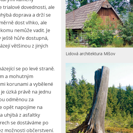
 trialové dovednosti, ale
 uhýbá doprava a drží se
oměrně dost vlhko, ale
nikomu nemůže vadit. Je
ty ještě hůře dostupná,
zejí většinou z jiných
Lidová architektura Míšov
ející se po levé straně.
zem a mohutným
mi korunami a vybělené
je úzká právě na jednu
ovou odměnou za
se opět napojíme na
a uhýbá z asfaltky
etrech se dostáváme po
bez možnosti občerstvení.