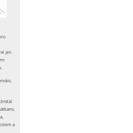
pro
né jen
rým
u.
amsko,
žmitál
mátkami,
a,
rostem a