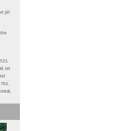
t Jiří
ucha
 523,
l, tel.
tel
 703,
mitál,