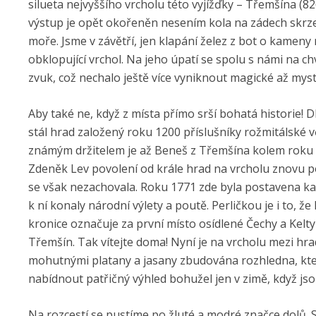
silueta nejvyššího vrcholu této vyjížďky – Třemšína (8
výstup je opět okořeněn nesením kola na zádech skr
moře. Jsme v závětří, jen klapání želez z bot o kameny 
obklopující vrchol. Na jeho úpatí se spolu s námi na chví
zvuk, což nechalo ještě více vyniknout magické až mys
Aby také ne, když z místa přímo srší bohatá historie! 
stál hrad založený roku 1200 příslušníky rožmitálské 
známým držitelem je až Beneš z Třemšína kolem roku 
Zdeněk Lev povolení od krále hrad na vrcholu znovu p
se však nezachovala. Roku 1771 zde byla postavena ka
k ní konaly národní výlety a poutě. Perličkou je i to, ž
kronice označuje za první místo osídlené Čechy a Kelty 
Třemšín. Tak vítejte doma! Nyní je na vrcholu mezi hra
mohutnými platany a jasany zbudována rozhledna, kt
nabídnout patřičný výhled bohužel jen v zimě, když js
Na rozcestí se pustíme po žluté a modré značce dolů.