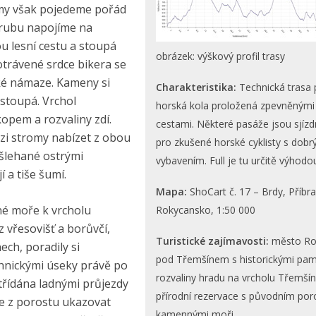
 my však pojedeme pořád
srubu napojíme na
u lesní cestu a stoupá
obrázek: výškový profil trasy
otrávené srdce bikera se
ické námaze. Kameny si
Charakteristika:
Technická trasa 
 stoupá. Vrchol
horská kola proložená zpevněnými
kopem a rozvaliny zdí.
cestami. Některé pasáže jsou sjízd
zi stromy nabízet z obou
pro zkušené horské cyklisty s dob
ošlehané ostrými
vybavením. Full je tu určitě výhodo
í a tiše šumí.
Mapa:
ShoCart č. 17 – Brdy, Příbr
né moře k vrcholu
Rokycansko, 1:50 000
 vřesovišť a borůvčí,
Turistické zajímavosti:
město Ro
ech, poradily si
pod Třemšínem s historickými pa
chnickými úseky právě po
rozvaliny hradu na vrcholu Třemšín
řídána ladnými průjezdy
přírodní rezervace s původním po
ne z porostu ukazovat
kamennými moři