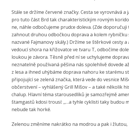
Stále se držíme červené značky. Cesta se vyrovnává a j
pro tuto část Brd tak charakteristickým rovným korid
ne, náhle odbočujeme prudce doleva. (Zde doporučuji 
zahnout druhou odbočkou doprava a kolem rybníčku se
nazvané Fajmanovy skály.) Držíme se štěrkové cesty a 
vedoucí shora na křižovatce ve tvaru T, odbočíme dole
loukou je závora. Těsně před ní se uchylujeme doprava
neznatelně používaná pěšina nás spolehlivě dovede až 
z lesa a ihned uhýbáme doprava nahoru ke starému sta
připojující se zelená značka, která vede do vesnice Míš
občerstvení – vyhlášený Grill Míšov – a také několik h
chalup. Hlavní téma starousedlíků je samozřejmě amer
štamgastů kdosi trousí: ,,…a tyhle cyklisti taky budou 
nebude tak horké.
Zelenou změníme nakrátko na modrou a pak i žlutou, k