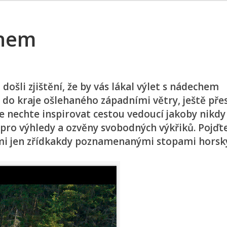
ínem
došli zjištění, že by vás lákal výlet s nádechem
 do kraje ošlehaného západními větry, ještě přes
e nechte inspirovat cestou vedoucí jakoby nikdy
 pro výhledy a ozvěny svobodných výkřiků. Pojďt
ami jen zřídkakdy poznamenanými stopami horský