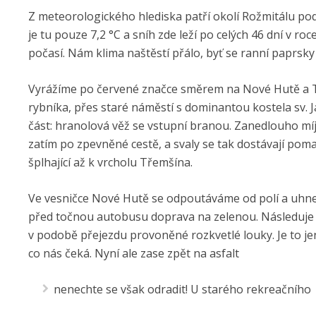
Z meteorologického hlediska patří okolí Rožmitálu po
je tu pouze 7,2 °C a sníh zde leží po celých 46 dní v ro
počasí. Nám klima naštěstí přálo, byť se ranní paprs
Vyrážíme po červené značce směrem na Nové Hutě a T
rybníka, přes staré náměstí s dominantou kostela sv. J
část: hranolová věž se vstupní branou. Zanedlouho m
zatím po zpevněné cestě, a svaly se tak dostávají pom
šplhající až k vrcholu Třemšína.
Ve vesničce Nové Hutě se odpoutáváme od polí a uhn
před točnou autobusu doprava na zelenou. Následuje 
v podobě přejezdu provoněné rozkvetlé louky. Je to j
co nás čeká. Nyní ale zase zpět na asfalt
nenechte se však odradit! U starého rekreačního