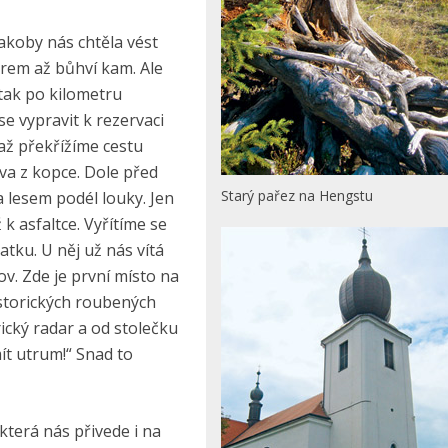
akoby nás chtěla vést
orem až bůhví kam. Ale
tak po kilometru
 vypravit k rezervaci
až překřížíme cestu
va z kopce. Dole před
Starý pařez na Hengstu
 lesem podél louky. Jen
k asfaltce. Vyřítíme se
tku. U něj už nás vítá
ov. Zde je první místo na
istorických roubených
ický radar a od stolečku
mít utrum!“ Snad to
terá nás přivede i na