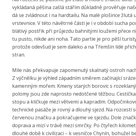
vykládaná pěšina zašlá stářím důkladně prověřuje naše
dá se zvládnout i na hardtailu. Na malé plošince žlutá
vrstevnice. V této návětrné části je i v období sucha p
blátivý postřik při průjezdu bahnitými loužemi přece 
tu pusto, nikde ani noha. Tato partie je pro pěší turis
protože odevšud je sem daleko a na Třemšín lidé přichá
stran.
Mile nás překvapuje zapomenutý skalnatý ostroh nacház
Z výčnělku je výhled západním směrem začínající srá
kamenným mořem. Kmeny starých borovic s rozeklaný
polomy jsou zde naprosto nedotčené těžbou. Cestička 
stopu a kličkuje mezi větvemi a kapradím. Odpočink
technické pasáže je rovný a dlouhý sjezd. Na rozcestí 
červenou značku a pokračujeme ve sjezdu. Dole značk
doprava a mizí v trávě mezi smrčky. Po čtyřech kilom
dlouhé době k civilizaci – k vesničce Chynín, bohužel 