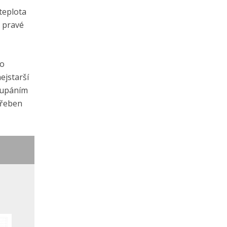
teplota
o pravé
ho
ejstarší
oupáním
hřeben