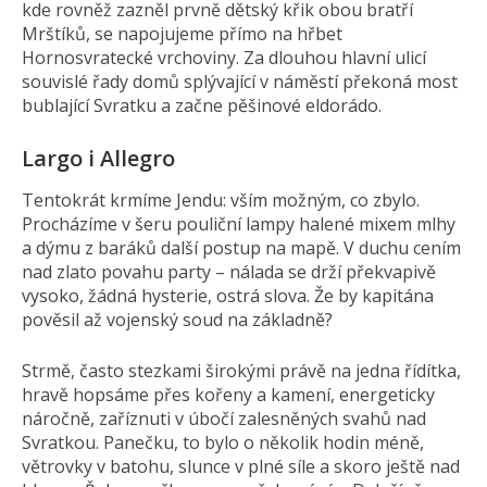
kde rovněž zazněl prvně dětský křik obou bratří
Mrštíků, se napojujeme přímo na hřbet
Hornosvratecké vrchoviny. Za dlouhou hlavní ulicí
souvislé řady domů splývající v náměstí překoná most
bublající Svratku a začne pěšinové eldorádo.
Largo i Allegro
Tentokrát krmíme Jendu: vším možným, co zbylo.
Procházíme v šeru pouliční lampy halené mixem mlhy
a dýmu z baráků další postup na mapě. V duchu cením
nad zlato povahu party – nálada se drží překvapivě
vysoko, žádná hysterie, ostrá slova. Že by kapitána
pověsil až vojenský soud na základně?
Strmě, často stezkami širokými právě na jedna řídítka,
hravě hopsáme přes kořeny a kamení, energeticky
náročně, zaříznuti v úbočí zalesněných svahů nad
Svratkou. Panečku, to bylo o několik hodin méně,
větrovky v batohu, slunce v plné síle a skoro ještě nad