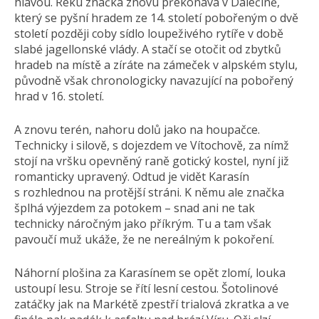
hlavou. Řeku značka znovu překonává v Dalečíně,
který se pyšní hradem ze 14. století pobořeným o dvě
století později coby sídlo loupeživého rytíře v době
slabé jagellonské vlády. A stačí se otočit od zbytků
hradeb na místě a zíráte na zámeček v alpském stylu,
původně však chronologicky navazující na pobořený
hrad v 16. století.
A znovu terén, nahoru dolů jako na houpačce.
Technicky i silově, s dojezdem ve Vítochově, za nímž
stojí na vršku opevněný raně gotický kostel, nyní již
romanticky upravený. Odtud je vidět Karasín
s rozhlednou na protější stráni. K němu ale značka
šplhá výjezdem za potokem – snad ani ne tak
technicky náročným jako příkrým. Tu a tam však
pavoučí muž ukáže, že ne nereálným k pokoření.
Náhorní plošina za Karasínem se opět zlomí, louka
ustoupí lesu. Stroje se řítí lesní cestou. Šotolinové
zatáčky jak na Markétě zpestří trialová zkratka a ve