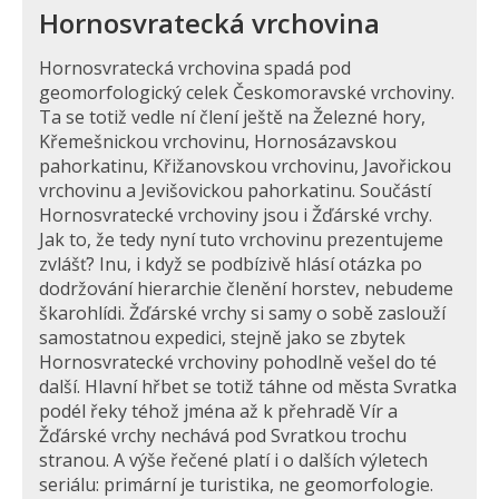
Hornosvratecká vrchovina
Hornosvratecká vrchovina spadá pod
geomorfologický celek Českomoravské vrchoviny.
Ta se totiž vedle ní člení ještě na Železné hory,
Křemešnickou vrchovinu, Hornosázavskou
pahorkatinu, Křižanovskou vrchovinu, Javořickou
vrchovinu a Jevišovickou pahorkatinu. Součástí
Hornosvratecké vrchoviny jsou i Žďárské vrchy.
Jak to, že tedy nyní tuto vrchovinu prezentujeme
zvlášť? Inu, i když se podbízivě hlásí otázka po
dodržování hierarchie členění horstev, nebudeme
škarohlídi. Žďárské vrchy si samy o sobě zaslouží
samostatnou expedici, stejně jako se zbytek
Hornosvratecké vrchoviny pohodlně vešel do té
další. Hlavní hřbet se totiž táhne od města Svratka
podél řeky téhož jména až k přehradě Vír a
Žďárské vrchy nechává pod Svratkou trochu
stranou. A výše řečené platí i o dalších výletech
seriálu: primární je turistika, ne geomorfologie.