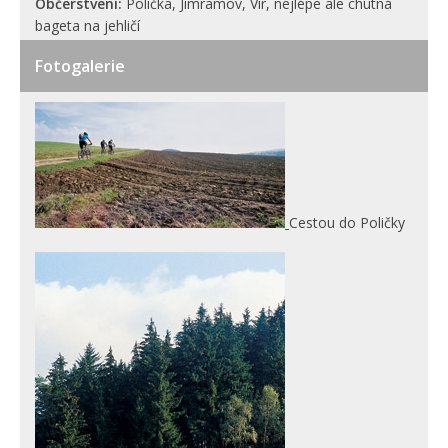
Občerstvení:
Polička, Jimramov, Vír, nejlépe ale chutná
bageta na jehličí
Fotogalerie
Cestou do Poličky