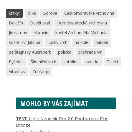
štítky:
bike
Borova
Českomoravské vrchovina
Dalečín
Devět skal
Hornosvratecká vrchovina
Jimramov
Karasín
kostel Archanděla Michaela
kostel sv. Jakuba
Lucký vrch
na kole
nakole
perštějnský Aueršperk
policka
přehrada Vír
Pyšolec
Šibeniční vrch
sotolina
svratka
Telecí
Vítochov
Zubštejn
MOHLO BY VÁS ZAJÍMAT
TEST: brýle Neon Air Pro 2.0 Phototronic Plus
Bronze
před 15 hodinami