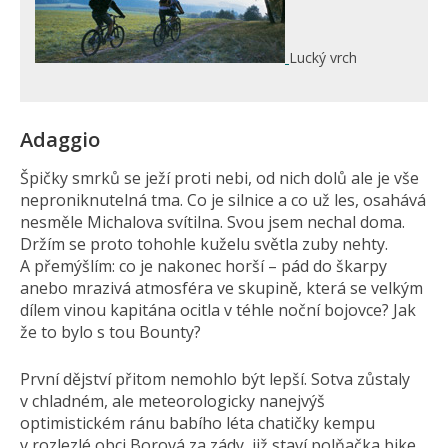
Lucký vrch
Adaggio
Špičky smrků se ježí proti nebi, od nich dolů ale je vše
neproniknutelná tma. Co je silnice a co už les, osahává
nesměle Michalova svítilna. Svou jsem nechal doma.
Držím se proto tohohle kuželu světla zuby nehty.
A přemýšlím: co je nakonec horší – pád do škarpy
anebo mrazivá atmosféra ve skupině, která se velkým
dílem vinou kapitána ocitla v téhle noční bojovce? Jak
že to bylo s tou Bounty?
První dějství přitom nemohlo být lepší. Sotva zůstaly
v chladném, ale meteorologicky nanejvýš
optimistickém ránu babího léta chatičky kempu
v rozlezlé obci Borová za zády, již staví polňačka bike