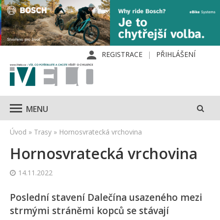
REGISTRACE
PŘIHLÁŠENÍ
MENU
Úvod
»
Trasy
»
Hornosvratecká vrchovina
Hornosvratecká vrchovina
14.11.2022
Poslední stavení Dalečína usazeného mezi
strmými stráněmi kopců se stávají