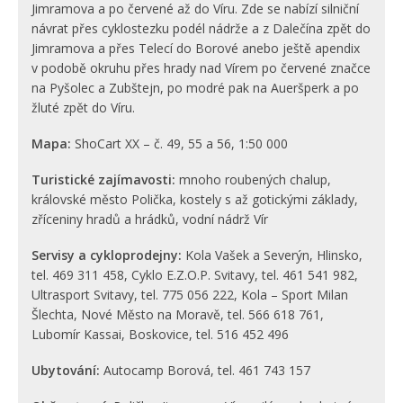
Jimramova a po červené až do Víru. Zde se nabízí silniční
návrat přes cyklostezku podél nádrže a z Dalečína zpět do
Jimramova a přes Telecí do Borové anebo ještě apendix
v podobě okruhu přes hrady nad Vírem po červené značce
na Pyšolec a Zubštejn, po modré pak na Aueršperk a po
žluté zpět do Víru.
Mapa:
ShoCart XX – č. 49, 55 a 56, 1:50 000
Turistické zajímavosti:
mnoho roubených chalup,
královské město Polička, kostely s až gotickými základy,
zříceniny hradů a hrádků, vodní nádrž Vír
Servisy a cykloprodejny:
Kola Vašek a Severýn, Hlinsko,
tel. 469 311 458, Cyklo E.Z.O.P. Svitavy, tel. 461 541 982,
Ultrasport Svitavy, tel. 775 056 222, Kola – Sport Milan
Šlechta, Nové Město na Moravě, tel. 566 618 761,
Lubomír Kassai, Boskovice, tel. 516 452 496
Ubytování:
Autocamp Borová, tel. 461 743 157