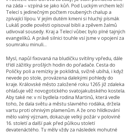
na záda – vzpíná se jako kůň. Pod Luckým vrchem leží
Telecí s jedinečným počtem roubených chalup a
zpívající lípou. V jejím dutém kmeni si hluchý písmák
Lukáš podle pověsti opisoval bibli a zpěvem žalmů
udivoval sousedy. Kraj a Telecí vůbec bylo plné tajných
evangelíků. A právě silnici touhle vsí jsme v opojení za
soumraku minuli…
Mysl, napůl fixovaná na bludičku svítilny vpředu, dále
třídí zážitky prošlých hodin do pořadače. Cesta do
Poličky poli a remízky je poklidná, svižně ubíhá, i když
nevede po stole, provázena dalekými pohledy do
kraje. Královské město založené roku 1265 již zdaleka
ohlašuje věž novogotického svatojakubského kostela.
Aby také ne: v ní bydlela rodina Martinů, která vedle
toho, že dala světu a městu slavného rodáka, držela
vartu proti ohnivým plamenům. A že ono hlídkování
mělo valný význam, dokazuje velký požár v polovině
16. století a další pak před půlkou století
devatenáctého. Ty měly vždy za následek mohutné