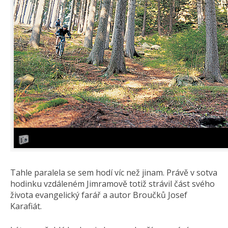
Tahle paralela se sem hodí víc než jinam. Právě v sotva
hodinku vzdáleném Jimramově totiž strávil část svého
života evangelický farář a autor Broučků Josef
Karafiát.