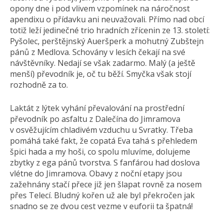
opony dne i pod vlivem vzpomínek na náročnost
apendixu o přídavku ani neuvažovali. Přímo nad obcí
totiž leží jedinečné trio hradních zřícenin ze 13. století:
Pyšolec, perštějnský Aueršperk a mohutný Zubštejn
pánů z Medlova. Schovány v lesích čekají na své
návštěvníky. Nedají se však zadarmo. Malý (a ještě
menší) převodník je, oč tu běží. Smyčka však stojí
rozhodně za to.
Laktát z lýtek vyhání převalování na prostřední
převodník po asfaltu z Dalečína do Jimramova
v osvěžujícím chladivém vzduchu u Svratky. Třeba
pomáhá také fakt, že copatá Eva tahá s přehledem
špici hada a my hoši, co spolu mluvíme, dolujeme
zbytky z ega pánů tvorstva. S fanfárou had doslova
vlétne do Jimramova. Obavy z noční etapy jsou
zažehnány stačí přece již jen šlapat rovně za nosem
přes Telecí. Bludný kořen už ale byl překročen jak
snadno se ze dvou cest vezme v euforii ta špatná!