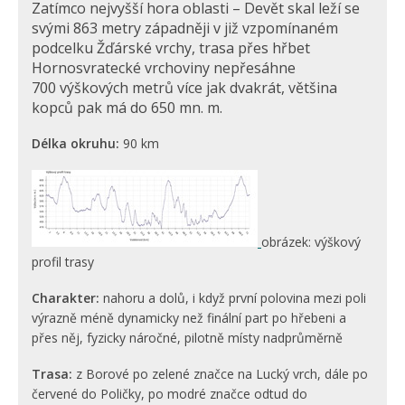
Zatímco nejvyšší hora oblasti – Devět skal leží se
svými 863 metry západněji v již vzpomínaném
podcelku Žďárské vrchy, trasa přes hřbet
Hornosvratecké vrchoviny nepřesáhne
700 výškových metrů více jak dvakrát, většina
kopců pak má do 650 mn. m.
Délka okruhu:
90 km
obrázek: výškový
profil trasy
Charakter:
nahoru a dolů, i když první polovina mezi poli
výrazně méně dynamicky než finální part po hřebeni a
přes něj, fyzicky náročné, pilotně místy nadprůměrně
Trasa:
z Borové po zelené značce na Lucký vrch, dále po
červené do Poličky, po modré značce odtud do