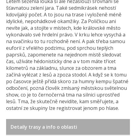
Létem sežehlá louka si ale nezaslouží srovnání se
šťavnatou zelení jara. Také sedmikrásek nehostí
kdovíjaký počet. A to jsou na trase i vyloženě méně
idylické, nepohádkové okamžiky. Za Poličkou ani
nevíte jak, a stojíte v místech, kde královské město
vykonávalo své hrdelní právo. V krku lehce vysychá a
na svačinku to tu rozhodně není. A pak třeba samou
euforií z vřelého podzimu, pod sprchou teplých
paprsků, zapomenete na nejednom místě sledovat
čas, užíváte hédonisticky dne a v tom máte třicet
kilometrů na základnu, slunce za obzorem a tma
začíná vylézat z lesů a zpoza stodol. A když se k tomu
po časovce ještě přidá skoro za humny kempu špatné
odbočení, pozná člověk zmlsaný městskou světelnou
show, co je to černočerná tma na silnici uprostřed
lesů. Tma, že skutečně nevidíte, kam směřujete, a
ostatní ze skupiny lze registrovat jenom po hlase.
Detaily trasy a info o oblasti