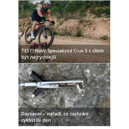
TEST! Nový Specialized Crux 5 s cílem
být nejrychlejší
Daysaver – nářadí, co zachrání
cyklistův den