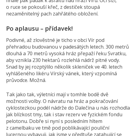
finále pak padák k asfaltu nad hrází Víru. Oči slzí,
o ruce se pokouší křeč, z destiček stoupá
nezaměnitelný pach zahřátého obložení.
Po aplausu – přídavek!
Podivné, až zlověstné je ticho v obci Vír pod
přehradou budovanou v padesátých letech. 300 metrů
dlouhá a 70 metrů vysoká hráz přepaží řeku Svratku,
aby vznikla 230 hektarů rozlehlá nádrž pitné vody.
Snad by jej rozptýlilo několik skleniček ve 40. letech
vyhlášeného likéru Vírský vánek, který vzpomíná
průvodce. Možná.
Tak jako tak, výletníci mají v tomhle bodě dvě
možnosti volby. O návratu na hráz a pokračování
cyklostezkou podél nádrže do Dalečína u nás rozhodla
jak blízkost tmy, tak i stav rezerv ve fyzickém fondu
pelotonu. Dobře si nyní s posledním hltem
z camelbaku ve tmě pod poblikávající pouliční
lucernou vybavuji, jak jsme v předtuše zatahující se