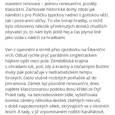
stavební renovace – jednou renesanční, později
klasicistní. Zachovalé historické domy zdobí jak
náměstí s pro Poličku typickou radnicí s gotickou věží,
tak i postranní uličky. To vše svírají hradby, u nichž
bylo obnoveno několik přimknutých domků chudších
obyvatel. Jo, to nám bylo ještě hej a čas plynul líně
jako voda v nádrži za hradbami.
Ven z opevnění a strmě přes sjezdovku na Šibeniční
vrch. Odtud rychle pryč parádním singletrackem
hájkem opět mezi pole. Zemědělská krajina
s ohradami luk, poli, sily a kravíny a občasnými Božími
muky pak pokračuje v nedramatickém tempu
širokých, často slušně rozbitých polňaček až do
Jimramova. Zámek byl původně renesanční, dnes
najdete klasicizovanou podobu dvou křídel ze čtyř.
Právě tady, na belcrediovském sídle, vyšetřovala
komise záměry několika desítek zběhlých rekrutů
v době napoleonských válek, skrývajících se v okolních
lesích. A tady, v již vzpomínaném rodišti Karafiátově,