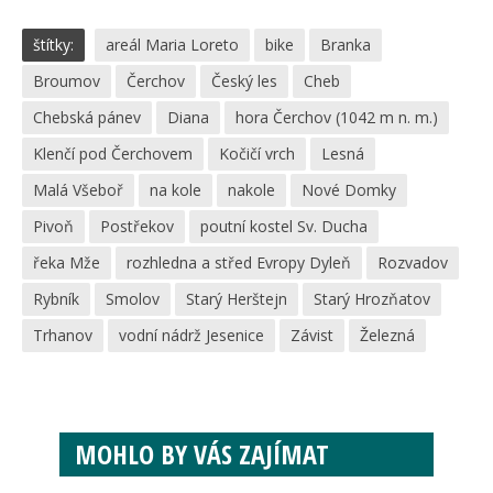
štítky:
areál Maria Loreto
bike
Branka
Broumov
Čerchov
Český les
Cheb
Chebská pánev
Diana
hora Čerchov (1042 m n. m.)
Klenčí pod Čerchovem
Kočičí vrch
Lesná
Malá Všeboř
na kole
nakole
Nové Domky
Pivoň
Postřekov
poutní kostel Sv. Ducha
řeka Mže
rozhledna a střed Evropy Dyleň
Rozvadov
Rybník
Smolov
Starý Herštejn
Starý Hrozňatov
Trhanov
vodní nádrž Jesenice
Závist
Železná
MOHLO BY VÁS ZAJÍMAT