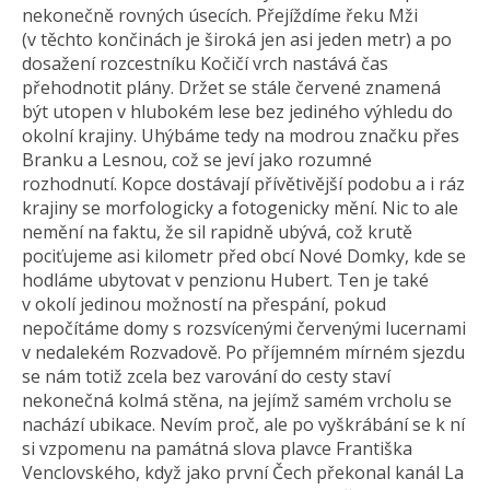
nekonečně rovných úsecích. Přejíždíme řeku Mži
(v těchto končinách je široká jen asi jeden metr) a po
dosažení rozcestníku Kočičí vrch nastává čas
přehodnotit plány. Držet se stále červené znamená
být utopen v hlubokém lese bez jediného výhledu do
okolní krajiny. Uhýbáme tedy na modrou značku přes
Branku a Lesnou, což se jeví jako rozumné
rozhodnutí. Kopce dostávají přívětivější podobu a i ráz
krajiny se morfologicky a fotogenicky mění. Nic to ale
nemění na faktu, že sil rapidně ubývá, což krutě
pociťujeme asi kilometr před obcí Nové Domky, kde se
hodláme ubytovat v penzionu Hubert. Ten je také
v okolí jedinou možností na přespání, pokud
nepočítáme domy s rozsvícenými červenými lucernami
v nedalekém Rozvadově. Po příjemném mírném sjezdu
se nám totiž zcela bez varování do cesty staví
nekonečná kolmá stěna, na jejímž samém vrcholu se
nachází ubikace. Nevím proč, ale po vyškrábání se k ní
si vzpomenu na památná slova plavce Františka
Venclovského, když jako první Čech překonal kanál La