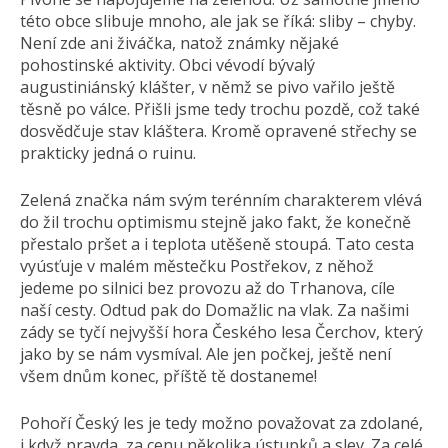
této obce slibuje mnoho, ale jak se říká: sliby – chyby.
Není zde ani živáčka, natož známky nějaké
pohostinské aktivity. Obci vévodí bývalý
augustiniánský klášter, v němž se pivo vařilo ještě
těsně po válce. Přišli jsme tedy trochu pozdě, což také
dosvědčuje stav kláštera. Kromě opravené střechy se
prakticky jedná o ruinu.
Zelená značka nám svým terénním charakterem vlévá
do žil trochu optimismu stejně jako fakt, že konečně
přestalo pršet a i teplota utěšeně stoupá. Tato cesta
vyúsťuje v malém městečku Postřekov, z něhož
jedeme po silnici bez provozu až do Trhanova, cíle
naší cesty. Odtud pak do Domažlic na vlak. Za našimi
zády se tyčí nejvyšší hora Českého lesa Čerchov, který
jako by se nám vysmíval. Ale jen počkej, ještě není
všem dnům konec, příště tě dostaneme!
Pohoří Český les je tedy možno považovat za zdolané,
i když pravda, za cenu několika ústupků a slev. Za celé