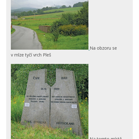
Na obzoru se
v mlze tyčí vrch Pleš
Na tomto místě