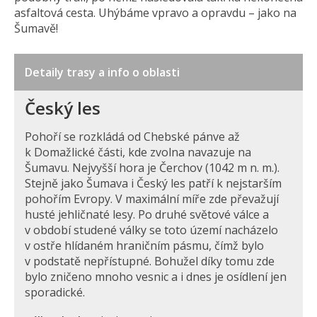
asfaltová cesta. Uhýbáme vpravo a opravdu – jako na
Šumavě!
Detaily trasy a info o oblasti
Český les
Pohoří se rozkládá od Chebské pánve až
k Domažlické části, kde zvolna navazuje na
Šumavu. Nejvyšší hora je Čerchov (1042 m n. m.).
Stejně jako Šumava i Český les patří k nejstarším
pohořím Evropy. V maximální míře zde převažují
husté jehličnaté lesy. Po druhé světové válce a
v období studené války se toto území nacházelo
v ostře hlídaném hraničním pásmu, čímž bylo
v podstatě nepřístupné. Bohužel díky tomu zde
bylo zničeno mnoho vesnic a i dnes je osídlení jen
sporadické.