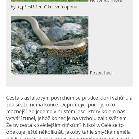
byla „přestřižena“ železná opona
Pozor, hadi!
Cesta s asfaltovým povrchem se prudce kloní vzhůru a
zdá se, že nemá konce. Deprimující pocit je o to
mocnější, že jedeme v hustém lese, který kolem nás
vytváří tunel, jehož konec je na vrcholu zalit světlem.
Že by cesta k světlejším zítřkům? Nikoliv. Celé se to
opakuje ještě několikrát, jakoby tahle smyčka neměla
nikdy skončit. Táhlý kopec v nekonečné rovině, sjezd a