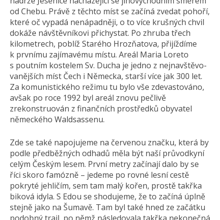
nádrže Jesenice nacházející se jihovýchodním směrem
od Chebu. Právě z těchto míst se začíná zvedat pohoří,
které oč vypadá nenápadněji, o to více krušných chvil
dokáže návštěvníkovi přichystat. Po zhruba třech
kilometrech, poblíž Starého Hrozňatova, přijíždíme
k prvnímu zajímavému místu. Areál Maria Loreto
s poutním kostelem Sv. Ducha je jedno z nejnavštěvo­
vanějších míst Čech i Německa, starší více jak 300 let.
Za komunistického režimu tu bylo vše zdevastováno,
avšak po roce 1992 byl areál znovu pečlivě
zrekonstruován z finančních prostředků obyvatel
německého Waldsassenu.
Zde se také napojujeme na červenou značku, která by
podle předběžných odhadů měla být naší průvodkyní
celým Českým lesem. První metry začínají dalo by se
říci skoro famózně – jedeme po rovné lesní cestě
pokryté jehličím, sem tam malý kořen, prostě takřka
biková idyla. S Edou se shodujeme, že to začíná úplně
stejně jako na Šumavě. Tam byl také hned ze začátku
podobný trail, po němž následovala takřka nekonečná