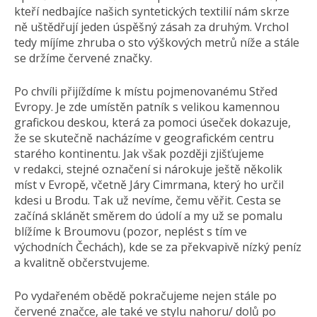
kteří nedbajíce našich syntetických textilií nám skrze
ně uštědřují jeden úspěšný zásah za druhým. Vrchol
tedy míjíme zhruba o sto výškových metrů níže a stále
se držíme červené značky.
Po chvíli přijíždíme k místu pojmenovanému Střed
Evropy. Je zde umístěn patník s velikou kamennou
grafickou deskou, která za pomoci úseček dokazuje,
že se skutečně nacházíme v geografickém centru
starého kontinentu. Jak však později zjišťujeme
v redakci, stejné označení si nárokuje ještě několik
míst v Evropě, včetně Járy Cimrmana, který ho určil
kdesi u Brodu. Tak už nevíme, čemu věřit. Cesta se
začíná sklánět směrem do údolí a my už se pomalu
blížíme k Broumovu (pozor, neplést s tím ve
východních Čechách), kde se za překvapivě nízký peníz
a kvalitně občerstvujeme.
Po vydařeném obědě pokračujeme nejen stále po
červené značce, ale také ve stylu nahoru/ dolů po