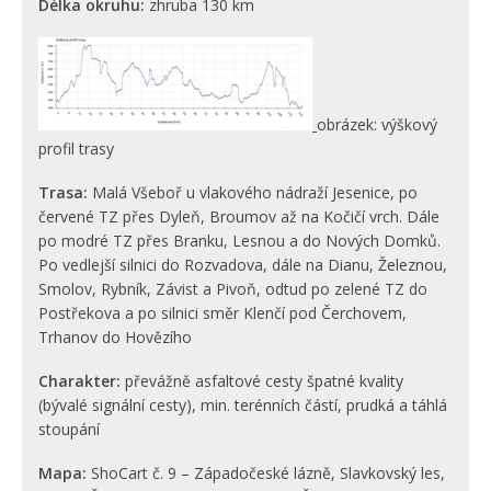
Délka okruhu:
zhruba 130 km
obrázek: výškový
profil trasy
Trasa:
Malá Všeboř u vlakového nádraží Jesenice, po
červené TZ přes Dyleň, Broumov až na Kočičí vrch. Dále
po modré TZ přes Branku, Lesnou a do Nových Domků.
Po vedlejší silnici do Rozvadova, dále na Dianu, Železnou,
Smolov, Rybník, Závist a Pivoň, odtud po zelené TZ do
Postřekova a po silnici směr Klenčí pod Čerchovem,
Trhanov do Hovězího
Charakter:
převážně asfaltové cesty špatné kvality
(bývalé signální cesty), min. terénních částí, prudká a táhlá
stoupání
Mapa:
ShoCart č. 9 – Západočeské lázně, Slavkovský les,