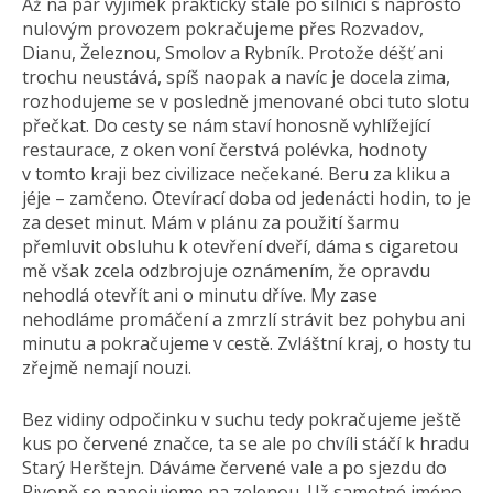
Až na pár výjimek prakticky stále po silnici s naprosto
nulovým provozem pokračujeme přes Rozvadov,
Dianu, Železnou, Smolov a Rybník. Protože déšť ani
trochu neustává, spíš naopak a navíc je docela zima,
rozhodujeme se v posledně jmenované obci tuto slotu
přečkat. Do cesty se nám staví honosně vyhlížející
restaurace, z oken voní čerstvá polévka, hodnoty
v tomto kraji bez civilizace nečekané. Beru za kliku a
jéje – zamčeno. Otevírací doba od jedenácti hodin, to je
za deset minut. Mám v plánu za použití šarmu
přemluvit obsluhu k otevření dveří, dáma s cigaretou
mě však zcela odzbrojuje oznámením, že opravdu
nehodlá otevřít ani o minutu dříve. My zase
nehodláme promáčení a zmrzlí strávit bez pohybu ani
minutu a pokračujeme v cestě. Zvláštní kraj, o hosty tu
zřejmě nemají nouzi.
Bez vidiny odpočinku v suchu tedy pokračujeme ještě
kus po červené značce, ta se ale po chvíli stáčí k hradu
Starý Herštejn. Dáváme červené vale a po sjezdu do
Pivoně se napojujeme na zelenou. Už samotné jméno