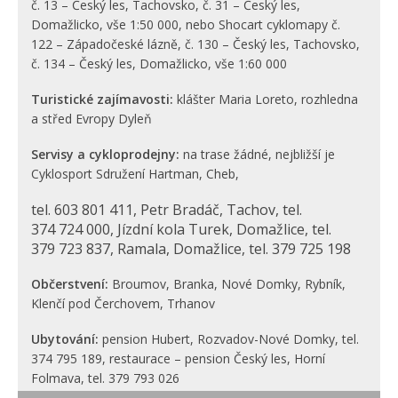
č. 13 – Český les, Tachovsko, č. 31 – Český les,
Domažlicko, vše 1:50 000, nebo Shocart cyklomapy č.
122 – Západočeské lázně, č. 130 – Český les, Tachovsko,
č. 134 – Český les, Domažlicko, vše 1:60 000
Turistické zajímavosti:
klášter Maria Loreto, rozhledna
a střed Evropy Dyleň
Servisy a cykloprodejny:
na trase žádné, nejbližší je
Cyklosport Sdružení Hartman, Cheb,
tel. 603 801 411, Petr Bradáč, Tachov, tel.
374 724 000, Jízdní kola Turek, Domažlice, tel.
379 723 837, Ramala, Domažlice, tel. 379 725 198
Občerstvení:
Broumov, Branka, Nové Domky, Rybník,
Klenčí pod Čerchovem, Trhanov
Ubytování:
pension Hubert, Rozvadov-Nové Domky, tel.
374 795 189, restaurace – pension Český les, Horní
Folmava, tel. 379 793 026