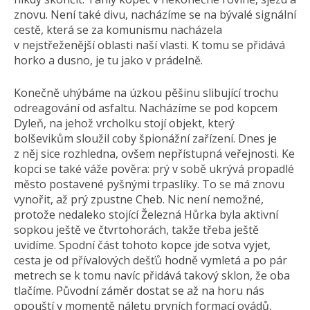
znovu. Není také divu, nacházíme se na bývalé signální
cestě, která se za komunismu nacházela
v nejstřeženější oblasti naší vlasti. K tomu se přidává
horko a dusno, je tu jako v prádelně.
Konečně uhýbáme na úzkou pěšinu slibující trochu
odreagování od asfaltu. Nacházíme se pod kopcem
Dyleň, na jehož vrcholku stojí objekt, který
bolševikům sloužil coby špionážní zařízení. Dnes je
z něj sice rozhledna, ovšem nepřístupná veřejnosti. Ke
kopci se také váže pověra: prý v sobě ukrývá propadlé
město postavené pyšnými trpaslíky. To se má znovu
vynořit, až prý zpustne Cheb. Nic není nemožné,
protože nedaleko stojící Železná Hůrka byla aktivní
sopkou ještě ve čtvrtohorách, takže třeba ještě
uvidíme. Spodní část tohoto kopce jde sotva vyjet,
cesta je od přívalových dešťů hodně vymletá a po pár
metrech se k tomu navíc přidává takový sklon, že oba
tlačíme. Původní záměr dostat se až na horu nás
opouští v momentě náletu prvních formací ovádů,