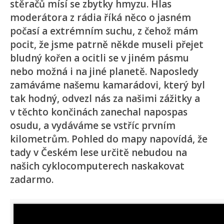
stěračů mísí se zbytky hmyzu. Hlas
moderátora z rádia říká něco o jasném
počasí a extrémním suchu, z čehož mám
pocit, že jsme patrně někde museli přejet
bludný kořen a ocitli se v jiném pásmu
nebo možná i na jiné planetě. Naposledy
zamáváme našemu kamarádovi, který byl
tak hodný, odvezl nás za našimi zážitky a
v těchto končinách zanechal napospas
osudu, a vydáváme se vstříc prvním
kilometrům. Pohled do mapy napovídá, že
tady v Českém lese určitě nebudou na
našich cyklocomputerech naskakovat
zadarmo.