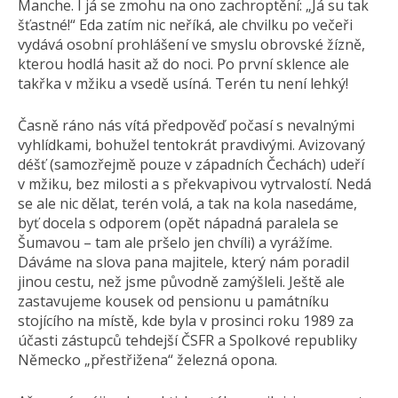
Manche. I já se zmohu na ono zachroptění: „Já su tak
šťastné!“ Eda zatím nic neříká, ale chvilku po večeři
vydává osobní prohlášení ve smyslu obrovské žízně,
kterou hodlá hasit až do noci. Po první sklence ale
takřka v mžiku a vsedě usíná. Terén tu není lehký!
Časně ráno nás vítá předpověď počasí s nevalnými
vyhlídkami, bohužel tentokrát pravdivými. Avizovaný
déšť (samozřejmě pouze v západních Čechách) udeří
v mžiku, bez milosti a s překvapivou vytrvalostí. Nedá
se ale nic dělat, terén volá, a tak na kola nasedáme,
byť docela s odporem (opět nápadná paralela se
Šumavou – tam ale pršelo jen chvíli) a vyrážíme.
Dáváme na slova pana majitele, který nám poradil
jinou cestu, než jsme původně zamýšleli. Ještě ale
zastavujeme kousek od pensionu u památníku
stojícího na místě, kde byla v prosinci roku 1989 za
účasti zástupců tehdejší ČSFR a Spolkové republiky
Německo „přestřižena“ železná opona.