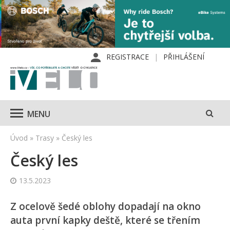
REGISTRACE
PŘIHLÁŠENÍ
MENU
Úvod
»
Trasy
»
Český les
Český les
13.5.2023
Z ocelově šedé oblohy dopadají na okno
auta první kapky deště, které se třením