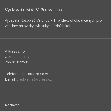
Vydavatelství V-Press s.r.o.
Vydavatel časopisů Velo, 53 x 11 a Elektrokola, určených pro
všechny milovníky cyklistiky a jízdních kol.
V-Press s.r.o.
U Stadionu 157
266 01 Beroun
Telefon: +420 604 763 835
E-mail:
predplatne@vpress.cz
Redakce