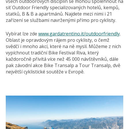
všech outdoorových disciplín se mohou spolehnout na
síť Outdoor Friendly specializovaných hotelů, kempů,
statků, B & B a apartmánů. Najdete mezi nimi i 21
zařízení se službami navrženými přímo pro cyklisty.
Vybírat lze zde
www.gardatrentino.it/outdoorfriendly
.
Oblast je opravdovým rájem pro cyklisty, o čemž
svědčí i mnoho akcí, které na ně myslí. Můžeme z nich
vypíchnout tradiční Bike Festival Riva, který
každoročně přivítá více než 45 000 návštěvníků, dále
pak závodní akce Bike Transalp a Tour Transalp, dvě
největší cyklistické soutěže v Evropě.