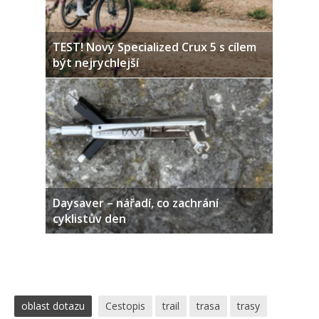
TEST! Nový Specialized Crux 5 s cílem
být nejrychlejší
Daysaver – nářadí, co zachrání
cyklistův den
oblast dotazu
Cestopis
trail
trasa
trasy