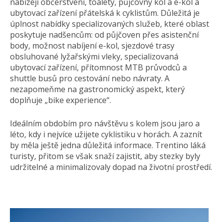
nabízejí občerstvení, toalety, půjčovny kol a e-kol a
ubytovací zařízení přátelská k cyklistům. Důležitá je
úplnost nabídky specializovaných služeb, které oblast
poskytuje nadšencům: od půjčoven přes asistenční
body, možnost nabíjení e-kol, sjezdové trasy
obsluhované lyžařskými vleky, specializovaná
ubytovací zařízení, přítomnost MTB průvodců a
shuttle busů pro cestování nebo návraty. A
nezapomeňme na gastronomický aspekt, který
doplňuje „bike experience“.
Ideálním obdobím pro návštěvu s kolem jsou jaro a
léto, kdy i nejvíce užijete cyklistiku v horách. A zaznít
by měla ještě jedna důležitá informace. Trentino láká
turisty, přitom se však snaží zajistit, aby stezky byly
udržitelné a minimalizovaly dopad na životní prostředí.