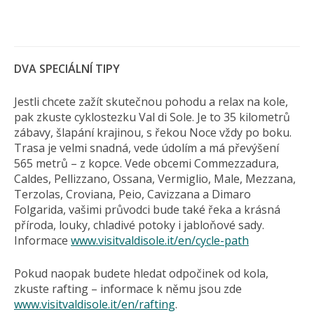
DVA SPECIÁLNÍ TIPY
Jestli chcete zažít skutečnou pohodu a relax na kole,
pak zkuste cyklostezku Val di Sole. Je to 35 kilometrů
zábavy, šlapání krajinou, s řekou Noce vždy po boku.
Trasa je velmi snadná, vede údolím a má převýšení
565 metrů – z kopce. Vede obcemi Commezzadura,
Caldes, Pellizzano, Ossana, Vermiglio, Male, Mezzana,
Terzolas, Croviana, Peio, Cavizzana a Dimaro
Folgarida, vašimi průvodci bude také řeka a krásná
příroda, louky, chladivé potoky i jabloňové sady.
Informace
www.visitvaldisole.it/en/cycle-path
Pokud naopak budete hledat odpočinek od kola,
zkuste rafting – informace k němu jsou zde
www.visitvaldisole.it/en/rafting
.