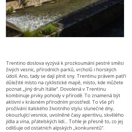
Trentino doslova vyzývá k prozkoumání pestré směsi
živých vesnic, přírodních parků, vrcholů i horských
údolí. Ano, tady se dají plnit sny. Trentinu právem patří
důležité místo na cyklistické mapě, místo, kde můžete
poznat „jiný druh Itálie“. Dovolená v Trentinu
kombinuje prvky pohody v přírodě. To znamená být
aktivní v krásném přírodním prostředí. To vše při
prožívání italského životního stylu: slunečné dny,
okouzlující vesnice, uvolněné časy aperitivu, skvělého
jídla a vína, přátelských lidí… Tohle je přesně to, co jej
odlišuje od ostatních alpských „konkurentů“.