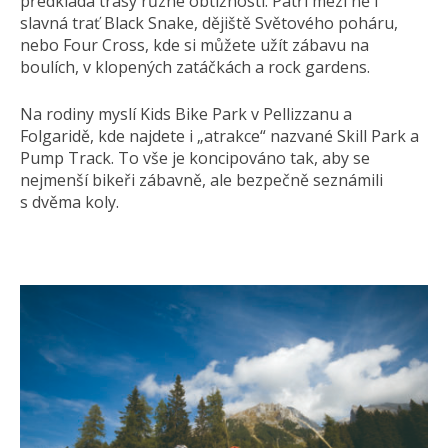
předkládá trasy různé obtížnosti. Patří mezi ně i
slavná trať Black Snake, dějiště Světového poháru,
nebo Four Cross, kde si můžete užít zábavu na
boulích, v klopených zatáčkách a rock gardens.
Na rodiny myslí Kids Bike Park v Pellizzanu a
Folgaridě, kde najdete i „atrakce“ nazvané Skill Park a
Pump Track. To vše je koncipováno tak, aby se
nejmenší bikeři zábavně, ale bezpečně seznámili
s dvěma koly.