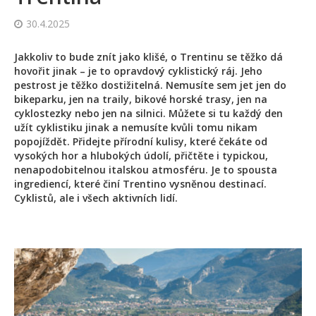
30.4.2025
Jakkoliv to bude znít jako klišé, o Trentinu se těžko dá
hovořit jinak – je to opravdový cyklistický ráj. Jeho
pestrost je těžko dostižitelná. Nemusíte sem jet jen do
bikeparku, jen na traily, bikové horské trasy, jen na
cyklostezky nebo jen na silnici. Můžete si tu každý den
užít cyklistiku jinak a nemusíte kvůli tomu nikam
popojíždět. Přidejte přírodní kulisy, které čekáte od
vysokých hor a hlubokých údolí, přičtěte i typickou,
nenapodobitelnou italskou atmosféru. Je to spousta
ingrediencí, které činí Trentino vysněnou destinací.
Cyklistů, ale i všech aktivních lidí.