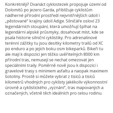
Konkrétněji? Dvanáct cyklostezek propojuje území od
Dolomitů po jezero Garda, přibližuje cyklistům
nádherné přírodní prostředí nejvnitřnějších údolí i
„pěstované“ krajiny údolí Adige. Silničáře osloví 23
legendárních stoupání, která umožňují šplhat na
legendární alpské průsmyky, dosahovat míst, kde se
psala historie silniční cyklistiky. Pro adrenalinové
terénní zážitky tu jsou desítky kilometry trailů od XC
po enduro a po jejich boku osm bikeparků. Bikeři tu
ale mají k dispozici jen těžko uvěřitelných 8000 km
přírodní tras, nemusejí se nechat omezovat jen
speciálními traily. Poměrně nově jsou k dispozici i
gravelové trasy s minimem asfaltu a naopak maximem
šotoliny. Prostě si můžete vybrat z tisíců a tisíců
kilometrů vhodných pro cyklisty jakékoliv výkonnostní
úrovně a cyklistického „vyznání“, tras mapovaných a
označených, včetně těch ideálních pro celou rodinu.