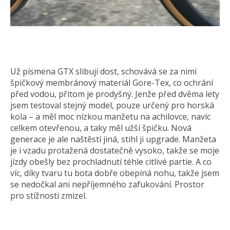
Už písmena GTX slibují dost, schovává se za nimi
špičkový membránový materiál Gore-Tex, co ochrání
před vodou, přitom je prodyšný. Jenže před dvěma lety
jsem testoval stejný model, pouze určený pro horská
kola – a měl moc nízkou manžetu na achilovce, navíc
celkem otevřenou, a taky měl užší špičku. Nová
generace je ale naštěstí jiná, stihl ji upgrade. Manžeta
je i vzadu protažená dostatečně vysoko, takže se moje
jízdy obešly bez prochladnutí téhle citlivé partie. A co
víc, díky tvaru tu bota dobře obepíná nohu, takže jsem
se nedočkal ani nepříjemného zafukování. Prostor
pro stížnosti zmizel.