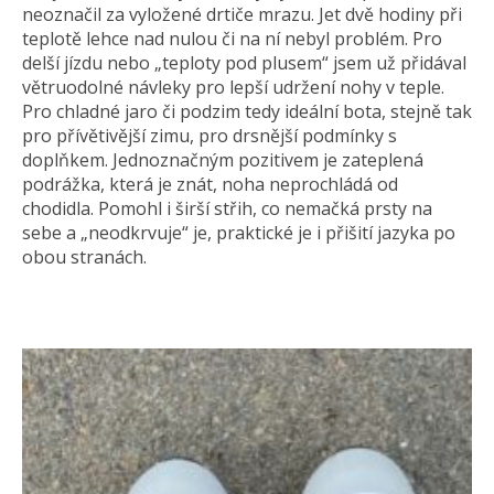
neoznačil za vyložené drtiče mrazu. Jet dvě hodiny při
teplotě lehce nad nulou či na ní nebyl problém. Pro
delší jízdu nebo „teploty pod plusem“ jsem už přidával
větruodolné návleky pro lepší udržení nohy v teple.
Pro chladné jaro či podzim tedy ideální bota, stejně tak
pro přívětivější zimu, pro drsnější podmínky s
doplňkem. Jednoznačným pozitivem je zateplená
podrážka, která je znát, noha neprochládá od
chodidla. Pomohl i širší střih, co nemačká prsty na
sebe a „neodkrvuje“ je, praktické je i přišití jazyka po
obou stranách.