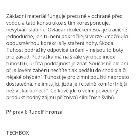
Základní materiál funguje precizně v ochraně před
vodou a tato konstrukce s tím koresponduje,
nevytváří slabinu. Ovládání kolečkem Boa je tradičně
jednoduché, jen tu není pokročilejší verze umožňující
obousměrnou korekci síly stažení nohy. Škoda.
Tuhost podrážky odpovídá určení – nejsou to boty
pro závod. Podrážka má na škále výrobce index
tuhosti 6, určitá poddajnost je znát. Současně ale ani
při silovém záběru necítíte tlak pedálu do chodidla či
nějaké ohýbání. Tuhost je pro zimní použití naprosto
dostatečná, nelimitující, jízda je i citelně komfortnější
než v „karbonech“. Celkově jde o velmi povedený
produkt hodný zájmu příznivců silničních švihů.
Připravil: Rudolf Hronza
TECHBOX