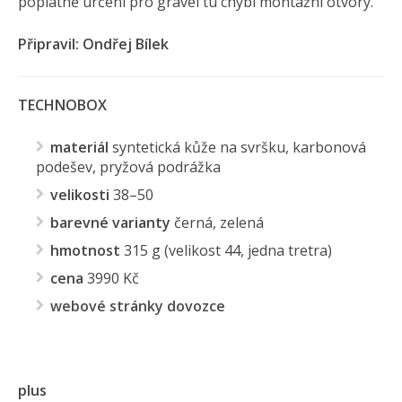
poplatně určení pro gravel tu chybí montážní otvory.
Připravil: Ondřej Bílek
TECHNOBOX
materiál
syntetická kůže na svršku, karbonová
podešev, pryžová podrážka
velikosti
38–50
barevné varianty
černá, zelená
hmotnost
315 g (velikost 44, jedna tretra)
cena
3990 Kč
webové stránky dovozce
plus