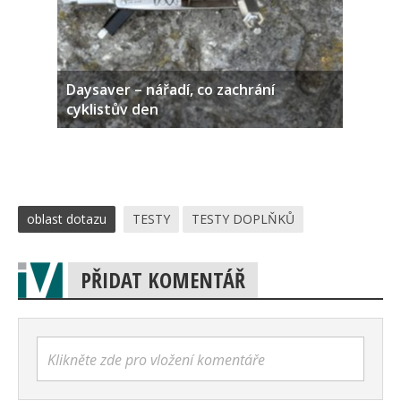
Daysaver – nářadí, co zachrání
cyklistův den
oblast dotazu
TESTY
TESTY DOPLŇKŮ
PŘIDAT KOMENTÁŘ
Klikněte zde pro vložení komentáře