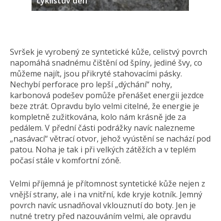
cyklistův den
Svršek je vyrobený ze syntetické kůže, celistvý povrch
napomáhá snadnému čištění od špíny, jediné švy, co
můžeme najít, jsou přikryté stahovacími pásky.
Nechybí perforace pro lepší „dýchání“ nohy,
karbonová podešev pomůže přenášet energii jezdce
beze ztrát. Opravdu bylo velmi citelné, že energie je
kompletně zužitkována, kolo nám krásně jde za
pedálem. V přední části podrážky navíc nalezneme
„nasávací“ větrací otvor, jehož vyústění se nachází pod
patou. Noha je tak i při velkých zátěžích a v teplém
počasí stále v komfortní zóně.
Velmi příjemná je přítomnost syntetické kůže nejen z
vnější strany, ale i na vnitřní, kde kryje kotník. Jemný
povrch navíc usnadňoval vklouznutí do boty. Jen je
nutné tretry před nazouváním velmi, ale opravdu