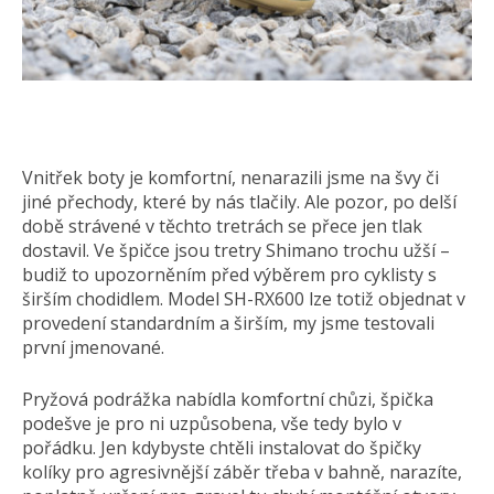
Vnitřek boty je komfortní, nenarazili jsme na švy či
jiné přechody, které by nás tlačily. Ale pozor, po delší
době strávené v těchto tretrách se přece jen tlak
dostavil. Ve špičce jsou tretry Shimano trochu užší –
budiž to upozorněním před výběrem pro cyklisty s
širším chodidlem. Model SH-RX600 lze totiž objednat v
provedení standardním a širším, my jsme testovali
první jmenované.
Pryžová podrážka nabídla komfortní chůzi, špička
podešve je pro ni uzpůsobena, vše tedy bylo v
pořádku. Jen kdybyste chtěli instalovat do špičky
kolíky pro agresivnější záběr třeba v bahně, narazíte,