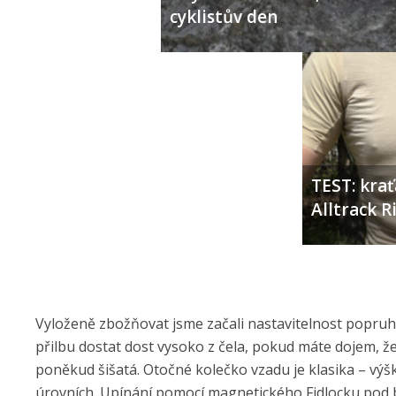
cyklistův den
TEST: kra
Alltrack 
Vyloženě zbožňovat jsme začali nastavitelnost popruhů,
přilbu dostat dost vysoko z čela, pokud máte dojem, že
poněkud šišatá. Otočné kolečko vzadu je klasika – výš
úrovních. Upínání pomocí magnetického Fidlocku pod b