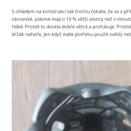
S ohledem na konstrukci tak trochu čekáte, že se v přil
obrovské, plástve mají o 10 % větší otvory než v minul
řídké. Prostě to docela dobře větrá a profukuje. Proti
držák nahoře, jen když máte potřebu použít světlo nebo