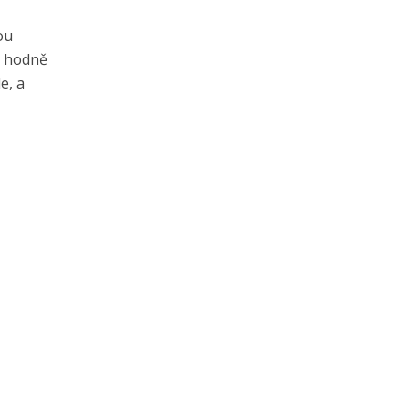
ou
u hodně
e, a