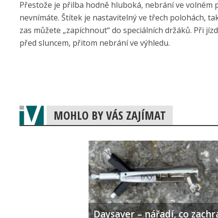
Přestože je přilba hodně hluboká, nebrání ve volném p
nevnímáte. Štítek je nastavitelný ve třech polohách, takž
zas můžete „zapíchnout“ do speciálních držáků. Při jízdě 
před sluncem, přitom nebrání ve výhledu.
MOHLO BY VÁS ZAJÍMAT
Daysaver – nářadí, co zachr