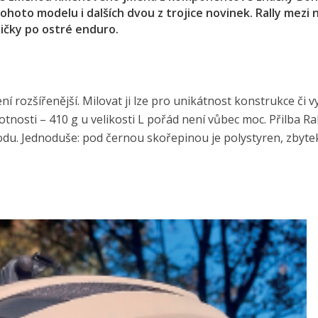
ohoto modelu i dalších dvou z trojice novinek. Rally mezi n
dičky po ostré enduro.
í rozšířenější. Milovat ji lze pro unikátnost konstrukce či v
nosti – 410 g u velikosti L pořád není vůbec moc. Přilba Ral
u. Jednoduše: pod černou skořepinou je polystyren, zbyte