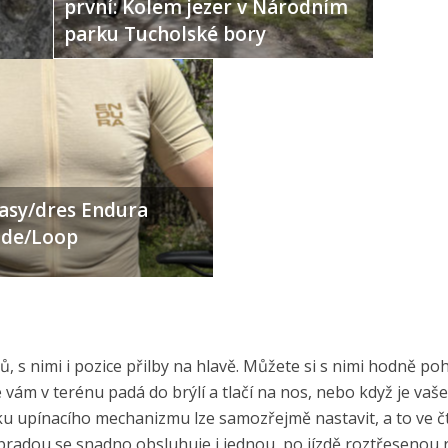
první: Kolem jezer v Národním
parku Tucholské bory
ťasy/dres Endura
Ride/Loop
 s nimi i pozice přilby na hlavě. Můžete si s nimi hodně poh
 vám v terénu padá do brýlí a tlačí na nos, nebo když je vaše
ku upínacího mechanizmu lze samozřejmě nastavit, a to ve č
radou se snadno obsluhuje i jednou, po jízdě roztřesenou 