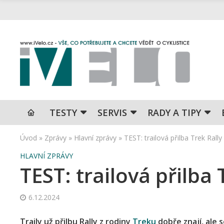
TESTY
SERVIS
RADY A TIPY
Úvod
»
Zprávy
»
Hlavní zprávy
»
TEST: trailová přilba Trek Rall
HLAVNÍ ZPRÁVY
TEST: trailová přilba
6.12.2024
Traily už přilbu Rally z rodiny
Treku
dobře znají, al