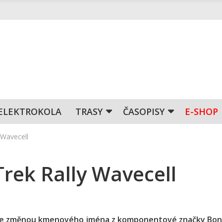
ELEKTROKOLA
TRASY
ČASOPISY
E-SHOP
y Wavecell
 Trek Rally Wavecell
e se změnou kmenového jména z komponentové značky Bon