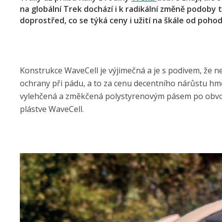
na globální Trek dochází i k radikální změně podoby t
doprostřed, co se týká ceny i užití na škále od poho
Konstrukce WaveCell je výjimečná a je s podivem, že nen
ochrany při pádu, a to za cenu decentního nárůstu hmot
vylehčená a změkčená polystyrenovým pásem po obvod
plástve WaveCell.