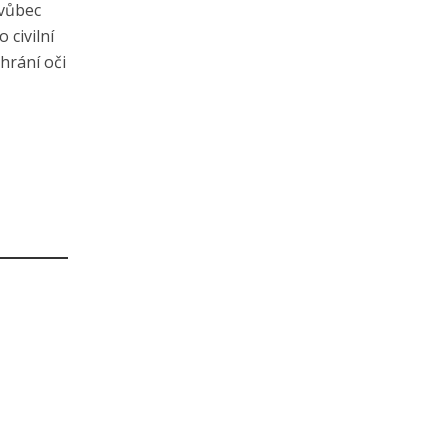
 vůbec
 civilní
chrání oči