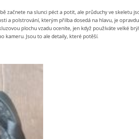
bě začnete na slunci péct a potit, ale průduchy ve skeletu js
osti a polstrování, kterým přilba dosedá na hlavu, je opravd
skluzovou plochu vzadu oceníte, jen když používáte velké brýl
 kameru. Jsou to ale detaily, které potěší.