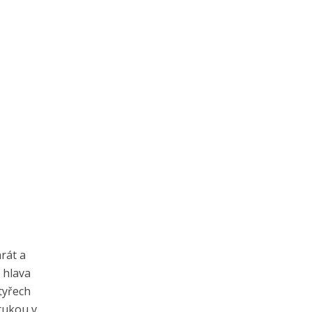
rát a
 hlava
tyřech
rukou v