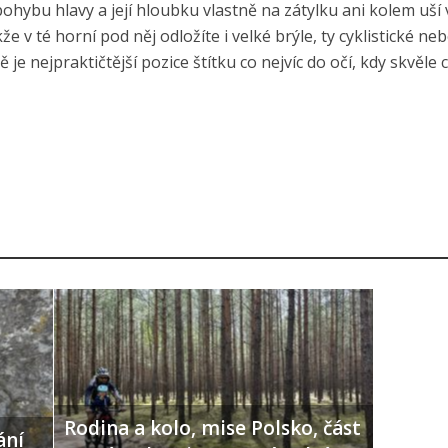
ohybu hlavy a její hloubku vlastně na zátylku ani kolem uší
e v té horní pod něj odložíte i velké brýle, ty cyklistické nebo
je nejpraktičtější pozice štítku co nejvíc do očí, kdy skvěle 
Rodina a kolo, mise Polsko, část
ání