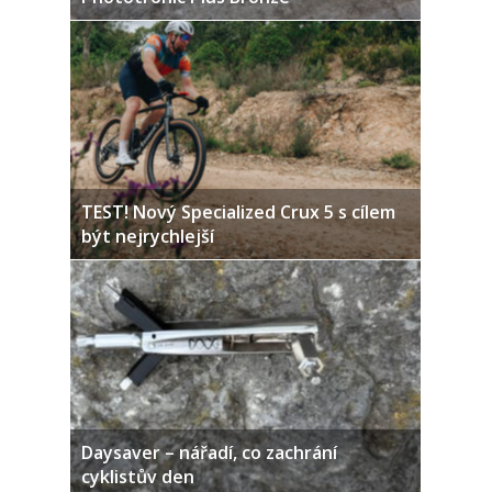
TEST! Nový Specialized Crux 5 s cílem
být nejrychlejší
Daysaver – nářadí, co zachrání
cyklistův den