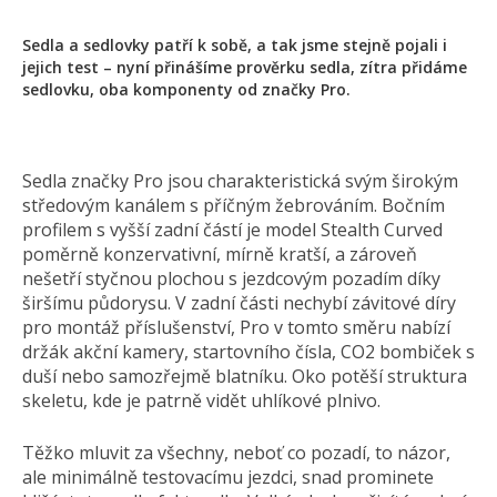
Sedla a sedlovky patří k sobě, a tak jsme stejně pojali i
jejich test – nyní přinášíme prověrku sedla, zítra přidáme
sedlovku, oba komponenty od značky Pro.
Sedla značky Pro jsou charakteristická svým širokým
středovým kanálem s příčným žebrováním. Bočním
profilem s vyšší zadní částí je model Stealth Curved
poměrně konzervativní, mírně kratší, a zároveň
nešetří styčnou plochou s jezdcovým pozadím díky
širšímu půdorysu. V zadní části nechybí závitové díry
pro montáž příslušenství, Pro v tomto směru nabízí
držák akční kamery, startovního čísla, CO2 bombiček s
duší nebo samozřejmě blatníku. Oko potěší struktura
skeletu, kde je patrně vidět uhlíkové plnivo.
Těžko mluvit za všechny, neboť co pozadí, to názor,
ale minimálně testovacímu jezdci, snad prominete