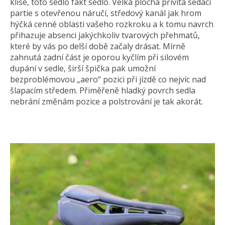
klišé, toto sedlo fakt sedlo. Velká plocha přivítá sedací
partie s otevřenou náručí, středový kanál jak hrom
hýčká cenné oblasti vašeho rozkroku a k tomu navrch
přihazuje absenci jakýchkoliv tvarových přehmatů,
které by vás po delší době začaly drásat. Mírně
zahnutá zadní část je oporou kyčlím při silovém
dupání v sedle, širší špička pak umožní
bezproblémovou „aero“ pozici při jízdě co nejvíc nad
šlapacím středem. Přiměřeně hladký povrch sedla
nebrání změnám pozice a polstrování je tak akorát.