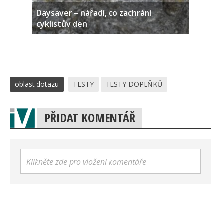
Daysaver – nářadí, co zachrání
cyklistův den
oblast dotazu
TESTY
TESTY DOPLŇKŮ
PŘIDAT KOMENTÁŘ
Klikněte zde pro vložení komentáře