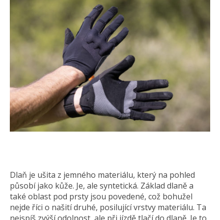
Dlaň je ušita z jemného materiálu, který na pohled
působí jako kůže. Je, ale syntetická. Základ dlaně a
také oblast pod prsty jsou povedené, což bohužel
nejde říci o našití druhé, posilující vrstvy materiálu. Ta
nejspíš zvýší odolnost, ale při jízdě tlačí do dlaně. Je to