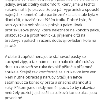
jediný, avšak citelný diskomfort, který jsme u těchto
rukavic našli. Je pravda, že po pár vypráních a spoustě
najetých kilometrů tato partie změkla, ale stále byla v
dlani cítit, obzvlášť na těžším trailu. Dobré bylo, že
tato výztuha nebránila v pohybu palce. Jinak
protiskluzové prvky, které naleznete na koncích palce,
ukazováčku a prostředníčku, příjemně drží na
brzdových pákách i řazení, dodávají ovládání kola na
jistotě.
V oblasti zápěstí nenajdete stahovací pásky se
suchými zipy, a tak nám nic netrhalo dlouhé rukávy
dresu a zároveň se ruka dovnitř pěkně a příjemně
soukala. Stejně tak komfortně se z rukavice leze ven.
Není nutné obracet ji naruby. Stačí jen lehce
zatáhnout za konečky prstů a snadno stáhnout z
ruky. Přitom jsme nikdy neměli pocit, že by rukavice
nedržely pozici. Jejich střih a celková konstrukce jsou
povedené.