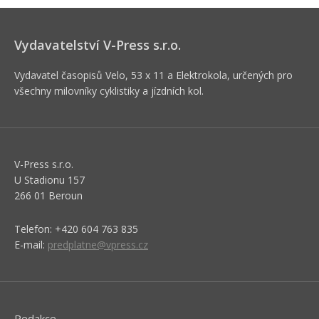
Vydavatelství V-Press s.r.o.
Vydavatel časopisů Velo, 53 x 11 a Elektrokola, určených pro
všechny milovníky cyklistiky a jízdních kol.
V-Press s.r.o.
U Stadionu 157
266 01 Beroun
Telefon: +420 604 763 835
E-mail:
predplatne@vpress.cz
Redakce