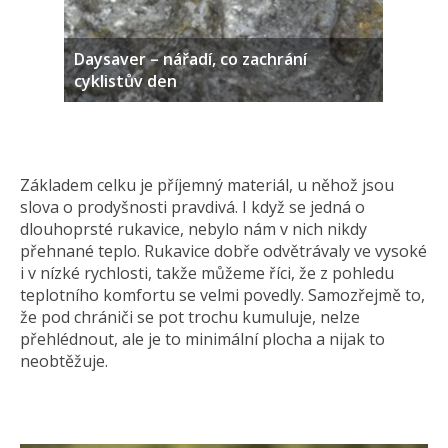
Daysaver – nářadí, co zachrání
cyklistův den
Základem celku je příjemný materiál, u něhož jsou
slova o prodyšnosti pravdivá. I když se jedná o
dlouhoprsté rukavice, nebylo nám v nich nikdy
přehnané teplo. Rukavice dobře odvětrávaly ve vysoké
i v nízké rychlosti, takže můžeme říci, že z pohledu
teplotního komfortu se velmi povedly. Samozřejmě to,
že pod chrániči se pot trochu kumuluje, nelze
přehlédnout, ale je to minimální plocha a nijak to
neobtěžuje.