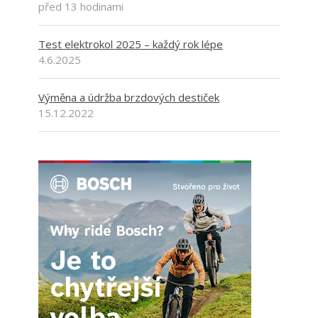
před 13 hodinami
Test elektrokol 2025 – každý rok lépe
4.6.2025
Výměna a údržba brzdových destiček
15.12.2022