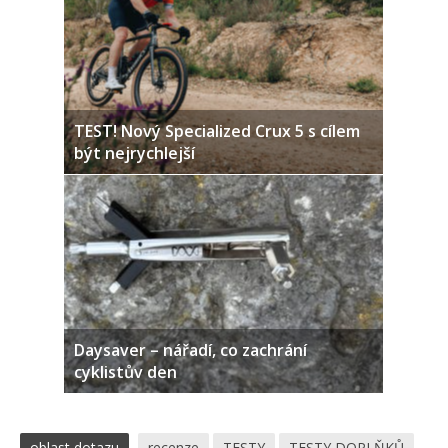
TEST! Nový Specialized Crux 5 s cílem
být nejrychlejší
Daysaver – nářadí, co zachrání
cyklistův den
oblast dotazu
recenze
TESTY
TESTY DOPLŇKŮ