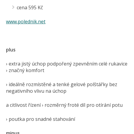
cena 595 Kč
www.polednik.net
plus
› extra jistý úchop podpořený zpevněním celé rukavice
› značný komfort
› ideálně rozmístěné a tenké gelové polštářky bez
negativního vlivu na úchop
a citlivost řízení › rozměrný froté díl pro otírání potu
› poutka pro snadné stahování
minus