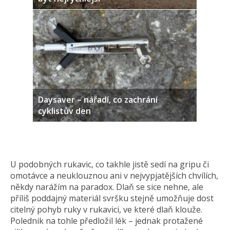
Daysaver – nářadí, co zachrání
cyklistův den
U podobných rukavic, co takhle jistě sedí na gripu či
omotávce a neuklouznou ani v nejvypjatějších chvílích,
někdy narážím na paradox. Dlaň se sice nehne, ale
příliš poddajný materiál svršku stejně umožňuje dost
citelný pohyb ruky v rukavici, ve které dlaň klouže.
Polednik na tohle předložil lék – jednak protažené