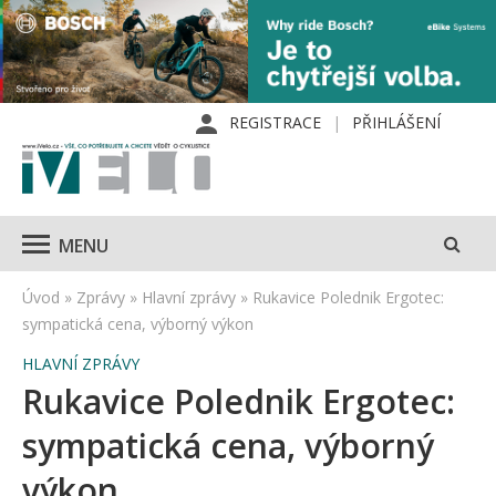
REGISTRACE
PŘIHLÁŠENÍ
MENU
Úvod
»
Zprávy
»
Hlavní zprávy
»
Rukavice Polednik Ergotec:
sympatická cena, výborný výkon
HLAVNÍ ZPRÁVY
Rukavice Polednik Ergotec:
sympatická cena, výborný
výkon