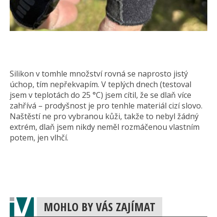
Silikon v tomhle množství rovná se naprosto jistý
úchop, tím nepřekvapím. V teplých dnech (testoval
jsem v teplotách do 25 °C) jsem cítil, že se dlaň více
zahřívá – prodyšnost je pro tenhle materiál cizí slovo.
Naštěstí ne pro vybranou kůži, takže to nebyl žádný
extrém, dlaň jsem nikdy neměl rozmáčenou vlastním
potem, jen vlhčí.
MOHLO BY VÁS ZAJÍMAT