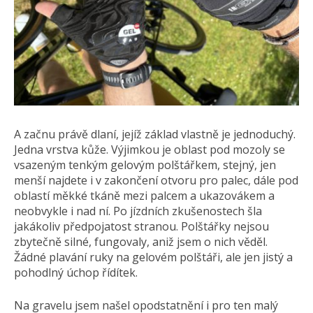
A začnu právě dlaní, jejíž základ vlastně je jednoduchý.
Jedna vrstva kůže. Výjimkou je oblast pod mozoly se
vsazeným tenkým gelovým polštářkem, stejný, jen
menší najdete i v zakončení otvoru pro palec, dále pod
oblastí měkké tkáně mezi palcem a ukazovákem a
neobvykle i nad ní. Po jízdních zkušenostech šla
jakákoliv předpojatost stranou. Polštářky nejsou
zbytečně silné, fungovaly, aniž jsem o nich věděl.
Žádné plavání ruky na gelovém polštáři, ale jen jistý a
pohodlný úchop řídítek.
Na gravelu jsem našel opodstatnění i pro ten malý