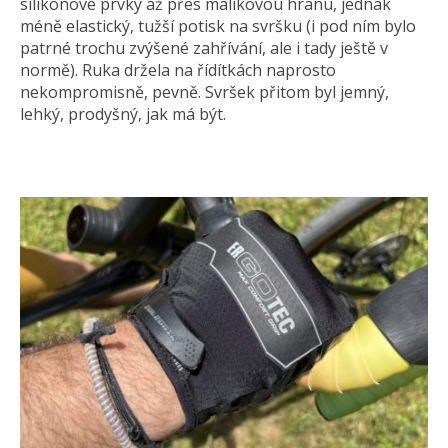
silikonové prvky až přes malíkovou hranu, jednak
méně elastický, tužší potisk na svršku (i pod ním bylo
patrné trochu zvýšené zahřívání, ale i tady ještě v
normě). Ruka držela na řídítkách naprosto
nekompromisně, pevně. Svršek přitom byl jemný,
lehký, prodyšný, jak má být.