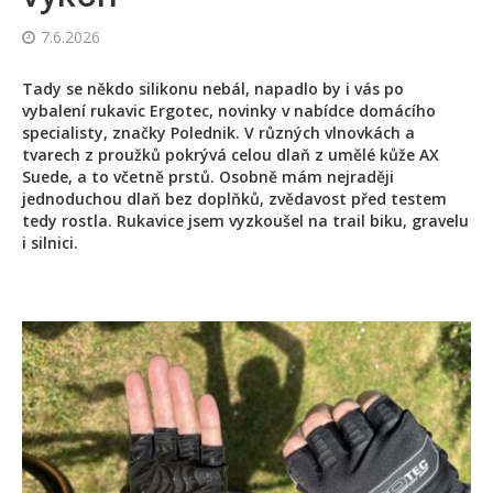
7.6.2026
Tady se někdo silikonu nebál, napadlo by i vás po
vybalení rukavic Ergotec, novinky v nabídce domácího
specialisty, značky Polednik. V různých vlnovkách a
tvarech z proužků pokrývá celou dlaň z umělé kůže AX
Suede, a to včetně prstů. Osobně mám nejraději
jednoduchou dlaň bez doplňků, zvědavost před testem
tedy rostla. Rukavice jsem vyzkoušel na trail biku, gravelu
i silnici.