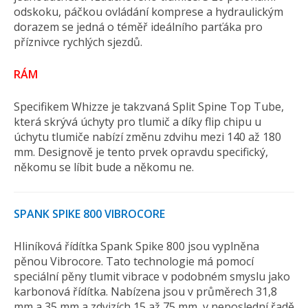
odskoku, páčkou ovládání komprese a hydraulickým
dorazem se jedná o téměř ideálního parťáka pro
příznivce rychlých sjezdů.
RÁM
Specifikem Whizze je takzvaná Split Spine Top Tube,
která skrývá úchyty pro tlumič a díky flip chipu u
úchytu tlumiče nabízí změnu zdvihu mezi 140 až 180
mm. Designově je tento prvek opravdu specifický,
někomu se líbit bude a někomu ne.
SPANK SPIKE 800 VIBROCORE
Hliníková řídítka Spank Spike 800 jsou vyplněna
pěnou Vibrocore. Tato technologie má pomocí
speciální pěny tlumit vibrace v podobném smyslu jako
karbonová řídítka. Nabízena jsou v průměrech 31,8
mm a 35 mm a zdvizích 15 až 75 mm, v neposlední řadě