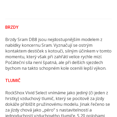
BRZDY
Brzdy Sram DB8 jsou nejdostupnějším modelem z
nabídky koncernu Sram. Vyznačují se ostrým
kontaktem destiček s kotouči, silným účinkem v tomto
momentu, který však při zahřátí velice rychle mizí.
Počáteční síla není špatná, ale při delších sjezdech
bychom na takto schopném kole ocenili lepší výkon.
TLUMIČ
RockShox Vivid Select vnímáme jako jediný (či jeden z
hrstky) vzduchový tlumič, který se pocitově za jízdy
dokáže přiblížit pružinovému modelu. Jinak řečeno se
za jízdy chová jako „péro“ s nastavitelností a
jednoduchostí vzduchového tlumiče. S 20 polohami