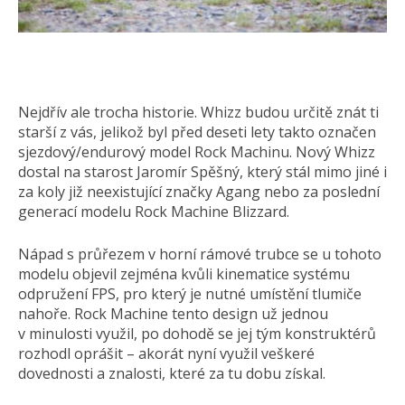
Nejdřív ale trocha historie. Whizz budou určitě znát ti
starší z vás, jelikož byl před deseti lety takto označen
sjezdový/endurový model Rock Machinu. Nový Whizz
dostal na starost Jaromír Spěšný, který stál mimo jiné i
za koly již neexistující značky Agang nebo za poslední
generací modelu Rock Machine Blizzard.
Nápad s průřezem v horní rámové trubce se u tohoto
modelu objevil zejména kvůli kinematice systému
odpružení FPS, pro který je nutné umístění tlumiče
nahoře. Rock Machine tento design už jednou
v minulosti využil, po dohodě se jej tým konstruktérů
rozhodl oprášit – akorát nyní využil veškeré
dovednosti a znalosti, které za tu dobu získal.