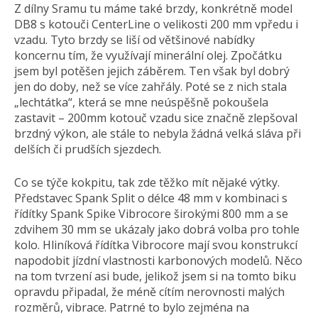
Z dílny Sramu tu máme také brzdy, konkrétně model
DB8 s kotouči CenterLine o velikosti 200 mm vpředu i
vzadu. Tyto brzdy se liší od většinové nabídky
koncernu tím, že využívají minerální olej. Zpočátku
jsem byl potěšen jejich záběrem. Ten však byl dobrý
jen do doby, než se více zahřály. Poté se z nich stala
„lechtátka“, která se mne neúspěšně pokoušela
zastavit – 200mm kotouč vzadu sice značně zlepšoval
brzdný výkon, ale stále to nebyla žádná velká sláva při
delších či prudších sjezdech.
Co se týče kokpitu, tak zde těžko mít nějaké výtky.
Představec Spank Split o délce 48 mm v kombinaci s
řídítky Spank Spike Vibrocore širokými 800 mm a se
zdvihem 30 mm se ukázaly jako dobrá volba pro tohle
kolo. Hliníková řídítka Vibrocore mají svou konstrukcí
napodobit jízdní vlastnosti karbonových modelů. Něco
na tom tvrzení asi bude, jelikož jsem si na tomto biku
opravdu připadal, že méně cítím nerovnosti malých
rozměrů, vibrace. Patrné to bylo zejména na