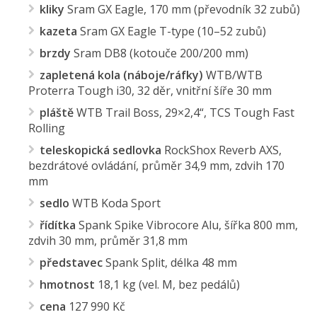
kliky
Sram GX Eagle, 170 mm (převodník 32 zubů)
kazeta
Sram GX Eagle T-type (10–52 zubů)
brzdy
Sram DB8 (kotouče 200/200 mm)
zapletená kola (náboje/ráfky)
WTB/WTB
Proterra Tough i30, 32 děr, vnitřní šíře 30 mm
pláště
WTB Trail Boss, 29×2,4“, TCS Tough Fast
Rolling
teleskopická
sedlovka
RockShox Reverb AXS,
bezdrátové ovládání, průměr 34,9 mm, zdvih 170
mm
sedlo
WTB Koda Sport
řídítka
Spank Spike Vibrocore Alu, šířka 800 mm,
zdvih 30 mm, průměr 31,8 mm
představec
Spank Split, délka 48 mm
hmotnost
18,1 kg (vel. M, bez pedálů)
cena
127 990 Kč