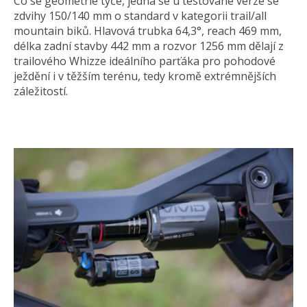
Co se geometrie týče, jedná se u testované verze se
zdvihy 150/140 mm o standard v kategorii trail/all
mountain biků. Hlavová trubka 64,3°, reach 469 mm,
délka zadní stavby 442 mm a rozvor 1256 mm dělají z
trailového Whizze ideálního parťáka pro pohodové
ježdění i v těžším terénu, tedy kromě extrémnějších
záležitostí.