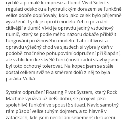
rychlé a pomalé komprese a tlumič Vivid Select s
regulací odskoku a hydraulickým dorazem se funkčně
velice dobře doplňovaly, kolo jako celek bylo příjemně
vyvážené. Lyrik je oproti modelu Zeb o poznání
citlivější a tlumič Vivid je opravdu jediný vzduchový
tlumič, který se podle mého názoru dokáže přiblížit
fungování pružinového modelu. Tato citlivost a
opravdu výtečný chod ve sjezdech si vybraly daň v
podobě značného pohupování odpružení při šlapání,
ale vzhledem ke skvělé funkčnosti zadní stavby jsem
byl toto ochotný tolerovat. Na kopec jsem se stále
dostal celkem svižně a směrem dolů z něj to byla
paráda. Velká.
Systém odpružení Floating Pivot System, který Rock
Machine využívá už delší dobu, se projevil jako
spolehlivě funkční ve spoustě situací. Navíc samotný
rám působí velice tuhým dojmem, a to hlavně v
zatáčkách, kde jsem necítil ani sebemenší kroucení.