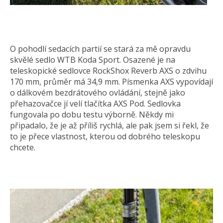
O pohodlí sedacích partií se stará za mě opravdu
skvělé sedlo WTB Koda Sport. Osazené je na
teleskopické sedlovce RockShox Reverb AXS o zdvihu
170 mm, průměr má 34,9 mm. Písmenka AXS vypovídají
o dálkovém bezdrátového ovládání, stejně jako
přehazovačce jí velí tlačítka AXS Pod. Sedlovka
fungovala po dobu testu výborně. Někdy mi
připadalo, že je až příliš rychlá, ale pak jsem si řekl, že
to je přece vlastnost, kterou od dobrého teleskopu
chcete.