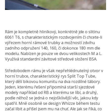
Rám je kompletně hliníkový, konkrétně jde o slitinu
6061 T6, s charakteristickým rozdvojením či chcete-li
výřezem horní rámové trubky a možností zdvihu
zadního odpružení 140, 160, či dokonce 180 mm dle
modelu. Nabízen je pouze ve dvou velikostech M a L.
Využívá standardní závitové středové složení BSA.
Středobodem rámu je však nepřehlédnutelný otvor v
horní trubce, charakteristický rys Split Top Tube,
který dělí bikovou komunitu na dva rozdílné tábory.
Jeden, kterému řešení připomíná starší sjezdové
modely například od RB a kterému se líbí, a druhý,
podle něhož se jedná o nejošklivější věc, jakou kdy
spatřil. Mně osobně se design Whizze během testu
začal líbit a přišel jsem mu na chuť. Ale jak se říká, co