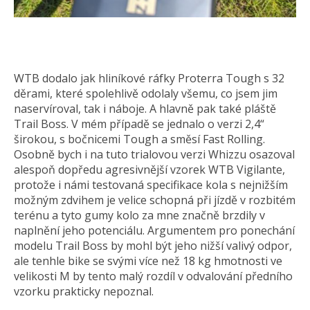
WTB dodalo jak hliníkové ráfky Proterra Tough s 32
děrami, které spolehlivě odolaly všemu, co jsem jim
naservíroval, tak i náboje. A hlavně pak také pláště
Trail Boss. V mém případě se jednalo o verzi 2,4“
širokou, s bočnicemi Tough a směsí Fast Rolling.
Osobně bych i na tuto trialovou verzi Whizzu osazoval
alespoň dopředu agresivnější vzorek WTB Vigilante,
protože i námi testovaná specifikace kola s nejnižším
možným zdvihem je velice schopná při jízdě v rozbitém
terénu a tyto gumy kolo za mne značně brzdily v
naplnění jeho potenciálu. Argumentem pro ponechání
modelu Trail Boss by mohl být jeho nižší valivý odpor,
ale tenhle bike se svými více než 18 kg hmotnosti ve
velikosti M by tento malý rozdíl v odvalování předního
vzorku prakticky nepoznal.