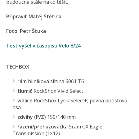
budoucna stále na co těšit.
Připravil: Matěj Štětina
Foto: Petr Štuka
Test vyšel v časopisu Velo 8/24
TECHBOX
rám
hliníková slitina 6061 T6
tlumič
RockShox Vivid Select
vidlice
RockShox Lyrik Select+, pevná boostová
osa
zdvihy (P/Z)
150/140 mm
řazení/přehazovačka
Sram GX Eagle
Transmission (1×12)