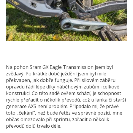
Na pohon Sram GX Eagle Transmission jsem byl
zvědavý. Po krátké době ježdění jsem byl mile
překvapen, jak dobře funguje. Při silovém záběru
opravdu řádí lépe díky náběhovým zubům i celkové
konstrukci. Co této sadě ovšem schází, je schopnost
rychle přeřadit o několik převodů, což u lanka či starší
generace AXS není problém. Připadalo mi, že právě
toto „čekání“, než bude řetěz ve správné pozici, mne
občas omezovalo při sprintu, zařadit o několik
převodů dolů trvalo déle.