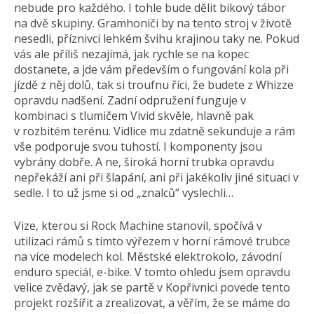
nebude pro každého. I tohle bude dělit bikový tábor
na dvě skupiny. Gramhoniči by na tento stroj v životě
nesedli, příznivci lehkém švihu krajinou taky ne. Pokud
vás ale příliš nezajímá, jak rychle se na kopec
dostanete, a jde vám především o fungování kola při
jízdě z něj dolů, tak si troufnu říci, že budete z Whizze
opravdu nadšení. Zadní odpružení funguje v
kombinaci s tlumičem Vivid skvěle, hlavně pak
v rozbitém terénu. Vidlice mu zdatně sekunduje a rám
vše podporuje svou tuhostí. I komponenty jsou
vybrány dobře. A ne, široká horní trubka opravdu
nepřekáží ani při šlapání, ani při jakékoliv jiné situaci v
sedle. I to už jsme si od „znalců“ vyslechli…
Vize, kterou si Rock Machine stanovil, spočívá v
utilizaci rámů s tímto výřezem v horní rámové trubce
na více modelech kol. Městské elektrokolo, závodní
enduro speciál, e-bike. V tomto ohledu jsem opravdu
velice zvědavý, jak se partě v Kopřivnici povede tento
projekt rozšířit a zrealizovat, a věřím, že se máme do