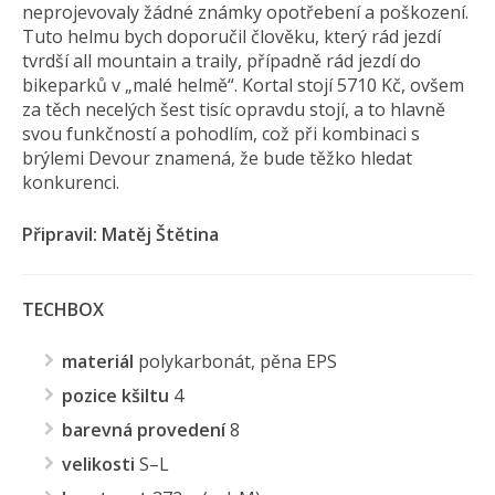
neprojevovaly žádné známky opotřebení a poškození.
Tuto helmu bych doporučil člověku, který rád jezdí
tvrdší all mountain a traily, případně rád jezdí do
bikeparků v „malé helmě“. Kortal stojí 5710 Kč, ovšem
za těch necelých šest tisíc opravdu stojí, a to hlavně
svou funkčností a pohodlím, což při kombinaci s
brýlemi Devour znamená, že bude těžko hledat
konkurenci.
Připravil: Matěj Štětina
TECHBOX
materiál
polykarbonát, pěna EPS
pozice
kšiltu
4
barevná provedení
8
velikosti
S–L