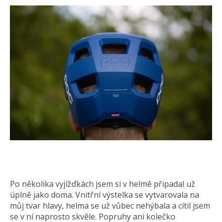
Po několika vyjížďkách jsem si v helmě připadal už
úplně jako doma. Vnitřní výstelka se vytvarovala na
můj tvar hlavy, helma se už vůbec nehýbala a cítil jsem
se v ní naprosto skvěle. Popruhy ani kolečko