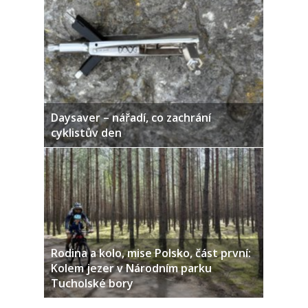
Daysaver – nářadí, co zachrání
cyklistův den
Rodina a kolo, mise Polsko, část první:
Kolem jezer v Národním parku
Tucholské bory