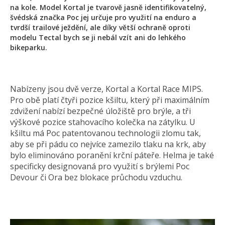
na kole. Model Kortal je tvarově jasně identifikovatelný,
švédská značka Poc jej určuje pro využití na enduro a
tvrdší trailové ježdění, ale díky větší ochraně oproti
modelu Tectal bych se ji nebál vzít ani do lehkého
bikeparku.
Nabízeny jsou dvě verze, Kortal a Kortal Race MIPS.
Pro obě platí čtyři pozice kšiltu, který při maximálním
zdvižení nabízí bezpečné úložiště pro brýle, a tři
výškové pozice stahovacího kolečka na zátylku. U
kšiltu má Poc patentovanou technologii zlomu tak,
aby se při pádu co nejvíce zamezilo tlaku na krk, aby
bylo eliminováno poranění krční páteře. Helma je také
specificky designovaná pro využití s brýlemi Poc
Devour či Ora bez blokace průchodu vzduchu.