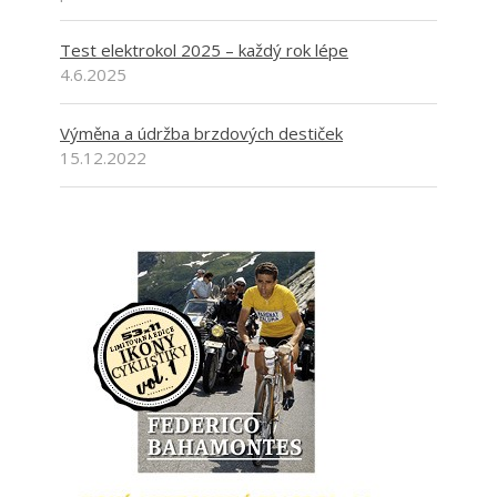
Test elektrokol 2025 – každý rok lépe
4.6.2025
Výměna a údržba brzdových destiček
15.12.2022