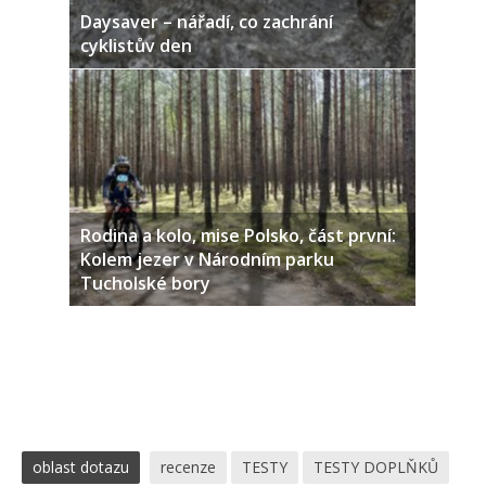
Daysaver – nářadí, co zachrání
cyklistův den
Rodina a kolo, mise Polsko, část první:
Kolem jezer v Národním parku
Tucholské bory
oblast dotazu
recenze
TESTY
TESTY DOPLŇKŮ