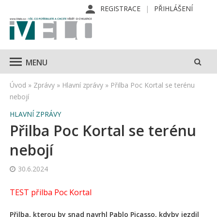
REGISTRACE
PŘIHLÁŠENÍ
MENU
Úvod
»
Zprávy
»
Hlavní zprávy
»
Přilba Poc Kortal se terénu
nebojí
HLAVNÍ ZPRÁVY
Přilba Poc Kortal se terénu
nebojí
30.6.2024
TEST přilba Poc Kortal
Přilba, kterou by snad navrhl Pablo Picasso, kdyby jezdil