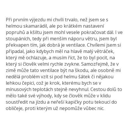
Při prvním výjezdu mi chvíli trvalo, než jsem se s
helmou skamarádil, ale po krátkém nastavení
popruhů a kšiltu jsem mohl vesele pokračovat dál. I ve
stoupáních, tedy při menším náporu větru, jsem byl
překvapen tím, jak dobrá je ventilace. Chvílemi jsem si
připadal, jako kdybych měl na hlavě malý větráček,
který mě ochlazuje, a musím říct, že to byl pocit, na
který si člověk velmi rychle zvykne. Samozřejmě, že v
zimě může tato ventilace být na škodu, ale osobně mi
nedělá problém vzít si pod helmu šátek či nějakou
lehkou čepici, což je krok, kterému bych se v
mínusových teplotách stejně nevyhnul. Cestou dolů to
mělo také své výhody, kdy se člověk může v klidu
soustředit na jízdu a neřeší kapičky potu tekoucí do
obličeje, proti kterým už nepomůže vůbec nic.