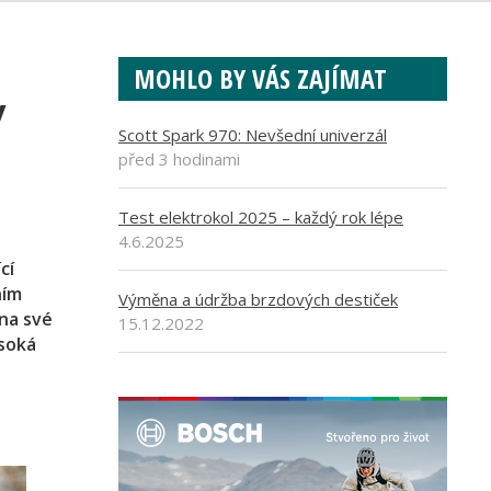
MOHLO BY VÁS ZAJÍMAT
y
Scott Spark 970: Nevšední univerzál
před 3 hodinami
Test elektrokol 2025 – každý rok lépe
4.6.2025
cí
ním
Výměna a údržba brzdových destiček
na své
15.12.2022
ysoká