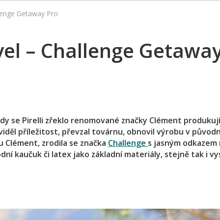
llenge Getaway Pro
vel – Challenge Getawa
kdy se Pirelli zřeklo renomované značky Clément produkují
iděl příležitost, převzal továrnu, obnovil výrobu v původ
vu Clément, zrodila se značka
Challenge
s jasným odkazem 
odní kaučuk či latex jako základní materiály, stejně tak i v