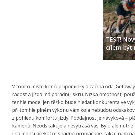
TEST! Nový
cílem být 
V tomto místě končí připomínky a začíná óda. Getaway 
radost a jízda má parádní jiskru. Nízká hmotnost, použi
tenhle model jen těžko bude hledat konkurenta ve výkon
při tomhle plném výkonu vám kola nebudou odskakovat,
z pohledu komfortu jízdy. Poddajnost je návyková – pl
kamenů. Neodskakuje a nevytřásá vás. Bylo ale nutné na
i na menší překážce snadno promáčkne, takže nám párkr