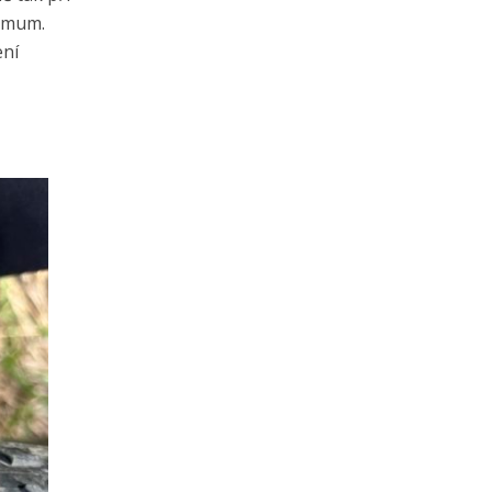
timum.
ení