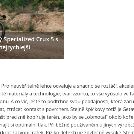
 Specialized Crux 5 s
nejrychlejší
Pro neuvěřitelně lehce odvaluje a snadno se roztáčí, akcele
té materiály a technologie, tvar vzorku, to vše vyústilo ve fa
u. A co víc, ještě to podtrhne svou poddajností, která zaruč
 ztrácet kontakt s povrchem. Stejně špičkový totiž je Get
ášť precizně kopíruje terén, jako by se „obmotal“ okolo koře
jít si optimální tlak. Při běžně používaném u jiných výrobců
át zazvonil ráfek. Riziko defektu je zbytečně vysoké. Stejn