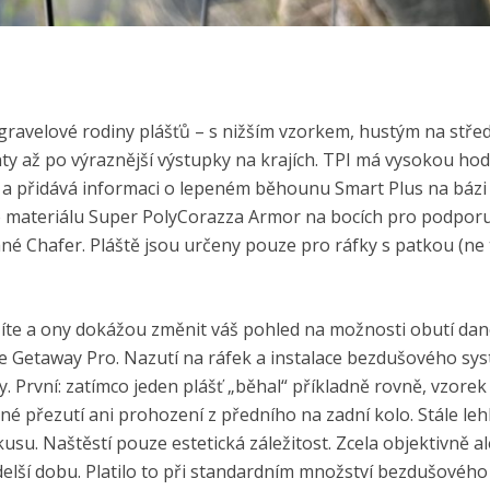
ravelové rodiny plášťů – s nižším vzorkem, hustým na stře
y až po výraznější výstupky na krajích. TPI má vysokou ho
 a přidává informaci o lepeném běhounu Smart Plus na bázi
 o materiálu Super PolyCorazza Armor na bocích pro podporu
ané Chafer. Pláště jsou určeny pouze pro ráfky s patkou (ne
ušíte a ony dokážou změnit váš pohled na možnosti obutí da
e Getaway Pro. Nazutí na ráfek a instalace bezdušového sy
ky. První: zatímco jeden plášť „běhal“ příkladně rovně, vzore
é přezutí ani prohození z předního na zadní kolo. Stále leh
u. Naštěstí pouze estetická záležitost. Zcela objektivně al
elší dobu. Platilo to při standardním množství bezdušového