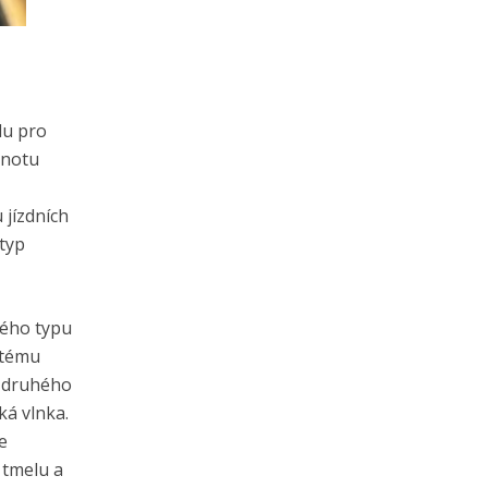
du pro
dnotu
 jízdních
 typ
ného typu
stému
k druhého
ká vlnka.
e
 tmelu a