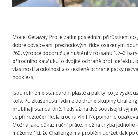
Model Getaway Pro je zatím posledním přírůstkem do g
dobré odvalování, přechodovými řídce osazenými špunt
260, výrobce doporučuje huštění v rozsahu 1,7–3 bary
přírodního kaučuku, o dvojité ochraně proti defektu,
vlastností a odolnost a o zesílené ochraně patky nazv
hookless).
Jsou řekněme standardní pláště a pak ty, co je vyzko
kola. Po zkušenosti řadíme do druhé skupiny Challeng
probíhají standardně. Tedy až na dvě související výjim
se při roztočení kola trochu vlnil. Nepomohlo opakovan
Možná jako důkaz ruční práce, možná chyba jednoho kus
můžeme říci, že Challenge má problém udržet tlak po d