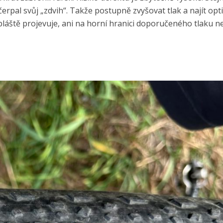
erpal svůj „zdvih“. Takže postupně zvyšovat tlak a najít op
 pláště projevuje, ani na horní hranici doporučeného tlaku n