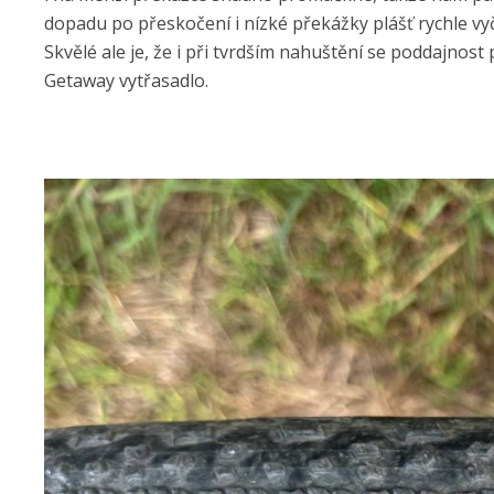
dopadu po přeskočení i nízké překážky plášť rychle vyč
Skvělé ale je, že i při tvrdším nahuštění se poddajnost
Getaway vytřasadlo.