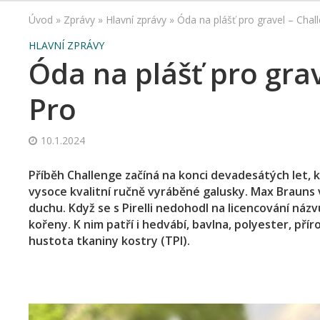
Úvod
»
Zprávy
»
Hlavní zprávy
»
Óda na plášť pro gravel – Cha
HLAVNÍ ZPRÁVY
Óda na plášť pro gra
Pro
10.1.2024
Příběh Challenge začíná na konci devadesátých let, 
vysoce kvalitní ručně vyráběné galusky. Max Brauns v
duchu. Když se s Pirelli nedohodl na licencování náz
kořeny. K nim patří i hedvábí, bavlna, polyester, přír
hustota tkaniny kostry (TPI).