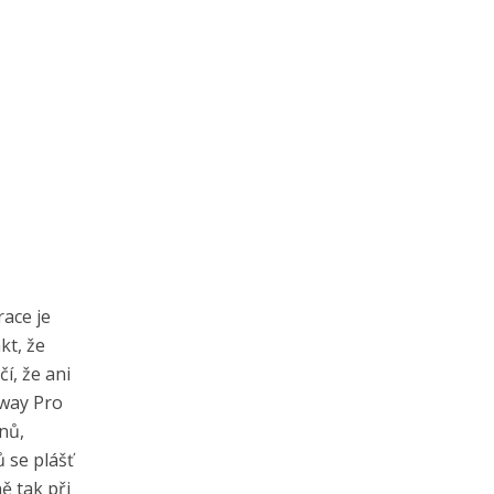
race je
kt, že
í, že ani
away Pro
nů,
 se plášť
ě tak při