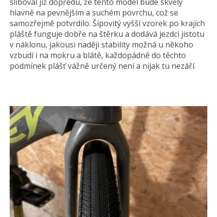
sliboval již dopředu, že tento model bude skvělý
hlavně na pevnějším a suchém povrchu, což se
samozřejmě potvrdilo. Šípovitý vyšší vzorek po krajích
pláště funguje dobře na štěrku a dodává jezdci jistotu
v náklonu, jakousi naději stability možná u někoho
vzbudí i na mokru a blátě, každopádně do těchto
podmínek plášť vážně určený není a nijak tu nezáří.