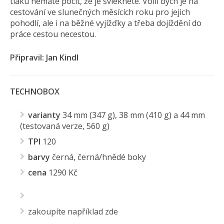
tlaku nemáte pocit, že je svléknete. Volil bych je na
cestování ve slunečných měsících roku pro jejich
pohodlí, ale i na běžné vyjížďky a třeba dojíždění do
práce cestou necestou.
Připravil: Jan Kindl
TECHNOBOX
varianty
34 mm (347 g), 38 mm (410 g) a 44 mm
(testovaná verze, 560 g)
TPI
120
barvy
černá, černá/hnědé boky
cena
1290 Kč
zakoupíte například zde