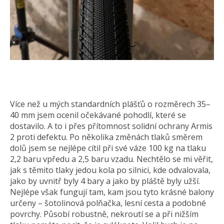
Více než u mých standardních plášťů o rozměrech 35–
40 mm jsem ocenil očekávané pohodlí, které se
dostavilo. A to i přes přítomnost solidní ochrany Armis
2 proti defektu. Po několika změnách tlaků směrem
dolů jsem se nejlépe cítil při své váze 100 kg na tlaku
2,2 baru vpředu a 2,5 baru vzadu. Nechtělo se mi věřit,
jak s těmito tlaky jedou kola po silnici, kde odvalovala,
jako by uvnitř byly 4 bary a jako by pláště byly užší.
Nejlépe však fungují tam, kam jsou tyto krásné balony
určeny – šotolinová polňačka, lesní cesta a podobné
povrchy. Působí robustně, nekroutí se a při nižším