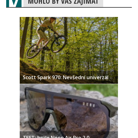
MOHLO BY VÁS ZAJÍMAT
Scott Spark 970: Nevšední univerzál
TEST: brýle Neon Air Pro 2.0