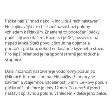
Páčka nabízí hned několik individuálních nastavení.
Nejzajímavější z nich je změna výchozí polohy
vzhledem k řídítkům. Znamená to pootočení páčky
podél její osy otáčení. Rozmezí je 48°, nezávisle na
napětí lanka. Stačí povolit šroub na objímce a
pootáčet páčkou, dokud nedosáhne kýženého stavu.
Pro lepší orientaci je na spodní straně jednoduchá
stupnice.
Další možnost nastavení je vodorovný posun po
řídítkách. K tomu jsou na těle páčky tři otvory se
závitem a vzájemnou vzdáleností 6 mm. Celkový posun
páčky vůči objímce je tedy 12 mm. To umožní jezdci
nastavit správnou polohu vzhledem k délce jeho palce.