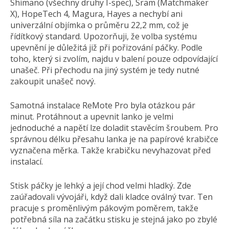
Shimano (všechny druhy I-spec), Sram (Matchmaker
X), HopeTech 4, Magura, Hayes a nechybí ani
univerzální objímka o průměru 22,2 mm, což je
řídítkový standard. Upozorňuji, že volba systému
upevnění je důležitá již při pořizování páčky. Podle
toho, který si zvolím, najdu v balení pouze odpovídající
unašeč. Při přechodu na jiný systém je tedy nutné
zakoupit unašeč nový.
Samotná instalace ReMote Pro byla otázkou pár
minut. Protáhnout a upevnit lanko je velmi
jednoduché a napětí lze doladit stavěcím šroubem. Pro
správnou délku přesahu lanka je na papírové krabičce
vyznačena měrka. Takže krabičku nevyhazovat před
instalací.
Stisk páčky je lehký a její chod velmi hladký. Zde
zaúřadovali vývojáři, když dali kladce oválný tvar. Ten
pracuje s proměnlivým pákovým poměrem, takže
potřebná síla na začátku stisku je stejná jako po zbylé