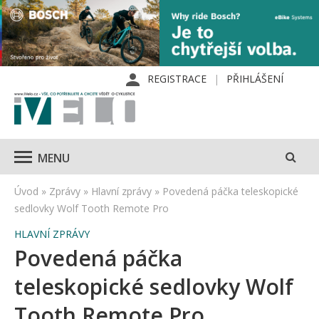
REGISTRACE
PŘIHLÁŠENÍ
MENU
Úvod
»
Zprávy
»
Hlavní zprávy
»
Povedená páčka teleskopické
sedlovky Wolf Tooth Remote Pro
HLAVNÍ ZPRÁVY
Povedená páčka
teleskopické sedlovky Wolf
Tooth Remote Pro