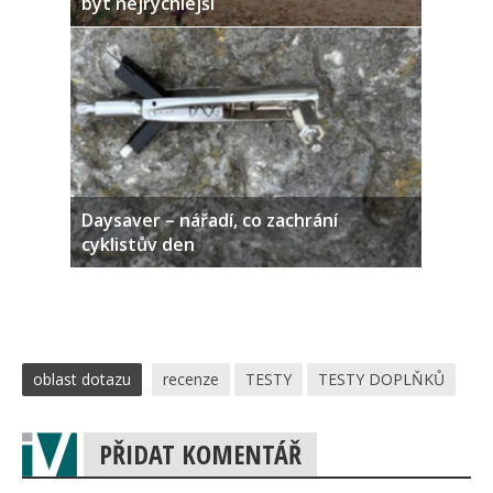
být nejrychlejší
Daysaver – nářadí, co zachrání
cyklistův den
oblast dotazu
recenze
TESTY
TESTY DOPLŇKŮ
PŘIDAT KOMENTÁŘ