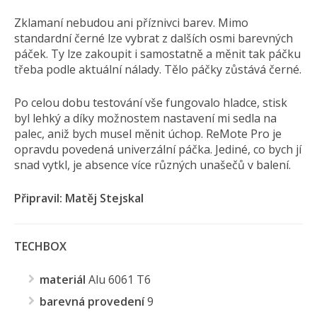
Zklamaní nebudou ani příznivci barev. Mimo
standardní černé lze vybrat z dalších osmi barevných
páček. Ty lze zakoupit i samostatně a měnit tak páčku
třeba podle aktuální nálady. Tělo páčky zůstává černé.
Po celou dobu testování vše fungovalo hladce, stisk
byl lehký a díky možnostem nastavení mi sedla na
palec, aniž bych musel měnit úchop. ReMote Pro je
opravdu povedená univerzální páčka. Jediné, co bych jí
snad vytkl, je absence více různých unašečů v balení.
Připravil: Matěj Stejskal
TECHBOX
materiál
Alu 6061 T6
barevná provedení
9