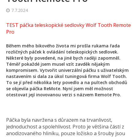
7.7.2024
TEST páčka teleskopické sedlovky Wolf Tooth Remote
Pro
Během mého bikového života mi prošla rukama řada
rozličných páček k ovládání teleskopických sedlovek.
Některé byly povedené, na jiné bych raději zapomněl.
Téměř pokaždé jsem musel vzít zavděk nějakým
kompromisem. Vytvořit univerzální páčku s uživatelským
nastavením si dala za úkol tuningová firma Wolf Tooth.
To se jí před několika lety povedlo a na pultech obchodů
se objevila páčka ReMote. Nyní jsem měl možnost
otestovat její inovovanou verzi s názvem Remote Pro.
Páčka byla navržena s důrazem na trvanlivost,
jednoduchost a spolehlivost. Proto je většina částí z
anodizovaného hliníku, pouze ložisko a šrouby jsou