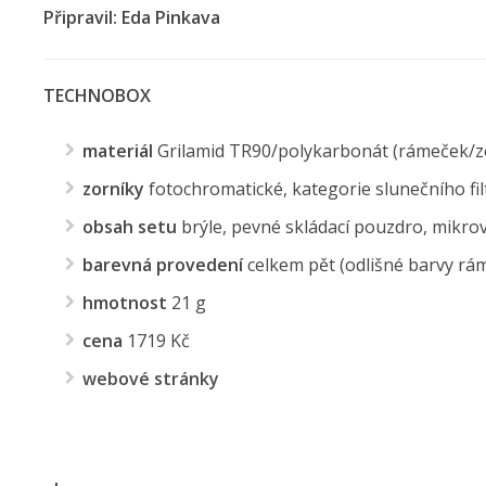
Připravil: Eda Pinkava
TECHNOBOX
materiál
Grilamid TR90/polykarbonát (rámeček/z
zorníky
fotochromatické, kategorie slunečního fil
obsah setu
brýle, pevné skládací pouzdro, mikrov
barevná provedení
celkem pět (odlišné barvy rám
hmotnost
21 g
cena
1719 Kč
webové stránky