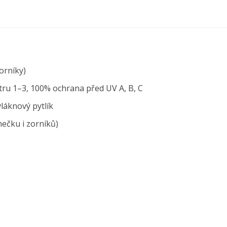
orníky)
tru 1–3, 100% ochrana před UV A, B, C
láknový pytlík
ečku i zorníků)