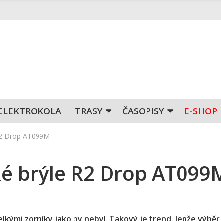
ELEKTROKOLA
TRASY
ČASOPISY
E-SHOP
 R2 Drop AT099M
ké brýle R2 Drop AT099
velkými zorníky jako by nebyl. Takový je trend. Jenže výběr