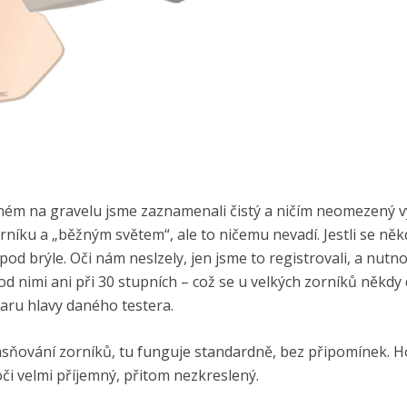
něném na gravelu jsme zaznamenali čistý a ničím neomezený v
íku a „běžným světem“, ale to ničemu nevadí. Jestli se ně
od brýle. Oči nám neslzely, jen jsme to registrovali, a nutno 
od nimi ani při 30 stupních – což se u velkých zorníků někdy 
varu hlavy daného testera.
asňování zorníků, tu funguje standardně, bez připomínek. 
 oči velmi příjemný, přitom nezkreslený.