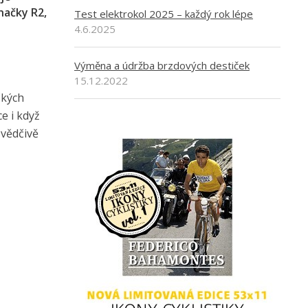
načky R2,
Test elektrokol 2025 – každý rok lépe
4.6.2025
Výměna a údržba brzdových destiček
15.12.2022
čkých
e i když
svědčivě