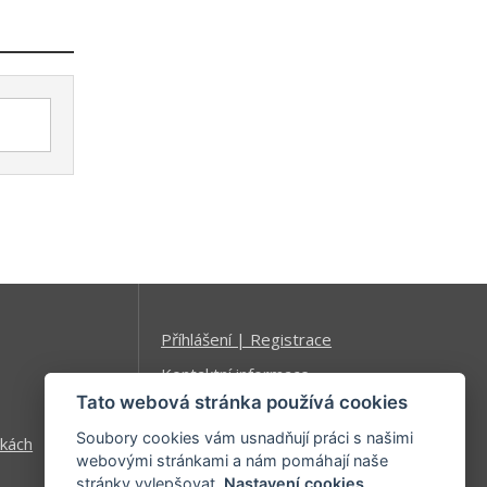
Příhlášení | Registrace
Kontaktní informace
Tato webová stránka používá cookies
Mapa stránek
Soubory cookies vám usnadňují práci s našimi
kách
webovými stránkami a nám pomáhají naše
stránky vylepšovat.
Nastavení cookies