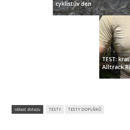
cyklistův den
TEST: kra
Alltrack 
oblast dotazu
TESTY
TESTY DOPLŇKŮ