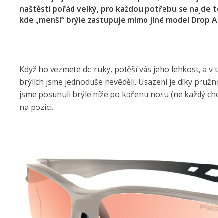
naštěstí pořád velký, pro každou potřebu se najde to
kde „menší“ brýle zastupuje mimo jiné model Drop 
Když ho vezmete do ruky, potěší vás jeho lehkost, a v 
brýlích jsme jednoduše nevěděli. Usazení je díky pružn
jsme posunuli brýle níže po kořenu nosu (ne každý chc
na pozici.