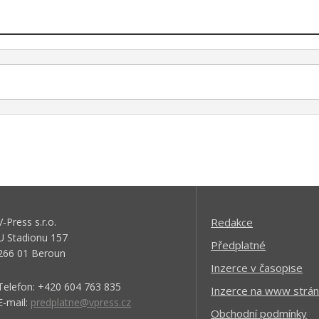
V-Press s.r.o.
Redakce
U Stadionu 157
Předplatné
266 01 Beroun
Inzerce v časopise
Telefon: +420 604 763 835
Inzerce na www strán
E-mail:
predplatne@vpress.cz
Obchodní podmínky