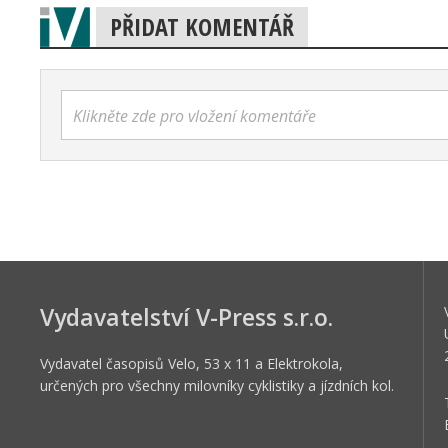
PŘIDAT KOMENTÁŘ
Klikněte zde pro vložení komentáře
Vydavatelství V-Press s.r.o.
Vydavatel časopisů Velo, 53 x 11 a Elektrokola,
určených pro všechny milovníky cyklistiky a jízdních kol.