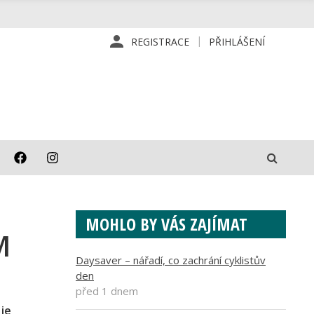
REGISTRACE
PŘIHLÁŠENÍ
MOHLO BY VÁS ZAJÍMAT
M
Daysaver – nářadí, co zachrání cyklistův
den
před 1 dnem
 je