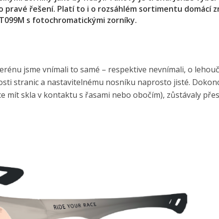
 pravé řešení. Platí to i o rozsáhlém sortimentu domácí z
AT099M s fotochromatickými zorníky.
terénu jsme vnímali to samé – respektive nevnímali, o lehou
osti stranic a nastavitelnému nosníku naprosto jisté. Dokonc
e mít skla v kontaktu s řasami nebo obočím), zůstávaly pře