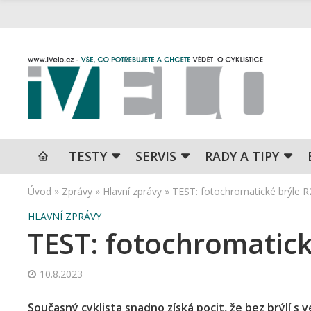
TESTY
SERVIS
RADY A TIPY
Úvod
»
Zprávy
»
Hlavní zprávy
»
TEST: fotochromatické brýle
HLAVNÍ ZPRÁVY
TEST: fotochromatic
10.8.2023
Současný cyklista snadno získá pocit, že bez brýlí s 