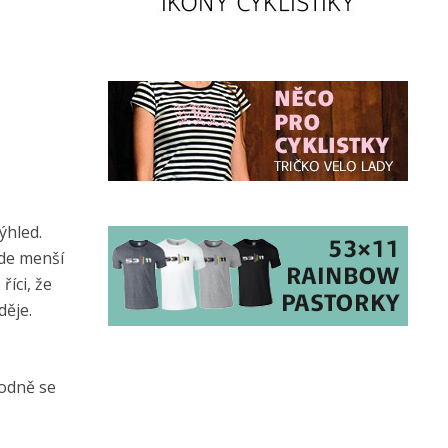
ýhled.
kde menší
říci, že
děje.
Hodně se