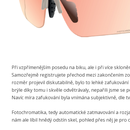
Při vzpřímenějším posedu na biku, ale i při více sklo
Samozřejmě registrujete přechod mezi zakončením zorn
rozměr projevil diskutabilně, bylo to lehké zafukování p
brýle díky tomu i skvěle odvětrávaly, nepařili jsme se p
Navíc míra zafukování byla vnímána subjektivně, dle t
Fotochromatika, tedy automatické zatmavování a rozj
nám ale líbil hnědý odstín skel, pohled přes něj je pro