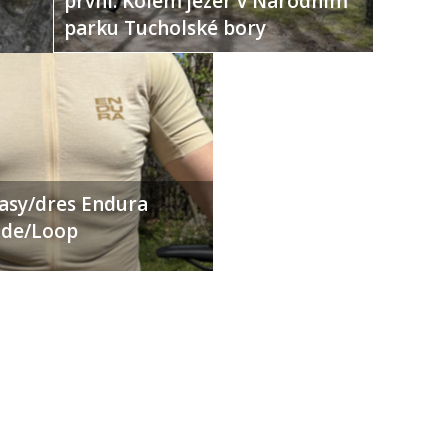
první: Kolem jezer v Národním
parku Tucholské bory
ťasy/dres Endura
Ride/Loop