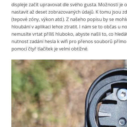
displeje začít upravovat dle svého gusta. Možností je
nastavit až deset zobrazovaných údajů. K tomu jsou zd
(tepové zóny, výkon atd.). Z našeho popisu by se mohl
hloubání v aplikaci lehce ztratit. I nám se to občas u 
nemusíte vrtat příliš hluboko, abyste našli to, co hled
nutnost zadání hesla k wifi pro přenos souborů přímo v
pomocí čtyř tlačítek je velmi obtížné.