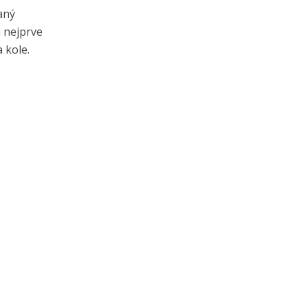
aný
i nejprve
 kole.