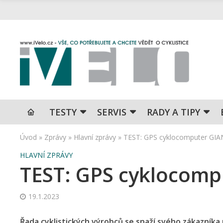
TESTY
SERVIS
RADY A TIPY
Úvod
»
Zprávy
»
Hlavní zprávy
»
TEST: GPS cyklocomputer GI
HLAVNÍ ZPRÁVY
TEST: GPS cyklocom
19.1.2023
Řada cyklistických výrobců se snaží svého zákazníka 