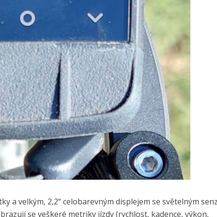
čítky a velkým, 2,2“ celobarevným displejem se světelným se
brazují se veškeré metriky jízdy (rychlost, kadence, výkon,