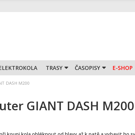
ELEKTROKOLA
TRASY
ČASOPISY
E-SHOP
ANT DASH M200
puter GIANT DASH M200
při koupi kola obléknout od hlavy až k patě a vybavit ho s