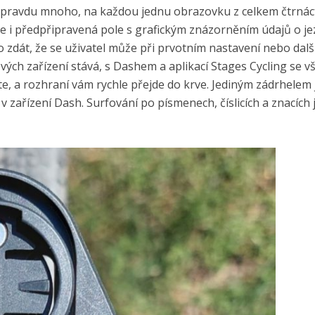
 opravdu mnoho, na každou jednu obrazovku z celkem čtrnáct
e i předpřipravená pole s grafickým znázorněním údajů o je
o zdát, že se uživatel může při prvotním nastavení nebo dal
nových zařízení stává, s Dashem a aplikací Stages Cycling se v
áte, a rozhraní vám rychle přejde do krve. Jediným zádrhelem 
 zařízení Dash. Surfování po písmenech, číslicích a znacích 