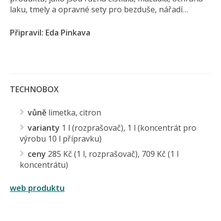
laku, tmely a opravné sety pro bezduše, nářadí…
Připravil: Eda Pinkava
TECHNOBOX
vůně
limetka, citron
varianty
1 l (rozprašovač), 1 l (koncentrát pro
výrobu 10 l přípravku)
ceny
285 Kč (1 l, rozprašovač), 709 Kč (1 l
koncentrátu)
web produktu