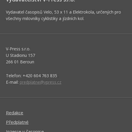
Vydavatel časopisů Velo, 53 x 11 a Elektrokola, určených pro
všechny milovníky cyklistiky a jízdních kol.
V-Press s.r.o.
U Stadionu 157
266 01 Beroun
Telefon: +420 604 763 835
E-mail:
predplatne@vpress.cz
Redakce
Předplatné
Inzerce v časopise