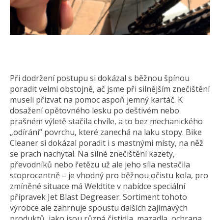
Při dodržení postupu si dokázal s běžnou špínou
poradit velmi obstojně, ač jsme při silnějším znečištění
museli přizvat na pomoc aspoň jemný kartáč. K
dosažení opětovného lesku po deštivém nebo
prašném výletě stačila chvíle, a to bez mechanického
„odírání“ povrchu, které zanechá na laku stopy. Bike
Cleaner si dokázal poradit i s mastnými místy, na něž
se prach nachytal. Na silné znečištění kazety,
převodníků nebo řetězu už ale jeho síla nestačila
stoprocentně – je vhodný pro běžnou očistu kola, pro
zmíněné situace má Weldtite v nabídce speciální
přípravek Jet Blast Degreaser. Sortiment tohoto
výrobce ale zahrnuje spoustu dalších zajímavých
produktů, jako jsou různá čistidla, mazadla, ochrana