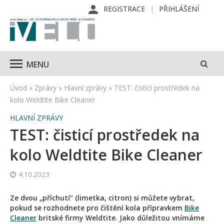
REGISTRACE
PŘIHLÁŠENÍ
MENU
Úvod
»
Zprávy
»
Hlavní zprávy
»
TEST: čisticí prostředek na
kolo Weldtite Bike Cleaner
HLAVNÍ ZPRÁVY
TEST: čisticí prostředek na
kolo Weldtite Bike Cleaner
4.10.2023
Ze dvou „příchutí“ (limetka, citron) si můžete vybrat,
pokud se rozhodnete pro čištění kola přípravkem
Bike
Cleaner
britské firmy Weldtite. Jako důležitou vnímáme