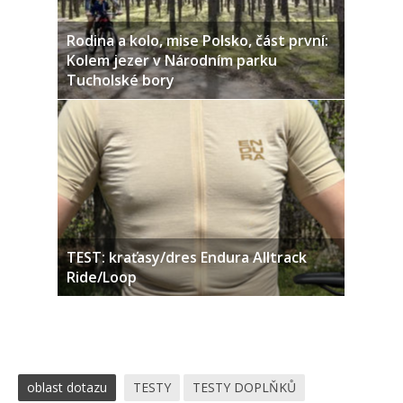
Rodina a kolo, mise Polsko, část první:
Kolem jezer v Národním parku
Tucholské bory
TEST: kraťasy/dres Endura Alltrack
Ride/Loop
oblast dotazu
TESTY
TESTY DOPLŇKŮ