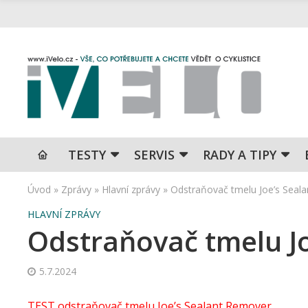
TESTY
SERVIS
RADY A TIPY
Úvod
»
Zprávy
»
Hlavní zprávy
»
Odstraňovač tmelu Joe’s Seal
HLAVNÍ ZPRÁVY
Odstraňovač tmelu J
5.7.2024
TEST odstraňovač tmelu Joe’s Sealant Remover