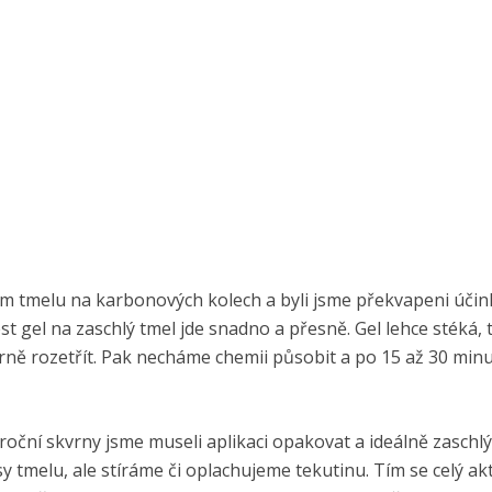
lém tmelu na karbonových kolech a byli jsme překvapeni úči
st gel na zaschlý tmel jde snadno a přesně. Gel lehce stéká,
rně rozetřít. Pak necháme chemii působit a po 15 až 30 min
roční skvrny jsme museli aplikaci opakovat a ideálně zaschlý
y tmelu, ale stíráme či oplachujeme tekutinu. Tím se celý ak