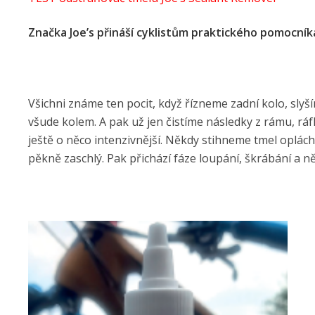
Značka Joe’s přináší cyklistům praktického pomocní
Všichni známe ten pocit, když řízneme zadní kolo, slyš
všude kolem. A pak už jen čistíme následky z rámu, ráf
ještě o něco intenzivnější. Někdy stihneme tmel opláchn
pěkně zaschlý. Pak přichází fáze loupání, škrábání a 