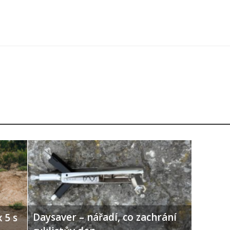
Daysaver – nářadí, co zachrání
 5 s