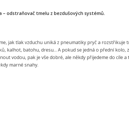
ka – odstraňovač tmelu z bezdušových systémů.
íme, jak tlak vzduchu uniká z pneumatiky pryč a rozstřikuje 
ků, kalhot, batohu, dresu… A pokud se jedná o přední kolo, z
out vodou, pak je vše dobré, ale někdy přijedeme do cíle a tm
někdy marné snahy.