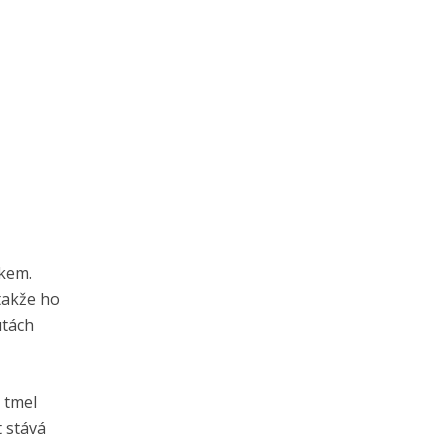
nkem.
 takže ho
utách
 tmel
t stává