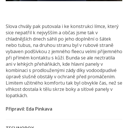
Slova chvály pak putovala i ke konstrukci límce, který
sice nepatřil k nejvyšším a občas jsme tak v
chladnějších dnech sáhli po jeho doplnění o šátek
nebo tubus, na druhou stranu byl v rubové straně
vybaven podšívkou z jemného fleecu velmi příjemného
při přímém kontaktu s kůží. Bunda se ale neztratila
ani v lehkých přeháňkách, kde hlavní panely v
kombinaci s prodlouženými zády díky vodoodpudivé
úpravě slušně obstály v ochraně před promáčením.
Limitem užitného komfortu tak byl obvykle čas, než se
vlhkost dostala k tělu skrze boky a síťové panely v
lopatkách.
Připravil: Eda Pinkava