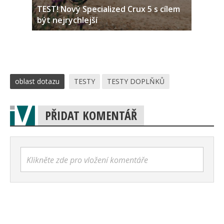
TEST! Nový Specialized Crux 5 s cílem
být nejrychlejší
oblast dotazu
TESTY
TESTY DOPLŇKŮ
PŘIDAT KOMENTÁŘ
Klikněte zde pro vložení komentáře