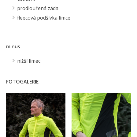
prodloužená záda
fleecová podšívka límce
minus
nižší límec
FOTOGALERIE