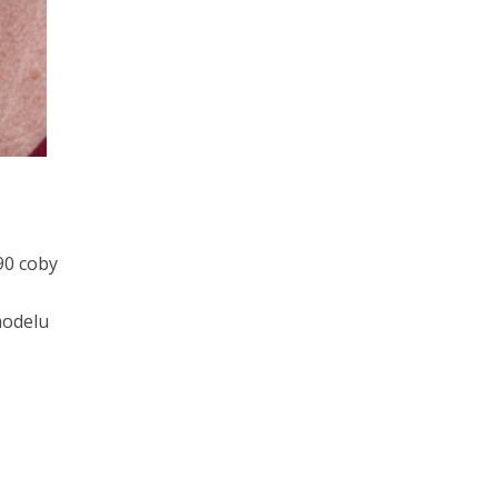
90 coby
modelu