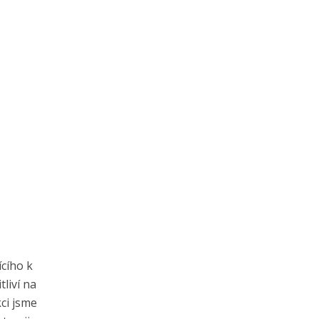
ícího k
liví na
kci jsme