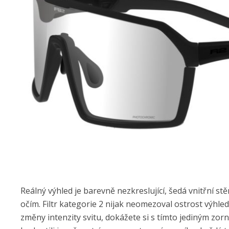
Reálný výhled je barevně nezkreslující, šedá vnitřní st
očím. Filtr kategorie 2 nijak neomezoval ostrost výhle
změny intenzity svitu, dokážete si s tímto jediným zorn