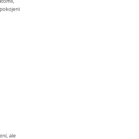
atomii,
spokojeni
ení, ale