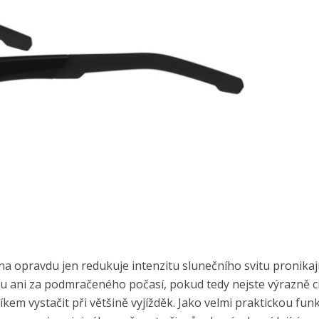
ěna opravdu jen redukuje intenzitu slunečního svitu pronikaj
du ani za podmračeného počasí, pokud tedy nejste výrazně cit
íkem vystačit při většině vyjížděk. Jako velmi praktickou fun