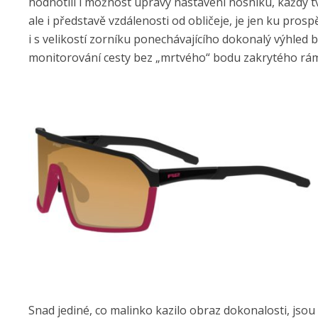
hodnotili i možnost úpravy nastavení nosníku, každý t
ale i představě vzdálenosti od obličeje, je jen ku prosp
i s velikostí zorníku ponechávajícího dokonalý výhled 
monitorování cesty bez „mrtvého“ bodu zakrytého rá
Snad jediné, co malinko kazilo obraz dokonalosti, jsou t