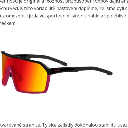
var nosu je originál a možnost přizpůsobení odpovídající an
ěchu věci. K této variabilitě nastavení doplňme, že jsme byli 
bez omezení, i jízda ve sportovním sklonu nabídla spolehlivé
mečkem.
varované stranice. Ty sice zajistily dokonalou stabilitu usaz