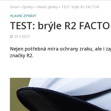
Úvod
»
Zprávy
»
Hlavní zprávy
»
TEST: brýle R2 FACTOR
HLAVNÍ ZPRÁVY
TEST: brýle R2 FACT
29.5.2023
Nejen potřebná míra ochrany zraku, ale i za
značky R2.