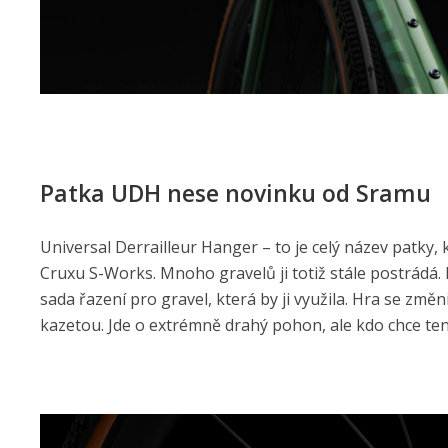
Patka UDH nese novinku od Sramu
Universal Derrailleur Hanger – to je celý název patky
Cruxu S-Works. Mnoho gravelů ji totiž stále postrádá. 
sada řazení pro gravel, která by ji využila. Hra se změ
kazetou. Jde o extrémně drahý pohon, ale kdo chce tento