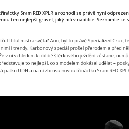
 třináctky Sram RED XPLR a rozhodl se právě nyní odpreze
nou ten nejlepší gravel, jaký má v nabídce. Seznamte se s
etí titul mistra světa? Ano, byl to právě Specialized Crux, t
s nimi i trendy. Karbonový speciál prošel přerodem a před ně
 Že v ní vzhledem k oblibě štěrkového ježdění zůstane, nemů
představuje to nejlepší, co s modelem dokázal udělat – posk
 má patku UDH a na ní zbrusu novou třináctku Sram RED XPL