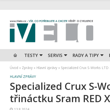
TESTY
SERVIS
RADY A TIPY
Úvod
»
Zprávy
»
Hlavní zprávy
»
Specialized Crux S-Works LTD 
HLAVNÍ ZPRÁVY
Specialized Crux S-W
třináctku Sram RED 
13.8.2024