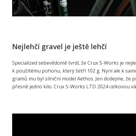
Nejlehčí gravel je ještě lehčí
Specialized sebevědomě tvrdí, že Crux S-Works je nejl
k použitému pohonu, který šetří 102 g. Nyní ale k sam
gramů mu byl silniční model Aethos. Jen dodejme, že pr
přesně jedno kilo. Crux S-Works LTD 2024 celkovou vá