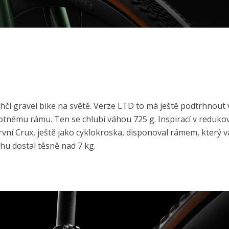
ehčí gravel bike na světě. Verze LTD to má ještě podtrhnout
otnému rámu. Ten se chlubí váhou 725 g. Inspirací v reduko
vní Crux, ještě jako cyklokroska, disponoval rámem, který vá
hu dostal těsně nad 7 kg.