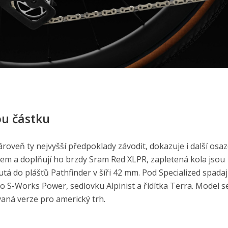
ou částku
zároveň ty nejvyšší předpoklady závodit, dokazuje i další osaz
em a doplňují ho brzdy Sram Red XLPR, zapletená kola jsou
utá do plášťů Pathfinder v šíři 42 mm. Pod Specialized spadaj
dlo S-Works Power, sedlovku Alpinist a řídítka Terra. Model 
vaná verze pro americký trh.