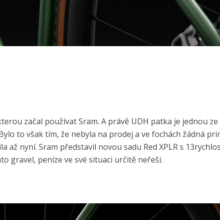
, kterou začal používat Sram. A právě UDH patka je jednou z
Bylo to však tím, že nebyla na prodej a ve fochách žádná pr
nila až nyní. Sram představil novou sadu Red XPLR s 13rychlos
 gravel, peníze ve své situaci určitě neřeší.