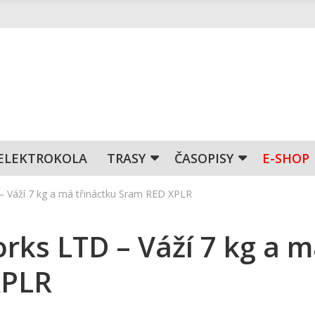
ELEKTROKOLA
TRASY
ČASOPISY
E-SHOP
– Váží 7 kg a má třináctku Sram RED XPLR
orks LTD – Váží 7 kg a 
XPLR