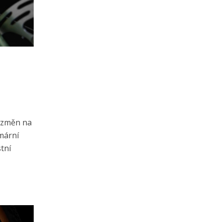
e změn na
imární
tní