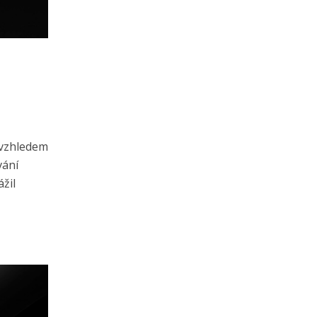
 vzhledem
vání
žil