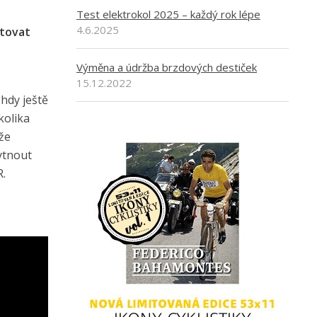
Test elektrokol 2025 – každý rok lépe
4.6.2025
ntovat
Výměna a údržba brzdových destiček
15.12.2022
ehdy ještě
kolika
že
ytnout
R.