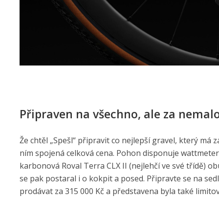
Připraven na všechno, ale za nemal
Že chtěl „Spešl“ připravit co nejlepší gravel, který má 
ním spojená celková cena. Pohon disponuje wattmeter
karbonová Roval Terra CLX II (nejlehčí ve své třídě) ob
se pak postaral i o kokpit a posed. Připravte se na se
prodávat za 315 000 Kč a představena byla také limito