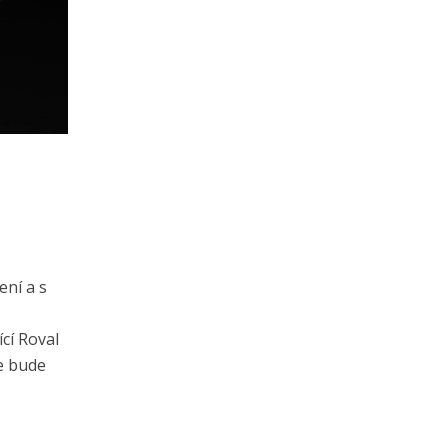
ení a s
ící Roval
se bude