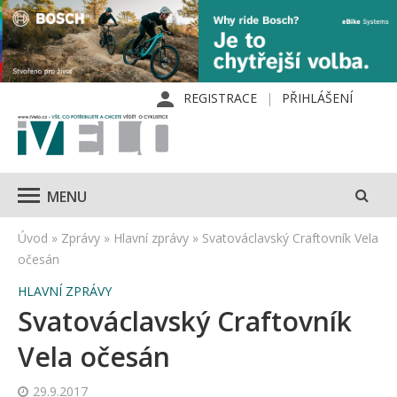
REGISTRACE
PŘIHLÁŠENÍ
MENU
Úvod
»
Zprávy
»
Hlavní zprávy
»
Svatováclavský Craftovník Vela
očesán
HLAVNÍ ZPRÁVY
Svatováclavský Craftovník
Vela očesán
29.9.2017