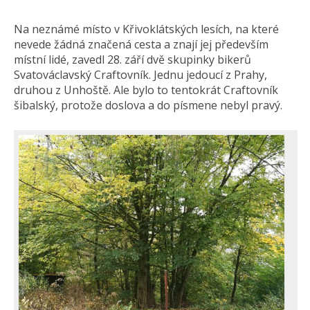
Na neznámé místo v Křivoklátských lesích, na které
nevede žádná značená cesta a znají jej především
místní lidé, zavedl 28. září dvě skupinky bikerů
Svatováclavský Craftovník. Jednu jedoucí z Prahy,
druhou z Unhoště. Ale bylo to tentokrát Craftovník
šibalský, protože doslova a do písmene nebyl pravý.