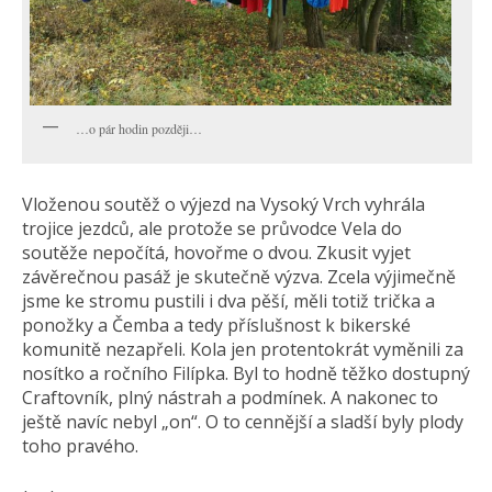
…o pár hodin později…
Vloženou soutěž o výjezd na Vysoký Vrch vyhrála
trojice jezdců, ale protože se průvodce Vela do
soutěže nepočítá, hovořme o dvou. Zkusit vyjet
závěrečnou pasáž je skutečně výzva. Zcela výjimečně
jsme ke stromu pustili i dva pěší, měli totiž trička a
ponožky a Čemba a tedy příslušnost k bikerské
komunitě nezapřeli. Kola jen protentokrát vyměnili za
nosítko a ročního Filípka. Byl to hodně těžko dostupný
Craftovník, plný nástrah a podmínek. A nakonec to
ještě navíc nebyl „on“. O to cennější a sladší byly plody
toho pravého.