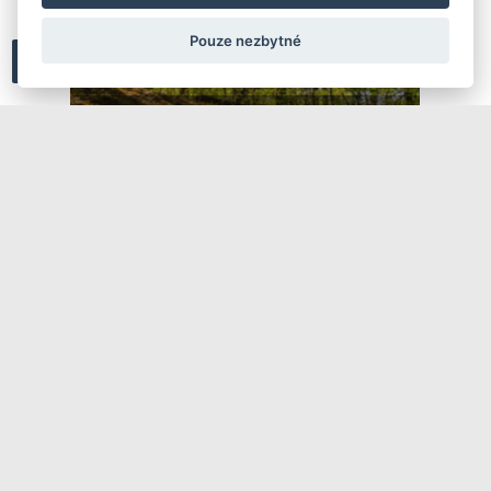
Pouze nezbytné
Scott Spark 970: Nevšední univerzál
TEST: brýle Neon Air Pro 2.0
Phototronic Plus Bronze