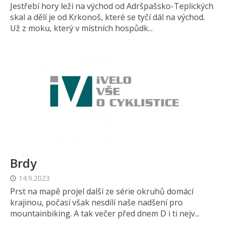
Jestřebí hory leží na východ od Adršpašsko-Teplických
skal a dělí je od Krkonoš, které se tyčí dál na východ.
Už z moku, který v místních hospůdk...
Brdy
14.9.2023
Prst na mapě projel další ze série okruhů domácí
krajinou, počasí však nesdílí naše nadšení pro
mountainbiking. A tak večer před dnem D i ti nejv...