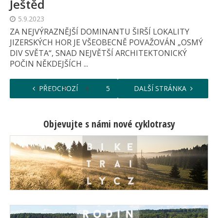
Ještěd
5.9.2023
ZA NEJVÝRAZNĚJŠÍ DOMINANTU ŠIRŠÍ LOKALITY
JIZERSKÝCH HOR JE VŠEOBECNĚ POVAŽOVÁN „OSMÝ
DIV SVĚTA“, SNAD NEJVĚTŠÍ ARCHITEKTONICKÝ
POČIN NĚKDEJŠÍCH ...
…
…
1
PŘEDCHOZÍ
3
4
5
6
DALŠÍ STRÁNKA
7
11
Objevujte s námi nové cyklotrasy