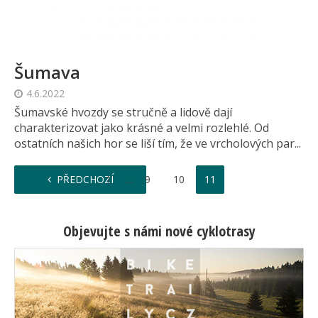
Šumava
4.6.2022
Šumavské hvozdy se stručně a lidově dají
charakterizovat jako krásné a velmi rozlehlé. Od
ostatních našich hor se liší tím, že ve vrcholových par...
…
PŘEDCHOZÍ
1
9
10
11
Objevujte s námi nové cyklotrasy