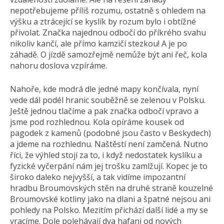
nepotřebujeme příliš rozumu, ostatně s ohledem na
výšku a ztrácející se kyslík by rozum bylo i obtížné
přivolat. Značka najednou odbočí do příkrého svahu
nikoliv kančí, ale přímo kamzičí stezkou! A je po
záhadě. O jízdě samozřejmě nemůže být ani řeč, kola
nahoru doslova vzpíráme.
Nahoře, kde modrá dle jedné mapy končívala, nyní
vede dál podél hranic souběžně se zelenou v Polsku.
Ještě jednou tlačíme a pak značka odbočí vpravo a
jsme pod rozhlednou. Kola opíráme kousek od
pagodek z kamenů (podobné jsou často v Beskydech)
a jdeme na rozhlednu. Naštěstí není zamčená. Nutno
říci, že výhled stojí za to, i když nedostatek kyslíku a
fyzické vyčerpání nám jej trošku zamlžují. Kopec je to
široko daleko nejvyšší, a tak vidíme impozantní
hradbu Broumovských stěn na druhé straně kouzelné
Broumovské kotliny jako na dlani a špatné nejsou ani
pohledy na Polsko. Mezitím přichází další lidé a my se
vracíme. Dole polehávají dva hafani od nových