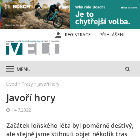
REGISTRACE
PŘIHLÁŠENÍ
MENU
Úvod
»
Trasy
»
Javoří hory
Javoří hory
14.7.2022
Začátek loňského léta byl poměrně deštivý,
ale stejně jsme stihnuli objet několik tras