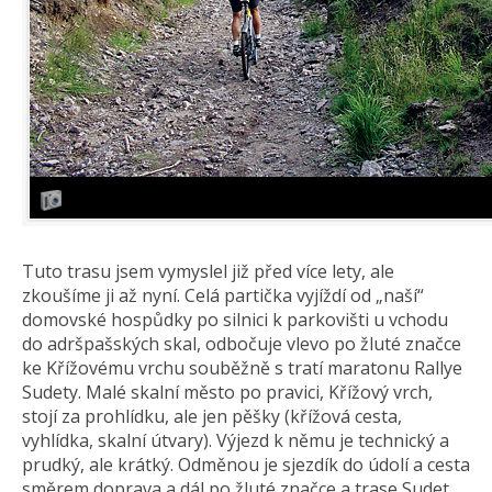
Tuto trasu jsem vymyslel již před více lety, ale
zkoušíme ji až nyní. Celá partička vyjíždí od „naší“
domovské hospůdky po silnici k parkovišti u vchodu
do adršpašských skal, odbočuje vlevo po žluté značce
ke Křížovému vrchu souběžně s tratí maratonu Rallye
Sudety. Malé skalní město po pravici, Křížový vrch,
stojí za prohlídku, ale jen pěšky (křížová cesta,
vyhlídka, skalní útvary). Výjezd k němu je technický a
prudký, ale krátký. Odměnou je sjezdík do údolí a cesta
směrem doprava a dál po žluté značce a trase Sudet