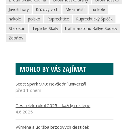
Javoří hory
Křížový vrch
Meziměstí
na kole
nakole
polsko
Ruprechtice
Ruprechtický Špičák
Starostín
Teplické Skály
trať maratonu Rallye Sudety
Zdoňov
MOHLO BY VÁS ZAJÍMAT
Scott Spark 970: Nevšední univerzál
před 1 dnem
Test elektrokol 2025 – každý rok lépe
4.6.2025
Výměna a údržba brzdových destiček