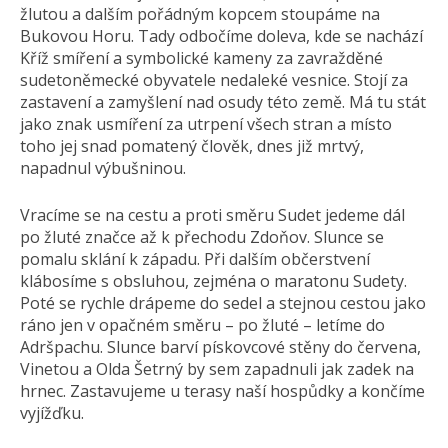
žlutou a dalším pořádným kopcem stoupáme na
Bukovou Horu. Tady odbočíme doleva, kde se nachází
Kříž smíření a symbolické kameny za zavražděné
sudetoněmecké obyvatele nedaleké vesnice. Stojí za
zastavení a zamyšlení nad osudy této země. Má tu stát
jako znak usmíření za utrpení všech stran a místo
toho jej snad pomatený člověk, dnes již mrtvý,
napadnul výbušninou.
Vracíme se na cestu a proti směru Sudet jedeme dál
po žluté značce až k přechodu Zdoňov. Slunce se
pomalu sklání k západu. Při dalším občerstvení
klábosíme s obsluhou, zejména o maratonu Sudety.
Poté se rychle drápeme do sedel a stejnou cestou jako
ráno jen v opačném směru – po žluté – letíme do
Adršpachu. Slunce barví pískovcové stěny do červena,
Vinetou a Olda Šetrný by sem zapadnuli jak zadek na
hrnec. Zastavujeme u terasy naší hospůdky a končíme
vyjížďku.