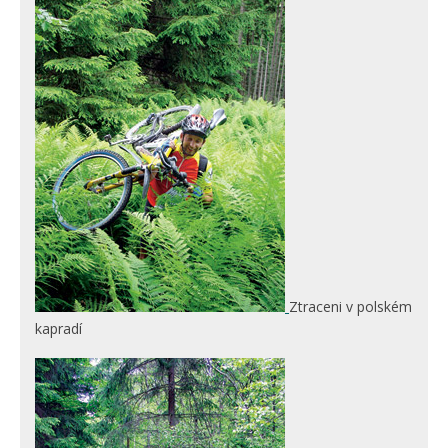
Ztraceni v polském
kapradí