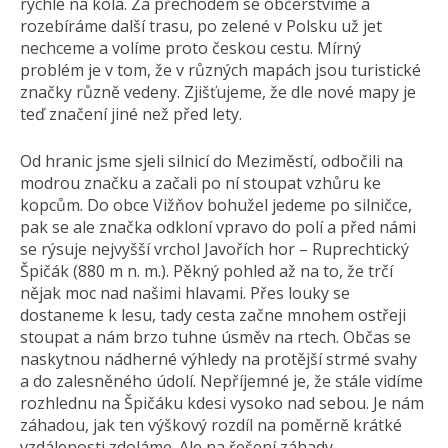
rychle na kola. Za přechodem se občerstvíme a
rozebíráme další trasu, po zelené v Polsku už jet
nechceme a volíme proto českou cestu. Mírný
problém je v tom, že v různých mapách jsou turistické
značky různě vedeny. Zjišťujeme, že dle nové mapy je
teď značení jiné než před lety.
Od hranic jsme sjeli silnicí do Meziměstí, odbočili na
modrou značku a začali po ní stoupat vzhůru ke
kopcům. Do obce Vižňov bohužel jedeme po silničce,
pak se ale značka odkloní vpravo do polí a před námi
se rýsuje nejvyšší vrchol Javořích hor – Ruprechtický
Špičák (880 m n. m.). Pěkný pohled až na to, že trčí
nějak moc nad našimi hlavami. Přes louky se
dostaneme k lesu, tady cesta začne mnohem ostřeji
stoupat a nám brzo tuhne úsměv na rtech. Občas se
naskytnou nádherné výhledy na protější strmé svahy
a do zalesněného údolí. Nepříjemné je, že stále vidíme
rozhlednu na Špičáku kdesi vysoko nad sebou. Je nám
záhadou, jak ten výškový rozdíl na poměrně krátké
vzdálenosti zdoláme. Ale na řešení záhady