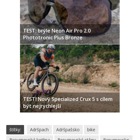
TEST: brýle Neon Air Pro 2.0
Phototronic Plus Bronze
TEST! Nový Specialized Crux 5 s cílem
být nejrychlejší
štítky:
Adršpach
Adršpašsko
bike
Broumovská kotlina
Broumovské stěny
Broumovsko