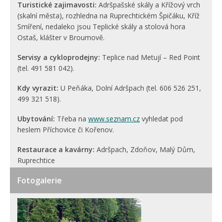
Turistické zajimavosti:
Adršpašské skály a Křížový vrch
(skalní města), rozhledna na Ruprechtickém Špičáku, Kříž
Smíření, nedaleko jsou Teplické skály a stolová hora
Ostaš, klášter v Broumově.
Servisy a cykloprodejny:
Teplice nad Metují – Red Point
(tel. 491 581 042).
Kdy vyrazit:
U Peňáka, Dolní Adršpach (tel. 606 526 251,
499 321 518).
Ubytování:
Třeba na
www.seznam.cz
vyhledat pod
heslem Příchovice či Kořenov.
Restaurace a kavárny:
Adršpach, Zdoňov, Malý Dům,
Ruprechtice
Fotogalerie