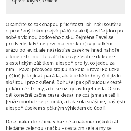
Ruprechtickým Špičákem
Okamžitě se tak chápou příležitosti lídři naší soutěže
o prodřený trikot (nejvíc pádů za akci) a ostře jdou po
sobě s vidinou bodového zisku. Zejména Pavel se
předvede, když nejprve málem skončí v prudkém
srázu po levici, ale naštěstí se zasekne hned nahoře
o kmen stromu. To další bodový zásah je dokonce
s estetickým zážitkem, alespoň pro ty, co jedou za
ním – Pavel předvede stojku na kole. Bravo! Po úzké
pěšině je to jinak paráda, ale kluzké kořeny činí jízdu
složitou i pro zkušené. Bohužel pak přibudou v cestě
pokácené stromy, a to se už opravdu jet nedá. O kus
dál konečně začne cesta klesat, na což jsme se těšili.
Jenže mnohde se jet nedá, a tak kola snášíme, naštěstí
alespoň úsekem s pěkným výhledem do údolí.
Dole málem končíme v bažině a nakonec několikrát
hledáme zelenou značku – cesta zmizela a my se