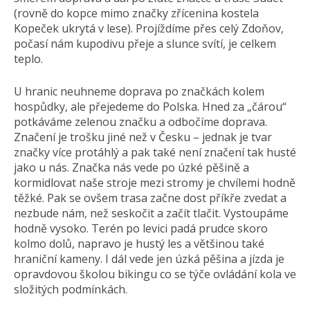
(rovně do kopce mimo značky zřícenina kostela
Kopeček ukrytá v lese). Projíždíme přes celý Zdoňov,
počasí nám kupodivu přeje a slunce svítí, je celkem
teplo.
U hranic neuhneme doprava po značkách kolem
hospůdky, ale přejedeme do Polska. Hned za „čárou“
potkáváme zelenou značku a odbočíme doprava.
Značení je trošku jiné než v Česku – jednak je tvar
značky více protáhlý a pak také není značení tak husté
jako u nás. Značka nás vede po úzké pěšině a
kormidlovat naše stroje mezi stromy je chvílemi hodně
těžké. Pak se ovšem trasa začne dost příkře zvedat a
nezbude nám, než seskočit a začít tlačit. Vystoupáme
hodně vysoko. Terén po levici padá prudce skoro
kolmo dolů, napravo je hustý les a většinou také
hraniční kameny. I dál vede jen úzká pěšina a jízda je
opravdovou školou bikingu co se týče ovládání kola ve
složitých podmínkách.