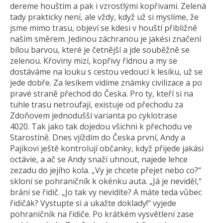
dereme houštím a pak i vzrostlými kopřivami. Zelená
tady prakticky není, ale vždy, když už si myslíme, že
jsme mimo trasu, objeví se kdesi v houští přibližně
naším směrem. Jedinou záchranou je jakési značení
bílou barvou, které je četnější a jde souběžně se
zelenou. Křoviny mizí, kopřivy řídnou a my se
dostáváme na louku s cestou vedoucí k lesíku, už se
jede dobře. Za lesíkem vidíme známky civilizace a po
pravé straně přechod do Česka. Pro ty, kteří si na
tuhle trasu netroufají, existuje od přechodu za
Zdoňovem jednodušší varianta po cyklotrase
4020. Tak jako tak dojedou všichni k přechodu ve
Starostíně. Dnes vjíždím do Česka první, Andy a
Pajíkovi ještě kontrolují občanky, když přijede jakási
octávie, a ač se Andy snaží uhnout, najede lehce
zezadu do jejího kola. „Vy je chcete přejet nebo co?“
skloní se pohraničník k okénku auta. „Já je neviděl,“
brání se řidič. „Jo tak vy nevidíte? A máte teda vůbec
řidičák? Vystupte si a ukažte doklady!“ vyjede
pohraničník na řidiče. Po krátkém vysvětlení zase