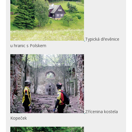
Typická dřevěnice
u hranic s Polskem
Zřícenina kostela
Kopeček