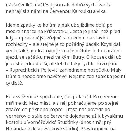
návštěvníků, naštěstí jsou ale dobře vychovaní a
nehrají si s námi na Červenou Karkulku a vlka.
Jdeme zpátky ke kolům a pak už sjíždíme dolů po
modré značce na křižovatku. Cesta je jinačí než před
lety – upravenější, zřejmě s ohledem na stavbu
rozhledny – ale stejně je to pořádný padák. Kdysi dál
vedla také modrá, nyní je značení žluté. Je to parádní
sjezd, ze začátku mezi velkými šutry. O kousek dál už
je cesta jednodušší, ale letí to taky rychle. Brzo jsme
v Ruprechticích. Po levici zahlédneme hospůdku Malý
Dům a neodoláme návštěvě. Nejsme zde zdaleka jediní
cyklisté.
Po osvěžení už spěcháme, čas pokročil. Po červené
míříme do Meziměstí a z něj pokračujeme po stejné
značce do pěkného kopce. Trasa nás dovede do
Vernéřovic, stále po červené dojedeme až k bývalému
kostelu u Vernéřovické Studánky (dnes z něj prý
Holanďané dělají zvukové studio). Přestoupíme na