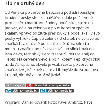
Tip na druhý den
Od Peňáků po červené k rozcestí pod adršpašským
hradem (pěšky stojí za návštěvu), dále po červené
proti směru maratonu Sudety podél skal, sjezd do
Janovic, dále na zelenou a po ní kopcem zpět ke
skalám, vpravo po žluté přes louky a podél skal (vlevo
pěšky vyhlídka Čáp po zelené). U chatek ne vpravo po
značkách, ale rovně po lesní cestě až na silnici a
modrou značku, po ní vlevo chvíli po silnici, pak do
lesa vlevo, technický sjezd trasou Sudet (zelená) do
Teplic. Na červené vlevo a po ní kolem Teplických skal
až do Adršpachu. Skvělá je však i cesta po červené
značce, tzv. Jiráskově cestě z Litomyšle do Broumova –
krásná, dlouhá a náročná jízda!
Připravil: Daniel Kovářík Foto: Pavel Ambroz, Pavel