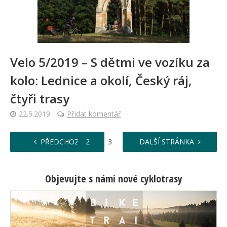
Velo 5/2019 – S dětmi ve vozíku za
kolo: Lednice a okolí, Český ráj,
čtyři trasy
22.5.2019
Přidat komentář
…
PŘEDCHOZÍ
1
2
3
4
DALŠÍ STRÁNKA
6
Objevujte s námi nové cyklotrasy