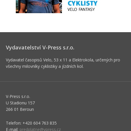
Vydavatelství V-Press s.r.o.
Vydavatel časopisů Velo, 53 x 11 a Elektrokola, určených pro
všechny milovníky cyklistiky a jízdních kol.
V-Press s.r.o.
U Stadionu 157
266 01 Beroun
Telefon: +420 604 763 835
E-mail:
predplatne@vpress.cz