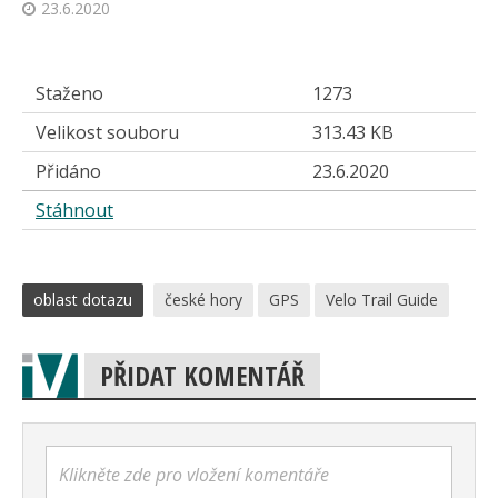
23.6.2020
Staženo
1273
Velikost souboru
313.43 KB
Přidáno
23.6.2020
Stáhnout
oblast dotazu
české hory
GPS
Velo Trail Guide
PŘIDAT KOMENTÁŘ
Klikněte zde pro vložení komentáře