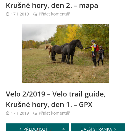
Krušné hory, den 2. – mapa
17.1.2019
Přidat komentář
Velo 2/2019 – Velo trail guide,
Krušné hory, den 1. – GPX
17.1.2019
Přidat komentář
…
PŘEDCHOZÍ
1
2
3
4
5
DALŠÍ STRÁNKA
6
8