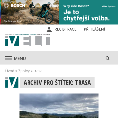
REGISTRACE
PŘIHLÁŠENÍ
MENU
Úvod
»
Zprávy
»
trasa
ARCHIV PRO ŠTÍTEK: TRASA