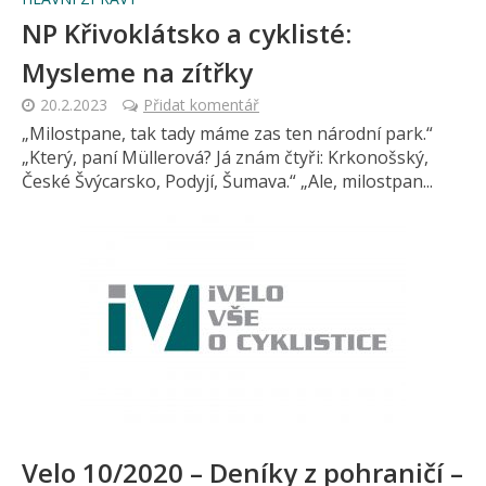
NP Křivoklátsko a cyklisté:
Mysleme na zítřky
20.2.2023
Přidat komentář
„Milostpane, tak tady máme zas ten národní park.“
„Který, paní Müllerová? Já znám čtyři: Krkonošský,
České Švýcarsko, Podyjí, Šumava.“ „Ale, milostpan...
Velo 10/2020 – Deníky z pohraničí –