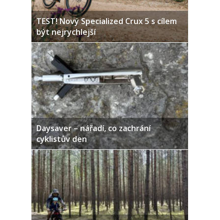
TEST! Nový Specialized Crux 5 s cílem
být nejrychlejší
Daysaver – nářadí, co zachrání
cyklistův den