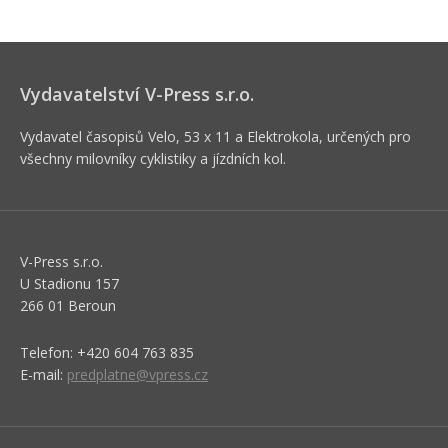
Vydavatelství V-Press s.r.o.
Vydavatel časopisů Velo, 53 x 11 a Elektrokola, určených pro
všechny milovníky cyklistiky a jízdních kol.
V-Press s.r.o.
U Stadionu 157
266 01 Beroun
Telefon: +420 604 763 835
E-mail:
predplatne@vpress.cz