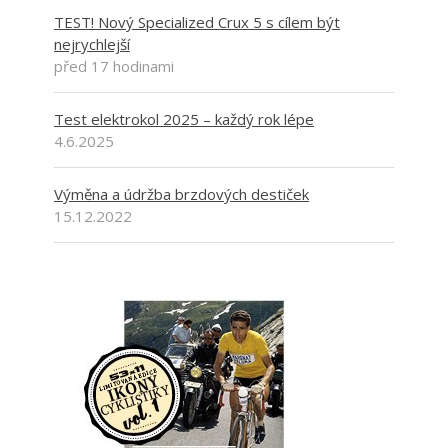
TEST! Nový Specialized Crux 5 s cílem být
nejrychlejší
před 17 hodinami
Test elektrokol 2025 – každý rok lépe
4.6.2025
Výměna a údržba brzdových destiček
15.12.2022