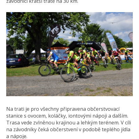
závodníci kratší tratě na 30 km.
Na trati je pro všechny připravena občerstvovací
stanice s ovocem, koláčky, iontovými nápoji a dalším.
Trasa vede zvlněnou krajinou a lehkým terénem. V cíli
na závodníky čeká občerstvení v podobě teplého jídla
a nápoje.