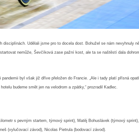
ch disciplínách. Udělali jsme pro to docela dost. Bohužel se nám nevyhnuly n
a startovat nemůže, Ševčíková zase pažní kost, ale ta se naštěstí dala dohr
ndemii byl však již dříve přeložen do Francie. „Ale i tady platí přísná opatř
 hotelu budeme smět jen na velodrom a zpátky,“ prozradil Kadlec.
ilometr s pevným startem, týmový sprint), Matěj Bohuslávek (týmový sprint)
eš (vylučovací závod), Nicolas Pietrula (bodovací závod).