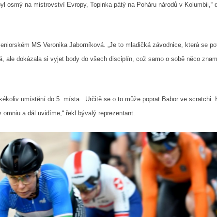
 byl osmý na mistrovství Evropy, Topinka pátý na Poháru národů v Kolumbii,“ 
seniorském MS Veronika Jaborníková. „Je to mladičká závodnice, která se po
á, ale dokázala si vyjet body do všech disciplín, což samo o sobě něco znam
ékoliv umístění do 5. místa. „Určitě se o to může poprat Babor ve scratchi.
 omniu a dál uvidíme,“ řekl bývalý reprezentant.