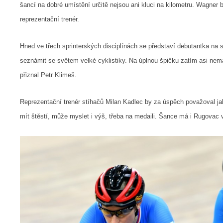
šancí na dobré umístění určitě nejsou ani kluci na kilometru. Wagner
reprezentační trenér.
Hned ve třech sprinterských disciplínách se představí debutantka na 
seznámit se světem velké cyklistiky. Na úplnou špičku zatím asi nem
přiznal Petr Klimeš.
Reprezentační trenér stíhačů Milan Kadlec by za úspěch považoval jak
mít štěstí, může myslet i výš, třeba na medaili. Šance má i Rugovac v