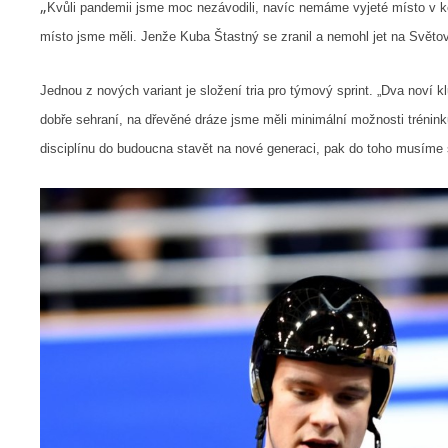
„
Kvůli pandemii jsme moc nezávodili, navíc nemáme vyjeté místo v ke
místo jsme měli. Jenže Kuba Štastný se zranil a nemohl jet na Světový 
Jednou z nových variant je složení tria pro týmový sprint. „Dva noví
dobře sehraní, na dřevěné dráze jsme měli minimální možnosti trénink
disciplínu do budoucna stavět na nové generaci, pak do toho musíme sk