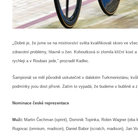
„
Dobré je, že jsme se na mistrovství světa kvalifikovali skoro ve vše
zdravotní problémy, hlavně u žen. Kohoutková si zlomila klíční kost 
rychleji a v Roubaix jede,“ prozradil Kadlec.
Šampionát se měl původně uskutečnit v dalekém Turkmenistánu, kvůli pa
podmínky jsou dost přísné. Zatím to vypadá, že budeme v bublině a z
Nominace české reprezentace
Muži:
Martin Čechman (sprint), Dominik Topinka, Robin Wagner (oba k
Rugovac (omnium, madison), Daniel Babor (scratch, madison), Jan Von