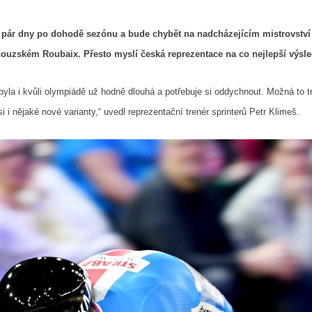
 pár dny po dohodě sezónu a bude chybět na nadcházejícím mistrovství
ncouzském Roubaix. Přesto myslí česká reprezentace na co nejlepší výsle
yla i kvůli olympiádě už hodně dlouhá a potřebuje si oddychnout. Možná to t
i nějaké nové varianty,“ uvedl reprezentační trenér sprinterů Petr Klimeš.