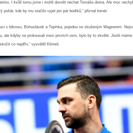
irinu. I kvůli tomu jsme i mohli dovolit nechat Tomáše doma. Ale moc nechyb
pohár, kde by mu stačilo vyjet jen pár bodíků,“ přiznal trenér.
 kluci z bikrosu, Bohuslávek a Topinka, pojedou se zkušeným Wagnerem. Nejso
u, ale kdyby se prokousali mezi prvních osm, bylo by to skvělé. Jestli máme 
očit co nejdřív,“ vysvětlil Klimeš.