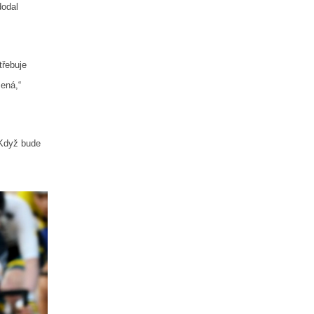
dodal
třebuje
ená,“
 Když bude