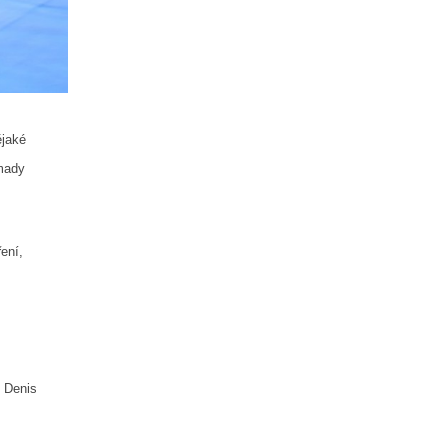
ějaké
omady
ení,
, Denis