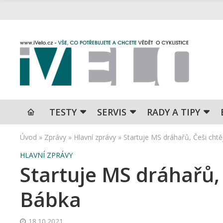
TESTY
SERVIS
RADY A TIPY
Úvod
»
Zprávy
»
Hlavní zprávy
»
Startuje MS dráhařů, Češi chtě
HLAVNÍ ZPRÁVY
Startuje MS dráhařů, 
Bábka
18.10.2021