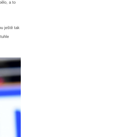
ělo, a to
u ještě tak
tuhle