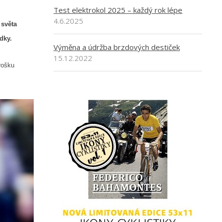
Test elektrokol 2025 – každý rok lépe
4.6.2025
 světa
dky.
Výměna a údržba brzdových destiček
15.12.2022
rošku